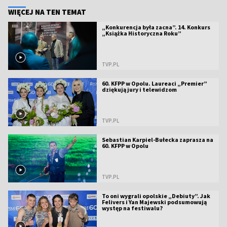
WIĘCEJ NA TEN TEMAT
„Konkurencja była zacna”. 14. Konkurs
„Książka Historyczna Roku”
TVP.PL
60. KFPP w Opolu. Laureaci „Premier”
dziękują jury i telewidzom
TVP.PL
Sebastian Karpiel-Bułecka zaprasza na
60. KFPP w Opolu
TVP.PL
To oni wygrali opolskie „Debiuty”. Jak
Felivers i Yan Majewski podsumowują
występ na festiwalu?