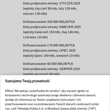
Data podpisania umowy: STYCZEŃ 2025
(wpłaty styczeń 90 mln, luty 130 mln,
marzec 130 mln)
Dofinansowanie 300 000 000,00 PLN
Data podpisania umowy: KWIECIEŃ 2025
(wpłaty kwiecień 150 mln, maj 140 mln,
czerwiec 10 mln)
Dofinansowanie 170 000 000,00 PLN
Data podpisania umowy: LIPIEC 2025
(wpłaty lipiec 160 mln, sierpień 10 mln)
Dofinansowanie 60 000 000,00 PLN
Data podpisania umowy: SIERPIEŃ 2025
(wpłata wrzesień 60 mln)
Szanujemy Twoją prywatność
Dofinansowanie 635 783 051,21 PLN
Data podpisania umowy: WRZESIEŃ 2025
Kliknij "Akceptuję i przechodzę do serwisu", aby wyrazić zgody na
(wpłata wrzesień 100 mln, październik 350
korzystanie z technologii automatycznego śledzenia i zbierania danych,
mln, listopad 265 mln)
dostęp do informacji na Twoim urządzeniu końcowym i ich
przechowywanie oraz na przetwarzanie Twoich danych osobowych przez
Dofinansowanie 48 862 000,00 PLN
nas, czyli Telewizję Polską S.A. w likwidacji (zwaną dalej również „TVP”),