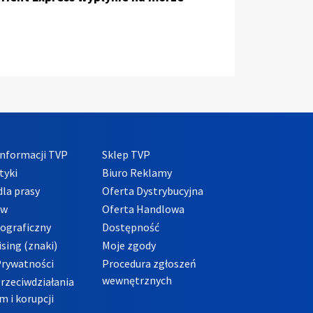
nformacji TVP
Sklep TVP
tyki
Biuro Reklamy
la prasy
Oferta Dystrybucyjna
ów
Oferta Handlowa
tograficzny
Dostępność
sing (znaki)
Moje zgody
Prywatności
Procedura zgłoszeń
wewnętrznych
przeciwdziałania
m i korupcji