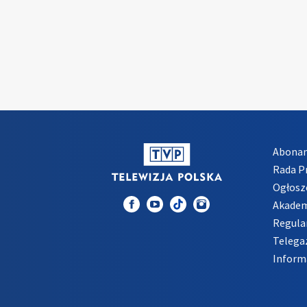
Abona
Rada 
Ogłosz
Akadem
Regula
Telega
Inform