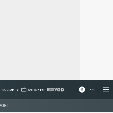
...
PROGRAM TV
ANTENY TVP
PORT