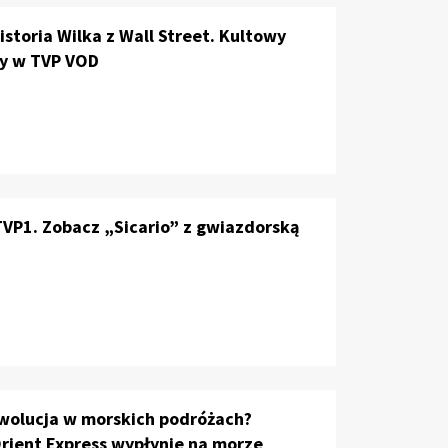
storia Wilka z Wall Street. Kultowy
ny w TVP VOD
VP1. Zobacz „Sicario” z gwiazdorską
ewolucja w morskich podróżach?
rient Express wypłynie na morze