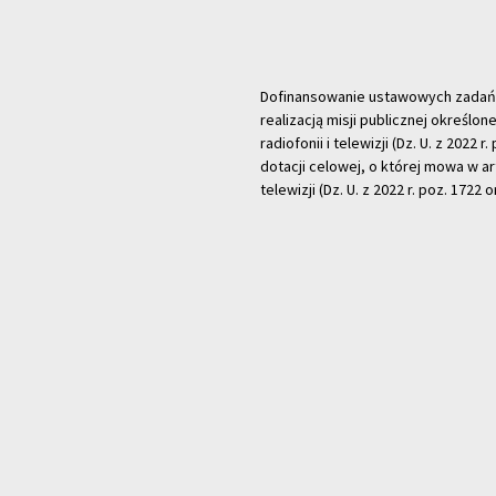
Dofinansowanie ustawowych zadań Tel
realizacją misji publicznej określone
radiofonii i telewizji (Dz. U. z 2022 
dotacji celowej, o której mowa w art.
telewizji (Dz. U. z 2022 r. poz. 1722 o