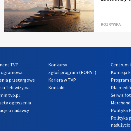
ROZRYWKA
ment TVP
Konkursy
Centrum i
Programowa
Zgłoś program (ROPAT)
Komisja E
enia przetargowe
Kariera w TVP
Program d
ia Telewizyjna
Kontakt
Dla medi
min tvp.pl
Serwis fo
zeta ogłoszenia
Merchandi
acje o nadawcy
Polityka 
Polityka 
nadużycio