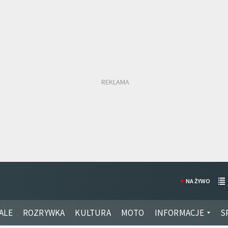
NA ŻYWO
ALE
ROZRYWKA
KULTURA
MOTO
INFORMACJE
S