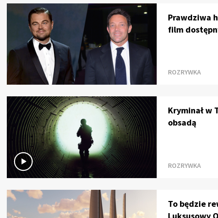
Prawdziwa hi
film dostęp
ROZRYWKA
Kryminał w T
obsadą
ROZRYWKA
To będzie r
Luksusowy O