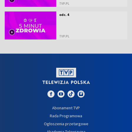
TVP.PL
odc. 4
TVP.PL
Abonament TVP
Rada Programowa
Ogłoszenia przetargowe
Akademia Telewizyjna