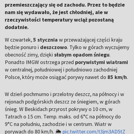
przemieszczający się od zachodu. Przez to będzie
nam się wydawało, że jest chłodniej, ale w
rzeczywistości temperatury wciąż pozostaną
dodatnie.
W czwartek,
5 stycznia
w przeważającej części kraju
będzie ponuro i
deszczowo
. Tylko w górach wyczujemy
obecność zimy, dzięki
słabym opadom śniegu
.
Ponadto IMGW ostrzega przed
porywistymi wiatrami
w centralnej, południowej i południowo zachodniej
Polsce, który może osiągać porywy nawet do
85 km/h
.
W dzień pochmurno i przelotny deszcz, na północy i w
rejonach podgórskich deszcz ze śniegiem, w górach
śnieg. W Beskidach przyrost pokrywy o 10 cm, w
Tatrach o 15 cm. Temp. maks. od 6°C na północy do
9°C na południu, zachodzie i w centrum. Wiatr w
porywach do 80 km/h. 🌦️
pic.twitter.com/t3jm3AD5tZ