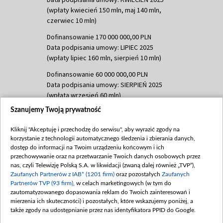
(wpłaty kwiecień 150 mln, maj 140 mln,
czerwiec 10 mln)
Dofinansowanie 170 000 000,00 PLN
Data podpisania umowy: LIPIEC 2025
(wpłaty lipiec 160 mln, sierpień 10 mln)
Dofinansowanie 60 000 000,00 PLN
Data podpisania umowy: SIERPIEŃ 2025
(wpłata wrzesień 60 mln)
Szanujemy Twoją prywatność
Dofinansowanie 635 783 051,21 PLN
Data podpisania umowy: WRZESIEŃ 2025
Kliknij "Akceptuję i przechodzę do serwisu", aby wyrazić zgody na
(wpłata wrzesień 100 mln, październik 350
korzystanie z technologii automatycznego śledzenia i zbierania danych,
mln, listopad 265 mln)
dostęp do informacji na Twoim urządzeniu końcowym i ich
przechowywanie oraz na przetwarzanie Twoich danych osobowych przez
Dofinansowanie 48 862 000,00 PLN
nas, czyli Telewizję Polską S.A. w likwidacji (zwaną dalej również „TVP”),
Data podpisania umowy: GRUDZIEŃ 2025
Zaufanych Partnerów z IAB* (1201 firm)
oraz pozostałych
Zaufanych
(wpłata grudzień 60,548 mln)
Partnerów TVP (93 firm)
, w celach marketingowych (w tym do
zautomatyzowanego dopasowania reklam do Twoich zainteresowań i
Dofinansowanie 900 000 000,00 PLN
mierzenia ich skuteczności) i pozostałych, które wskazujemy poniżej, a
Data podpisania umowy: LUTY 2026 (wpłata
także zgody na udostępnianie przez nas identyfikatora PPID do Google.
26 lutego 80 mln, 4 marca 370 mln,
8