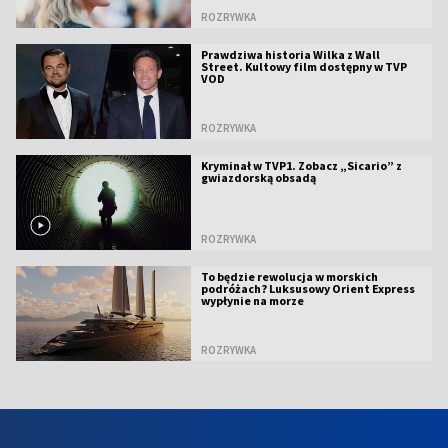
ROZRYWKA
Prawdziwa historia Wilka z Wall
Street. Kultowy film dostępny w TVP
VOD
ROZRYWKA
Kryminał w TVP1. Zobacz „Sicario” z
gwiazdorską obsadą
ROZRYWKA
To będzie rewolucja w morskich
podróżach? Luksusowy Orient Express
wypłynie na morze
ROZRYWKA