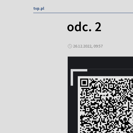
tvp.pl
odc. 2
26.12.2022, 09:57