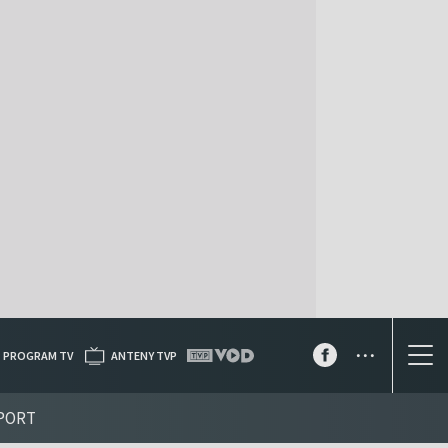
...
PROGRAM TV
ANTENY TVP
PORT