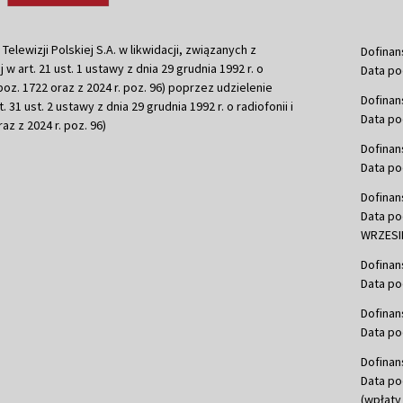
ewizji Polskiej S.A. w likwidacji, związanych z
Dofinan
j w art. 21 ust. 1 ustawy z dnia 29 grudnia 1992 r. o
Data po
r. poz. 1722 oraz z 2024 r. poz. 96) poprzez udzielenie
Dofinan
 31 ust. 2 ustawy z dnia 29 grudnia 1992 r. o radiofonii i
Data po
raz z 2024 r. poz. 96)
Dofinan
Data po
Dofinan
Data po
WRZESIE
Dofinan
Data po
Dofinan
Data po
Dofinan
Data po
(wpłaty