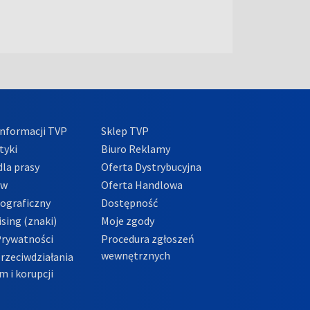
nformacji TVP
Sklep TVP
tyki
Biuro Reklamy
la prasy
Oferta Dystrybucyjna
ów
Oferta Handlowa
tograficzny
Dostępność
sing (znaki)
Moje zgody
Prywatności
Procedura zgłoszeń
wewnętrznych
przeciwdziałania
m i korupcji