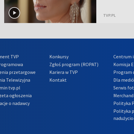
TVP.PL
ment TVP
Konkursy
Centrum i
Programowa
Zgłoś program (ROPAT)
Komisja E
enia przetargowe
Kariera w TVP
Program d
ia Telewizyjna
Kontakt
Dla medi
min tvp.pl
Serwis fo
zeta ogłoszenia
Merchandi
acje o nadawcy
Polityka 
Polityka 
nadużycio