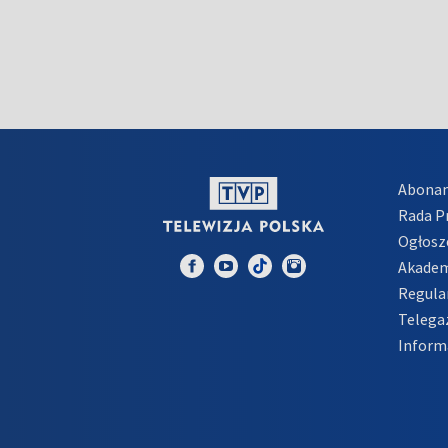
Abona
Rada 
Ogłosz
Akadem
Regula
Telega
Inform