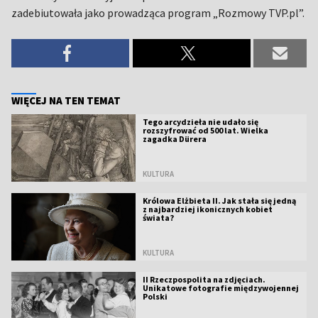
zadebiutowała jako prowadząca program „Rozmowy TVP.pl”.
WIĘCEJ NA TEN TEMAT
Tego arcydzieła nie udało się
rozszyfrować od 500 lat. Wielka
zagadka Dürera
KULTURA
Królowa Elżbieta II. Jak stała się jedną
z najbardziej ikonicznych kobiet
świata?
KULTURA
II Rzeczpospolita na zdjęciach.
Unikatowe fotografie międzywojennej
Polski