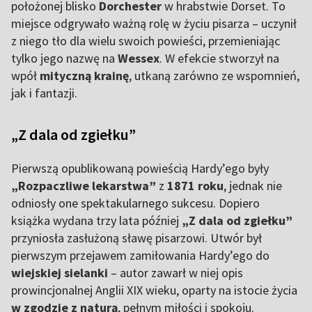
położonej blisko
Dorchester
w hrabstwie Dorset. To
miejsce odgrywało ważną rolę w życiu pisarza – uczynił
z niego tło dla wielu swoich powieści, przemieniając
tylko jego nazwę na
Wessex
. W efekcie stworzył na
wpół
mityczną krainę
, utkaną zarówno ze wspomnień,
jak i fantazji.
„Z dala od zgiełku”
Pierwszą opublikowaną powieścią Hardy’ego były
„Rozpaczliwe lekarstwa”
z
1871 roku
, jednak nie
odniosły one spektakularnego sukcesu. Dopiero
książka wydana trzy lata później
„Z dala od zgiełku”
przyniosła zasłużoną sławę pisarzowi. Utwór był
pierwszym przejawem zamiłowania Hardy’ego do
wiejskiej sielanki
– autor zawarł w niej opis
prowincjonalnej
Anglii XIX wieku, oparty na istocie życia
w zgodzie z naturą
, pełnym miłości i spokoju.