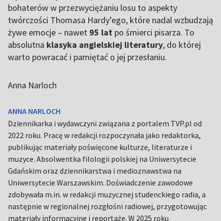
bohaterów w przezwyciężaniu losu to aspekty
twórczości Thomasa Hardy’ego, które nadal wzbudzają
żywe emocje – nawet
95 lat
po śmierci pisarza. To
absolutna
klasyka angielskiej literatury
, do której
warto powracać i pamiętać o jej przesłaniu.
Anna Narloch
ANNA NARLOCH
Dziennikarka i wydawczyni związana z portalem TVP.pl od
2022 roku. Pracę w redakcji rozpoczynała jako redaktorka,
publikując materiały poświęcone kulturze, literaturze i
muzyce. Absolwentka filologii polskiej na Uniwersytecie
Gdańskim oraz dziennikarstwa i medioznawstwa na
Uniwersytecie Warszawskim. Doświadczenie zawodowe
zdobywała m.in. w redakcji muzycznej studenckiego radia, a
następnie w regionalnej rozgłośni radiowej, przygotowując
materiały informacyjne i reportaże. W 2025 roku