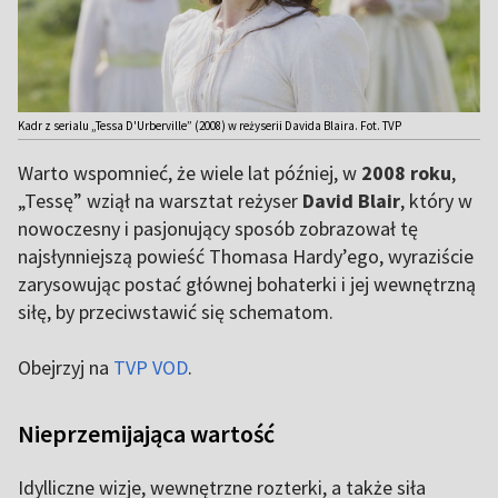
Kadr z serialu „Tessa D'Urberville” (2008) w reżyserii Davida Blaira. Fot. TVP
Warto wspomnieć, że wiele lat później, w
2008 roku
,
„Tessę” wziął na warsztat reżyser
David Blair
, który w
nowoczesny i pasjonujący sposób zobrazował tę
najsłynniejszą powieść Thomasa Hardy’ego, wyraziście
zarysowując postać głównej bohaterki i jej wewnętrzną
siłę, by przeciwstawić się schematom.
Obejrzyj na
TVP VOD
.
Nieprzemijająca wartość
Idylliczne wizje, wewnętrzne rozterki, a także siła