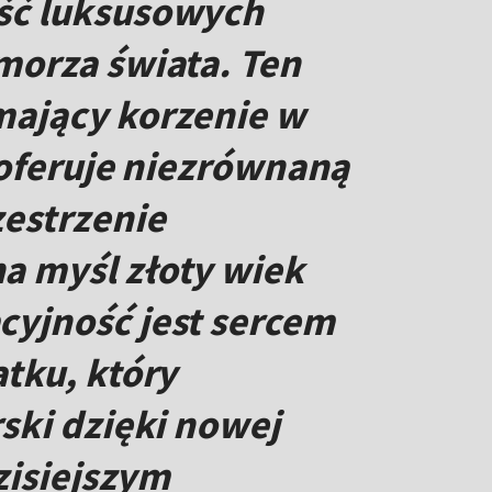
ść luksusowych
morza świata. Ten
mający korzenie w
aoferuje niezrównaną
zestrzenie
a myśl złoty wiek
cyjność jest sercem
tku, który
ski dzięki nowej
zisiejszym