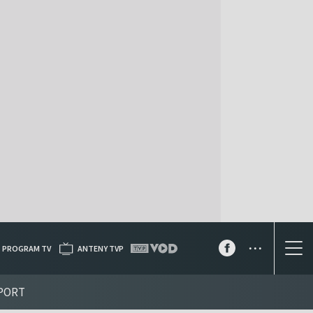
...
PROGRAM TV
ANTENY TVP
PORT