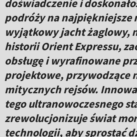
doświadczenie i doskonało
podróży na najpiękniejsze 
wyjątkowy jacht żaglowy, 
historii Orient Expressu, z
obsługę i wyrafinowane pr
projektowe, przywodzące n
mitycznych rejsów. Innowa
tego ultranowoczesnego sta
zrewolucjonizuje świat mor
technologii, aby sprostać d