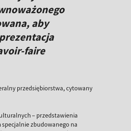
ównoważonego
owana, aby
 prezentacja
voir-faire
neralny przedsiębiorstwa, cytowany
ulturalnych – przedstawienia
h specjalnie zbudowanego na