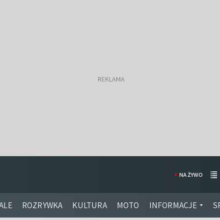
NA ŻYWO
ALE
ROZRYWKA
KULTURA
MOTO
INFORMACJE
S