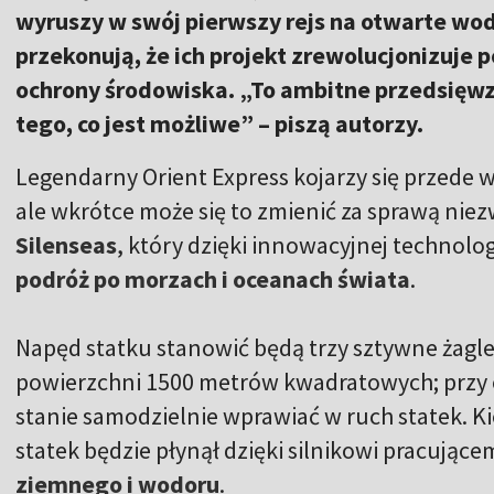
wyruszy w swój pierwszy rejs na otwarte wo
przekonują, że ich projekt zrewolucjonizuje p
ochrony środowiska. „To ambitne przedsięwzi
tego, co jest możliwe” – piszą autorzy.
Legendarny Orient Express kojarzy się przede w
ale wkrótce może się to zmienić za sprawą nie
Silenseas
, który dzięki innowacyjnej technolo
podróż po morzach i oceanach świata
.
Napęd statku stanowić będą trzy sztywne żagl
powierzchni 1500 metrów kwadratowych; przy
stanie samodzielnie wprawiać w ruch statek. K
statek będzie płynął dzięki silnikowi pracują
ziemnego i wodoru
.