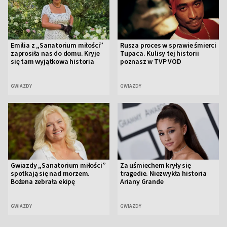
Emilia z „Sanatorium miłości”
Rusza proces w sprawie śmierci
zaprosiła nas do domu. Kryje
Tupaca. Kulisy tej historii
się tam wyjątkowa historia
poznasz w TVP VOD
GWIAZDY
GWIAZDY
Gwiazdy „Sanatorium miłości”
Za uśmiechem kryły się
spotkają się nad morzem.
tragedie. Niezwykła historia
Bożena zebrała ekipę
Ariany Grande
GWIAZDY
GWIAZDY