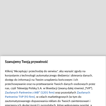
Szanujemy Twoją prywatność
Kliknij "Akceptuję i przechodzę do serwisu", aby wyrazić zgody na
korzystanie z technologii automatycznego śledzenia i zbierania danych,
dostęp do informacji na Twoim urządzeniu końcowym i ich
przechowywanie oraz na przetwarzanie Twoich danych osobowych przez
nas, czyli Telewizję Polską S.A. w likwidacji (zwaną dalej również „TVP”),
Zaufanych Partnerów z IAB* (1201 firm)
oraz pozostałych
Zaufanych
Partnerów TVP (93 firm)
, w celach marketingowych (w tym do
zautomatyzowanego dopasowania reklam do Twoich zainteresowań i
mierzenia ich skuteczności) i pozostałych, które wskazujemy poniżej, a