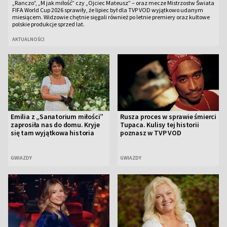
„Ranczo”, „M jak miłość” czy „Ojciec Mateusz” – oraz mecze Mistrzostw Świata
FIFA World Cup 2026 sprawiły, że lipiec był dla TVP VOD wyjątkowo udanym
miesiącem. Widzowie chętnie sięgali również po letnie premiery oraz kultowe
polskie produkcje sprzed lat.
AKTUALNOŚCI
Emilia z „Sanatorium miłości”
Rusza proces w sprawie śmierci
zaprosiła nas do domu. Kryje
Tupaca. Kulisy tej historii
się tam wyjątkowa historia
poznasz w TVP VOD
GWIAZDY
GWIAZDY