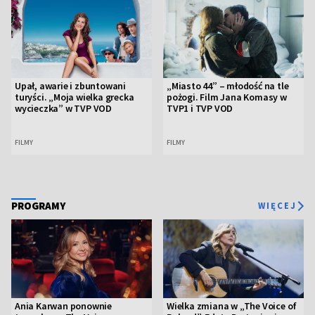
Upał, awarie i zbuntowani
„Miasto 44” – młodość na tle
turyści. „Moja wielka grecka
pożogi. Film Jana Komasy w
wycieczka” w TVP VOD
TVP1 i TVP VOD
FILMY
FILMY
PROGRAMY
WIĘCEJ
Ania Karwan ponownie
Wielka zmiana w „The Voice of