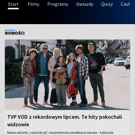
Start
Filmy
Programy
Gwiazdy
Quizy
Castin
NOWOŚCI
TVP VOD z rekordowym lipcem. Te hity pokochali
widzowie
Nowe odcinki „rodzinki.pl”, niezmiennie uwielbiane seriale – takie jak