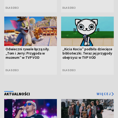
DLA DZIECI
DLA DZIECI
Odwieczni rywale łączą siły.
„Kicia Kocia” podbiła dziecięce
„Tom i Jerry: Przygoda w
biblioteczki. Teraz jej przygody
muzeum” w TVP VOD
obejrzysz w TVP VOD
DLA DZIECI
DLA DZIECI
AKTUALNOŚCI
WIĘCEJ