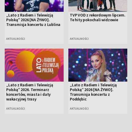
„Lato z Radiem i Telewizją
TVP VOD z rekordowym lipcem.
Polską” 2026 [NA ŻYWO].
Te hity pokochali widzowie
Transmisja koncertu z Lublina
AKTUALNOŚCI
AKTUALNOŚCI
„Lato z Radiem i Telewizją
„Lato z Radiem i Telewizją
Polską” 2026. Terminarz
Polską” 2026 [NA ŻYWO].
koncertów, miasta i daty
Transmisja koncertu z
wakacyjnej trasy
Poddębic
AKTUALNOŚCI
AKTUALNOŚCI