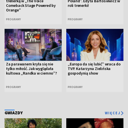
trenerką w „The Voice
Poland”. Edyta Bartosiewicz w
Comeback Stage Powered by
roli trenerki!
Orange”
PROGRAMY
PROGRAMY
Za parawanem kryła się nie
„Europa da się lubić” wraca do
tylko miłość. Jak wyglądała
TVP. Katarzyna Zielińska
kultowa „Randka w ciemno”?
gospodynią show
PROGRAMY
PROGRAMY
GWIAZDY
WIĘCEJ