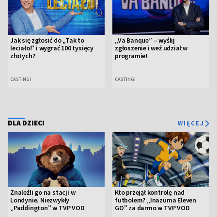
Jak się zgłosić do „Tak to
„Va Banque” – wyślij
leciało!” i wygrać 100 tysięcy
zgłoszenie i weź udział w
złotych?
programie!
CASTINGI
CASTINGI
DLA DZIECI
WIĘCEJ
Znaleźli go na stacji w
Kto przejął kontrolę nad
Londynie. Niezwykły
futbolem? „Inazuma Eleven
„Paddington” w TVP VOD
GO” za darmo w TVP VOD