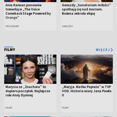
Ania Karwan ponownie
Gwiazdy „Sanatorium miłości”
trenerką w „The Voice
spotkają się nad morzem.
Comeback Stage Powered by
Bożena zebrała ekipę
Orange”
PROGRAMY
GWIAZDY
FILMY
WIĘCEJ
Marysia ze „Znachora” to
„Maryja. Matka Papieża” w TVP
dopiero początek. Najlepsze
VOD. Historia wiary Jana Pawła
role Anny Dymnej
II
FILMY
FILMY