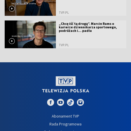
TVP.PL
„Chcę iść tą drogą”. Marcin Rams o
karierze dziennikarza sportowego,
podróżach i... padlu
TVP.PL
Abonament TVP
Rada Programowa