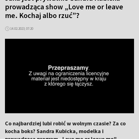
prowadząca show „Love me or leave
me. Kochaj albo rzuć”?
14.02.2023, 07:20
Co najbardziej lubi robić w wolnym czasie? Za co
kocha boks? Sandra Kubicka, modelka i
prowadząca program „Love me or leave me”,