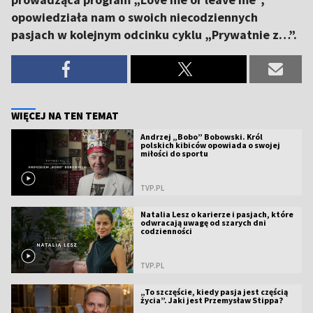
opowiedziała nam o swoich niecodziennych
pasjach w kolejnym odcinku cyklu „Prywatnie z…”.
WIĘCEJ NA TEN TEMAT
Andrzej „Bobo” Bobowski. Król
polskich kibiców opowiada o swojej
miłości do sportu
TVP.PL
Natalia Lesz o karierze i pasjach, które
odwracają uwagę od szarych dni
codzienności
TVP.PL
„To szczęście, kiedy pasja jest częścią
życia”. Jaki jest Przemysław Stippa?