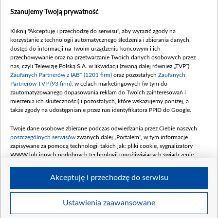
Szanujemy Twoją prywatność
Dofinansowanie 635 783 051,21 PLN
Data podpisania umowy: WRZESIEŃ 2025
Kliknij "Akceptuję i przechodzę do serwisu", aby wyrazić zgody na
(wpłata wrzesień 100 mln, październik 350
korzystanie z technologii automatycznego śledzenia i zbierania danych,
mln, listopad 265 mln)
dostęp do informacji na Twoim urządzeniu końcowym i ich
przechowywanie oraz na przetwarzanie Twoich danych osobowych przez
Dofinansowanie 48 862 000,00 PLN
nas, czyli Telewizję Polską S.A. w likwidacji (zwaną dalej również „TVP”),
Data podpisania umowy: GRUDZIEŃ 2025
Zaufanych Partnerów z IAB* (1201 firm)
oraz pozostałych
Zaufanych
(wpłata grudzień 60,548 mln)
Partnerów TVP (93 firm)
, w celach marketingowych (w tym do
zautomatyzowanego dopasowania reklam do Twoich zainteresowań i
Dofinansowanie 900 000 000,00 PLN
mierzenia ich skuteczności) i pozostałych, które wskazujemy poniżej, a
Data podpisania umowy: LUTY 2026 (wpłata
także zgody na udostępnianie przez nas identyfikatora PPID do Google.
26 lutego 80 mln, 4 marca 370 mln,
8
kwiecień 180 mln, 7 maja 180 mln, 8
Twoje dane osobowe zbierane podczas odwiedzania przez Ciebie naszych
czerwca 90 mln)
poszczególnych serwisów
zwanych dalej „Portalem”, w tym informacje
zapisywane za pomocą technologii takich jak: pliki cookie, sygnalizatory
Dofinansowanie 250 000 000,00 PLN
WWW lub innych podobnych technologii umożliwiających świadczenie
Data podpisania umowy LIPIEC 2026 (wpłata
dopasowanych i bezpiecznych usług, personalizację treści oraz reklam,
udostępnianie funkcji mediów społecznościowych oraz analizowanie ruchu
4 sierpnia 250 mln
Akceptuję i przechodzę do serwisu
w Internecie.
Twoje dane osobowe zbierane podczas odwiedzania przez Ciebie
Ustawienia zaawansowane
poszczególnych serwisów
na Portalu, takie jak adresy IP, identyfikatory
© 2026 Telewizja Polska S. A. w likwidacji
Twoich urządzeń końcowych i identyfikatory plików cookie, informacje o