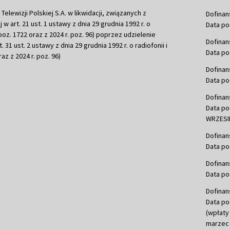
ewizji Polskiej S.A. w likwidacji, związanych z
Dofinan
j w art. 21 ust. 1 ustawy z dnia 29 grudnia 1992 r. o
Data po
r. poz. 1722 oraz z 2024 r. poz. 96) poprzez udzielenie
Dofinan
 31 ust. 2 ustawy z dnia 29 grudnia 1992 r. o radiofonii i
Data po
raz z 2024 r. poz. 96)
Dofinan
Data po
Dofinan
Data po
WRZESIE
Dofinan
Data po
Dofinan
Data po
Dofinan
Data po
(wpłaty
marzec 