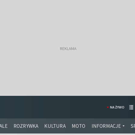
NA ŻYWO
ALE
ROZRYWKA
KULTURA
MOTO
INFORMACJE
S