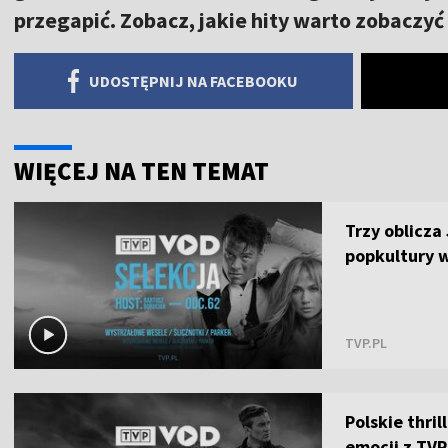
przegapić. Zobacz, jakie hity warto zobaczyć
UDOSTĘPNIJ NA FACEBOOKU
WIĘCEJ NA TEN TEMAT
Trzy oblicza
popkultury 
TVP.PL
Polskie thri
emocji z TV