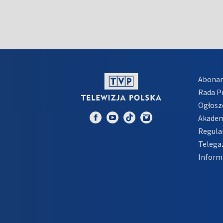
Abona
Rada 
Ogłosz
Akadem
Regula
Telega
Inform