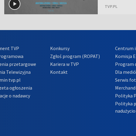
TVP.PL
ment TVP
Konkursy
Centrum i
Programowa
Zgłoś program (ROPAT)
Komisja E
enia przetargowe
Kariera w TVP
Program d
ia Telewizyjna
Kontakt
Dla medi
min tvp.pl
Serwis fo
zeta ogłoszenia
Merchandi
acje o nadawcy
Polityka 
Polityka 
nadużycio