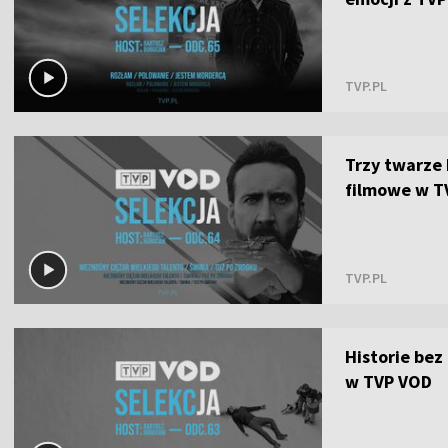
TVP.PL
Trzy twarze 
filmowe w T
TVP.PL
Historie bez
w TVP VOD