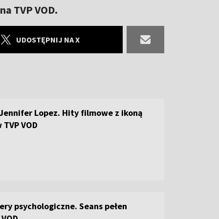
 na TVP VOD.
UDOSTĘPNIJ NA X
 Jennifer Lopez. Hity filmowe z ikoną
w TVP VOD
llery psychologiczne. Seans pełen
P VOD