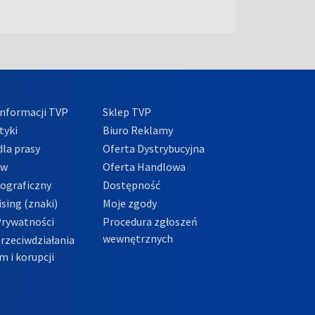
nformacji TVP
Sklep TVP
tyki
Biuro Reklamy
la prasy
Oferta Dystrybucyjna
ów
Oferta Handlowa
tograficzny
Dostępność
sing (znaki)
Moje zgody
Prywatności
Procedura zgłoszeń
wewnętrznych
przeciwdziałania
m i korupcji