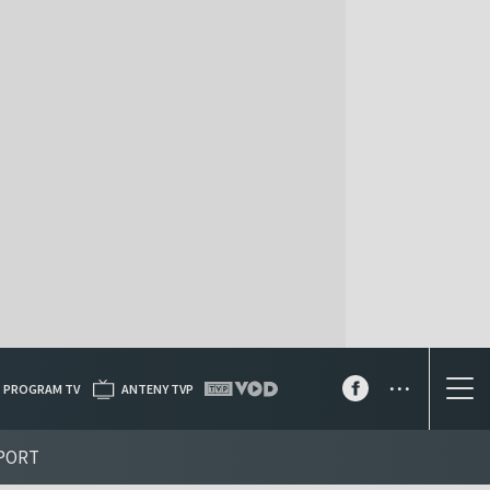
...
PROGRAM TV
ANTENY TVP
PORT