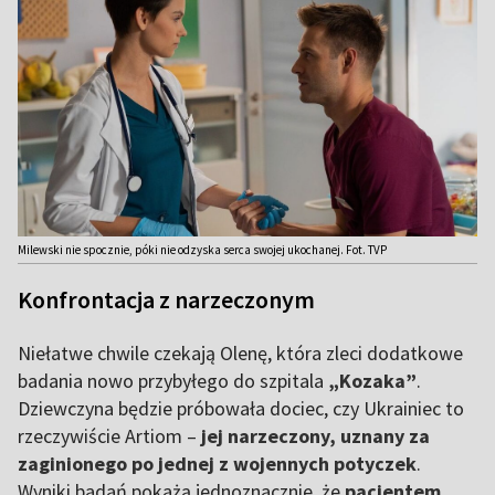
Milewski nie spocznie, póki nie odzyska serca swojej ukochanej. Fot. TVP
Konfrontacja z narzeczonym
Niełatwe chwile czekają Olenę, która zleci dodatkowe
badania nowo przybyłego do szpitala
„Kozaka”
.
Dziewczyna będzie próbowała dociec, czy Ukrainiec to
rzeczywiście Artiom –
jej narzeczony, uznany za
zaginionego po jednej z wojennych potyczek
.
Wyniki badań pokażą jednoznacznie, że
pacjentem