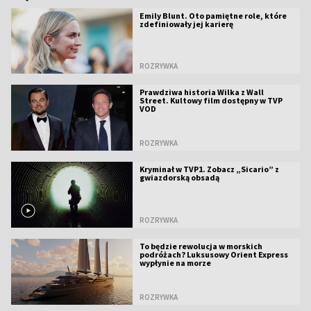
Emily Blunt. Oto pamiętne role, które
zdefiniowały jej karierę
ROZRYWKA
Prawdziwa historia Wilka z Wall
Street. Kultowy film dostępny w TVP
VOD
ROZRYWKA
Kryminał w TVP1. Zobacz „Sicario” z
gwiazdorską obsadą
ROZRYWKA
To będzie rewolucja w morskich
podróżach? Luksusowy Orient Express
wypłynie na morze
ROZRYWKA