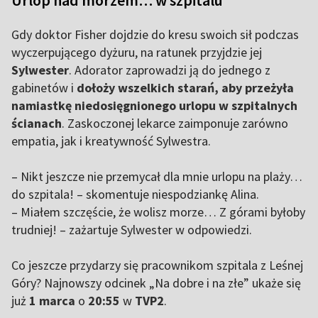
Urlop nad morzem… w szpitalu
Gdy doktor Fisher dojdzie do kresu swoich sił podczas
wyczerpującego dyżuru, na ratunek przyjdzie jej
Sylwester
. Adorator zaprowadzi ją do jednego z
gabinetów i
dołoży wszelkich starań, aby przeżyła
namiastkę niedosięgnionego urlopu w szpitalnych
ścianach
. Zaskoczonej lekarce zaimponuje zarówno
empatia, jak i kreatywność Sylwestra.
–
Nikt jeszcze nie przemycał dla mnie urlopu na plaży…
do szpitala! – skomentuje niespodziankę Alina.
–
Miałem szczęście, że wolisz morze… Z górami byłoby
trudniej! – zażartuje Sylwester w odpowiedzi.
Co jeszcze przydarzy się pracownikom szpitala z Leśnej
Góry? Najnowszy odcinek „Na dobre i na złe” ukaże się
już
1 marca
o
20:55
w
TVP2
.