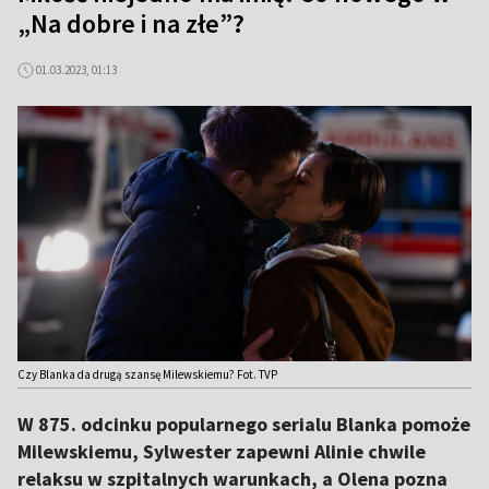
„Na dobre i na złe”?
01.03.2023, 01:13
Czy Blanka da drugą szansę Milewskiemu? Fot. TVP
W 875. odcinku popularnego serialu Blanka pomoże
Milewskiemu, Sylwester zapewni Alinie chwile
relaksu w szpitalnych warunkach, a Olena pozna