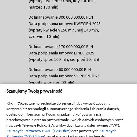
(wpłaty styczeń 90 mln, luty 130 mln,
marzec 130 mln)
Dofinansowanie 300 000 000,00 PLN
Data podpisania umowy: KWIECIEŃ 2025
(wpłaty kwiecień 150 mln, maj 140 mln,
czerwiec 10 mln)
Dofinansowanie 170 000 000,00 PLN
Data podpisania umowy: LIPIEC 2025
(wpłaty lipiec 160 mln, sierpień 10 mln)
Dofinansowanie 60 000 000,00 PLN
Data podpisania umowy: SIERPIEŃ 2025
(wpłata wrzesień 60 mln)
Szanujemy Twoją prywatność
Dofinansowanie 635 783 051,21 PLN
Data podpisania umowy: WRZESIEŃ 2025
Kliknij "Akceptuję i przechodzę do serwisu", aby wyrazić zgody na
(wpłata wrzesień 100 mln, październik 350
korzystanie z technologii automatycznego śledzenia i zbierania danych,
mln, listopad 265 mln)
dostęp do informacji na Twoim urządzeniu końcowym i ich
przechowywanie oraz na przetwarzanie Twoich danych osobowych przez
Dofinansowanie 48 862 000,00 PLN
nas, czyli Telewizję Polską S.A. w likwidacji (zwaną dalej również „TVP”),
Data podpisania umowy: GRUDZIEŃ 2025
Zaufanych Partnerów z IAB* (1201 firm)
oraz pozostałych
Zaufanych
(wpłata grudzień 60,548 mln)
Partnerów TVP (93 firm)
, w celach marketingowych (w tym do