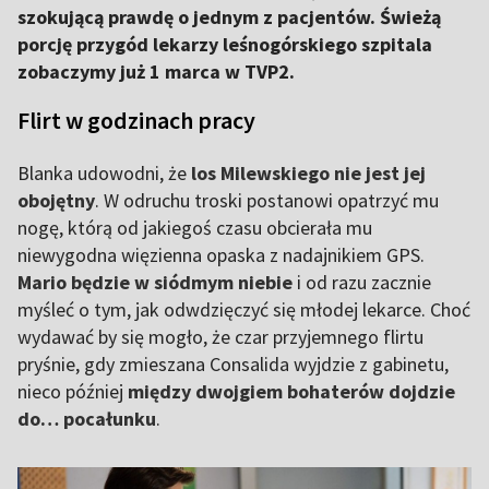
szokującą prawdę o jednym z pacjentów. Świeżą
porcję przygód lekarzy leśnogórskiego szpitala
zobaczymy już 1 marca w TVP2.
Flirt w godzinach pracy
Blanka udowodni, że
los Milewskiego nie jest jej
obojętny
. W odruchu troski postanowi opatrzyć mu
nogę, którą od jakiegoś czasu obcierała mu
niewygodna więzienna opaska z nadajnikiem GPS.
Mario będzie w siódmym niebie
i od razu zacznie
myśleć o tym, jak odwdzięczyć się młodej lekarce. Choć
wydawać by się mogło, że czar przyjemnego flirtu
pryśnie, gdy zmieszana Consalida wyjdzie z gabinetu,
nieco później
między dwojgiem bohaterów dojdzie
do… pocałunku
.