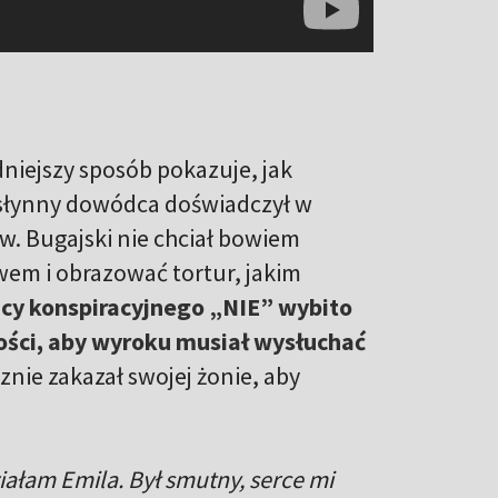
dniejszy sposób pokazuje, jak
 słynny dowódca doświadczył w
. Bugajski nie chciał bowiem
m i obrazować tortur, jakim
y konspiracyjnego „NIE” wybito
ości, aby wyroku musiał wysłuchać
znie zakazał swojej żonie, aby
ziałam Emila. Był smutny, serce mi