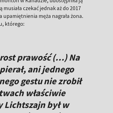
dmonton w Kanadzie, udostępniła ją
ą musiała czekać jednak aż do 2017
la upamiętnienia męża nagrała żona.
u, którego:
rost prawość (…) Na
pierał, ani jednego
nego gestu nie zrobił
ztwach właściwie
y Lichtszajn był w