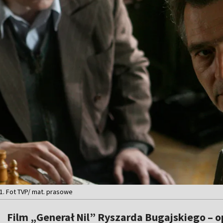
P1. Fot TVP/ mat. prasowe
Film „Generał Nil” Ryszarda Bugajskiego – o