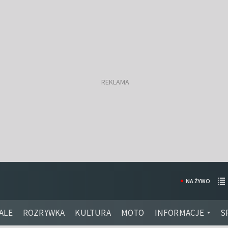
NA ŻYWO
ALE
ROZRYWKA
KULTURA
MOTO
INFORMACJE
S