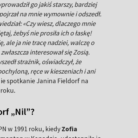
prowadził go jakiś starszy, bardziej
 spojrzał na mnie wymownie i odszedł.
iedział: «Czy wiesz, dlaczego mnie
j, żebyś nie prosiła ich o łaskę!
ale ja nie tracę nadziei, walczę o
 zwłaszcza interesował się Zosią.
zedł strażnik, oświadczył, że
ochyloną, ręce w kieszeniach i ani
ie spotkanie Janina Fieldorf na
 roku.
orf „Nil”?
PN w 1991 roku, kiedy
Zofia