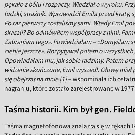
pękało z bólu i rozpaczy. Wiedział o wyroku. Przy
ludzki, strażnik. Wprowadził Emila przed kraty,
Po raz pierwszy zostaliśmy sami. Wtedy Emil pow
skazali? Bo odmówiłem współpracy z nimi. Pamięta
Zabraniam tego». Powiedziałam – «Domyślam się, 
ciebie jeszcze». Rozpytywał potem o wszystkich,
Opowiadałam mu, jak sobie radzimy. Potem przys
widzenie skończone, Emil wyszedł. Głowę miał p
się obejrzał na mnie [1]
– wspominała ich ostatn
nagraniu, które zostało zarejestrowane w 1977
Taśma historii. Kim był gen. Field
Taśma magnetofonowa znalazła się w rękach I