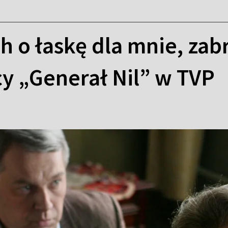
ch o łaskę dla mnie, zab
y „Generał Nil” w TVP