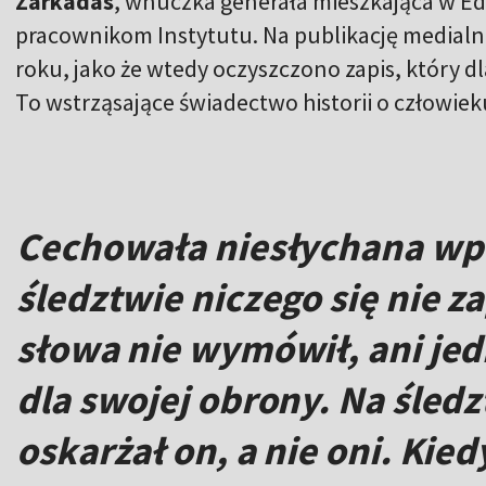
Zarkadas
, wnuczka generała mieszkająca w E
pracownikom Instytutu. Na publikację medialn
roku, jako że wtedy oczyszczono zapis, który d
To wstrząsające świadectwo historii o człowiek
Cechowała niesłychana wp
śledztwie niczego się nie za
słowa nie wymówił, ani jed
dla swojej obrony. Na śled
oskarżał on, a nie oni. Kied