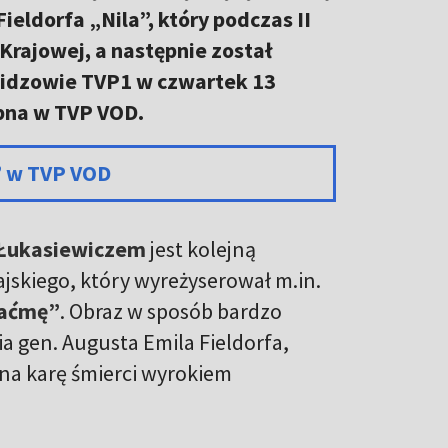
ieldorfa „Nila”, który podczas II
rajowej, a następnie został
idzowie TVP1 w czwartek 13
ępna w TVP VOD.
” w TVP VOD
Łukasiewiczem
jest kolejną
skiego, który wyreżyserował m.in.
aćmę”
. Obraz w sposób bardzo
a gen. Augusta Emila Fieldorfa,
 na karę śmierci wyrokiem