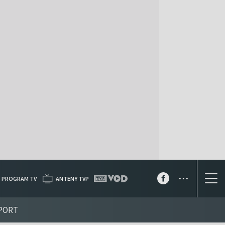
...
PROGRAM TV
ANTENY TVP
PORT