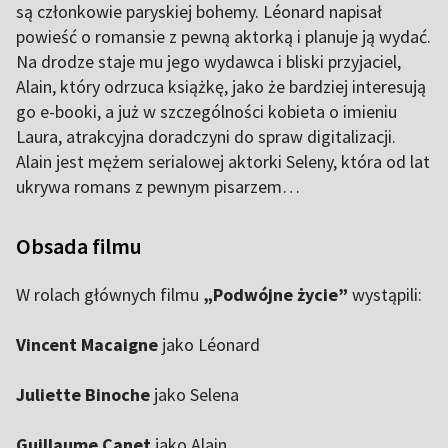
są członkowie paryskiej bohemy. Léonard napisał
powieść o romansie z pewną aktorką i planuje ją wydać.
Na drodze staje mu jego wydawca i bliski przyjaciel,
Alain, który odrzuca książkę, jako że bardziej interesują
go e-booki, a już w szczególności kobieta o imieniu
Laura, atrakcyjna doradczyni do spraw digitalizacji.
Alain jest mężem serialowej aktorki Seleny, która od lat
ukrywa romans z pewnym pisarzem…
Obsada filmu
W rolach głównych filmu
„Podwójne życie”
wystąpili:
Vincent Macaigne
jako Léonard
Juliette Binoche
jako Selena
Guillaume Canet
jako Alain