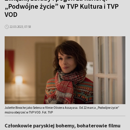
„Podwójne życie” w TVP Kultura i TVP
VOD
22.03.2023, 07:58
Juliette Binoche jako Selena w filmie Oliviera Assayasa. Od 22 marca „Podwójne życie”
można obejrzeć w TVP VOD. Fot. TVP
Członkowie paryskiej bohemy, bohaterowie filmu