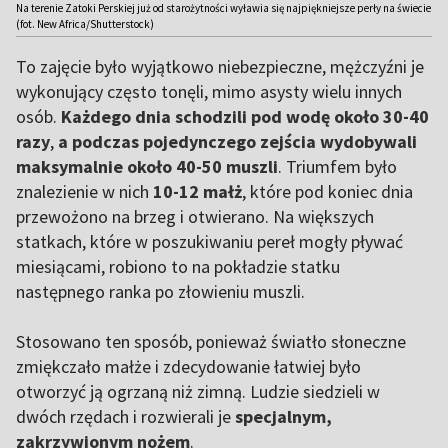
Na terenie Zatoki Perskiej już od starożytności wyławia się najpiękniejsze perły na świecie
(fot. New Africa/Shutterstock)
To zajęcie było wyjątkowo niebezpieczne, mężczyźni je
wykonujący często tonęli, mimo asysty wielu innych
osób.
Każdego dnia schodzili pod wodę około 30-40
razy
,
a podczas pojedynczego zejścia wydobywali
maksymalnie około 40-50 muszli
. Triumfem było
znalezienie w nich
10-12 małż
, które pod koniec dnia
przewożono na brzeg i otwierano. Na większych
statkach, które w poszukiwaniu pereł mogły pływać
miesiącami, robiono to na pokładzie statku
następnego ranka po złowieniu muszli.
Stosowano ten sposób, ponieważ światło słoneczne
zmiękczało małże i zdecydowanie łatwiej było
otworzyć ją ogrzaną niż zimną. Ludzie siedzieli w
dwóch rzędach i rozwierali je
specjalnym,
zakrzywionym nożem
.