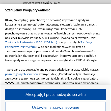
(wpłata wrzesień 60 mln)
Szanujemy Twoją prywatność
Dofinansowanie 635 783 051,21 PLN
Data podpisania umowy: WRZESIEŃ 2025
Kliknij "Akceptuję i przechodzę do serwisu", aby wyrazić zgody na
(wpłata wrzesień 100 mln, październik 350
korzystanie z technologii automatycznego śledzenia i zbierania danych,
mln, listopad 265 mln)
dostęp do informacji na Twoim urządzeniu końcowym i ich
przechowywanie oraz na przetwarzanie Twoich danych osobowych przez
Dofinansowanie 48 862 000,00 PLN
nas, czyli Telewizję Polską S.A. w likwidacji (zwaną dalej również „TVP”),
Data podpisania umowy: GRUDZIEŃ 2025
Zaufanych Partnerów z IAB* (1201 firm)
oraz pozostałych
Zaufanych
(wpłata grudzień 60,548 mln)
Partnerów TVP (93 firm)
, w celach marketingowych (w tym do
zautomatyzowanego dopasowania reklam do Twoich zainteresowań i
Dofinansowanie 900 000 000,00 PLN
mierzenia ich skuteczności) i pozostałych, które wskazujemy poniżej, a
Data podpisania umowy: LUTY 2026 (wpłata
także zgody na udostępnianie przez nas identyfikatora PPID do Google.
26 lutego 80 mln, 4 marca 370 mln,
8
kwiecień 180 mln, 7 maja 180 mln, 8
Twoje dane osobowe zbierane podczas odwiedzania przez Ciebie naszych
czerwca 90 mln)
poszczególnych serwisów
zwanych dalej „Portalem”, w tym informacje
zapisywane za pomocą technologii takich jak: pliki cookie, sygnalizatory
Dofinansowanie 250 000 000,00 PLN
WWW lub innych podobnych technologii umożliwiających świadczenie
Data podpisania umowy LIPIEC 2026 (wpłata
dopasowanych i bezpiecznych usług, personalizację treści oraz reklam,
udostępnianie funkcji mediów społecznościowych oraz analizowanie ruchu
4 sierpnia 250 mln
Akceptuję i przechodzę do serwisu
w Internecie.
Twoje dane osobowe zbierane podczas odwiedzania przez Ciebie
Ustawienia zaawansowane
poszczególnych serwisów
na Portalu, takie jak adresy IP, identyfikatory