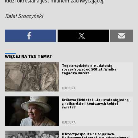
ludzi określana jest mianem zachwycającej.
Rafał Sroczyński
WIĘCEJ NA TEN TEMAT
Tego arcydzieła nie udało się
rozszyfrować od 500 lat. Wielka
zagadka Dürera
KULTURA
Królowa Elżbieta II. Jak stała się jedną
z najbardziej ikonicznych kobiet
świata?
KULTURA
II Rzeczpospolita na zdjęciach.
Unikatowe fotografie międzywojennej