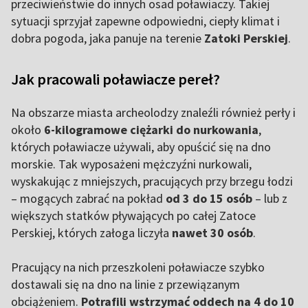
przeciwieństwie do innych osad poławiaczy. Takiej
sytuacji sprzyjał zapewne odpowiedni, ciepły klimat i
dobra pogoda, jaka panuje na terenie
Zatoki Perskiej
.
Jak pracowali poławiacze pereł?
Na obszarze miasta archeolodzy znaleźli również perły i
około
6-kilogramowe ciężarki do nurkowania
,
których poławiacze używali, aby opuścić się na dno
morskie. Tak wyposażeni mężczyźni nurkowali,
wyskakując z mniejszych, pracujących przy brzegu łodzi
– mogących zabrać na pokład
od 3 do 15 osób
– lub z
większych statków pływających po całej Zatoce
Perskiej, których załoga liczyła
nawet 30 osób
.
Pracujący na nich przeszkoleni poławiacze szybko
dostawali się na dno na linie z przewiązanym
obciążeniem.
Potrafili wstrzymać oddech na 4 do 10