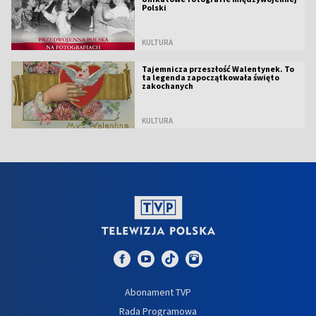
Polski
KULTURA
Tajemnicza przeszłość Walentynek. To
ta legenda zapoczątkowała święto
zakochanych
KULTURA
Abonament TVP
Rada Programowa