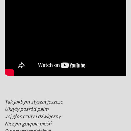
Tak jakbym słyszał jeszcze
Ukryty pośród palm
Jej głos czuły i dźwięczny
Niczym gołębia pieśń.
O nocy czarodziejska