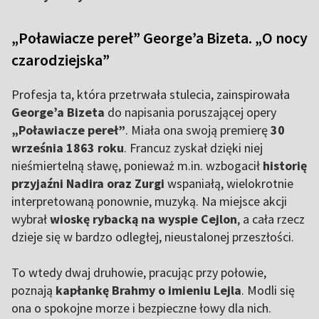
„Poławiacze pereł” George’a Bizeta. „O nocy
czarodziejska”
Profesja ta, która przetrwała stulecia, zainspirowała
George’a Bizeta
do napisania poruszającej opery
„Poławiacze pereł”
. Miała ona swoją premierę
30
września 1863 roku
. Francuz zyskał dzięki niej
nieśmiertelną sławę, ponieważ m.in. wzbogacił
historię
przyjaźni Nadira oraz Zurgi
wspaniałą, wielokrotnie
interpretowaną ponownie, muzyką. Na miejsce akcji
wybrał
wioskę rybacką na wyspie Cejlon
, a cała rzecz
dzieje się w bardzo odległej, nieustalonej przeszłości.
To wtedy dwaj druhowie, pracując przy połowie,
poznają
kapłankę Brahmy o imieniu Lejla
. Modli się
ona o spokojne morze i bezpieczne łowy dla nich.