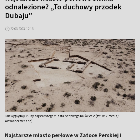
odnalezione? „To duchowy przodek
Dubaju”
22.03.2023, 12:13
Tak wyglądają ruiny najstarszego miasta perłowego na świecie (fot. wikimedia/
Alexandermcnabb)
Najstarsze miasto perłowe w Zatoce Perskiej i