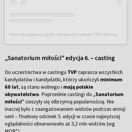
Post udostępniony przez Sanatorium miłości TVP (@sanatorium_milosci_tvp)
„Sanatorium miłości” edycja 6. – casting
Do uczestnictwa w castingu
TVP
zaprasza wszystkich
kandydatów i kandydatki, którzy ukończyli
minimum
60 lat
, są stanu wolnego i
mają polskie
obywatelstwo
. Poprzednie castingi do „
Sanatorium
miłości
” cieszyły się olbrzymią popularnością. Nie
inaczej było z zaangażowaniem widzów podczas emisji
serii – finałowy odcinek 5. edycji w czasie najwyższej
oglądalności obserwowało aż 3,2 mln widzów (wg
MOR*).