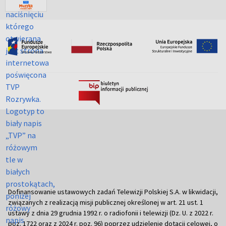
Dofinansowanie ustawowych zadań Telewizji Polskiej S.A. w likwidacji,
związanych z realizacją misji publicznej określonej w art. 21 ust. 1
ustawy z dnia 29 grudnia 1992 r. o radiofonii i telewizji (Dz. U. z 2022 r.
poz. 1722 oraz z 2024 r. poz. 96) poprzez udzielenie dotacji celowej, o