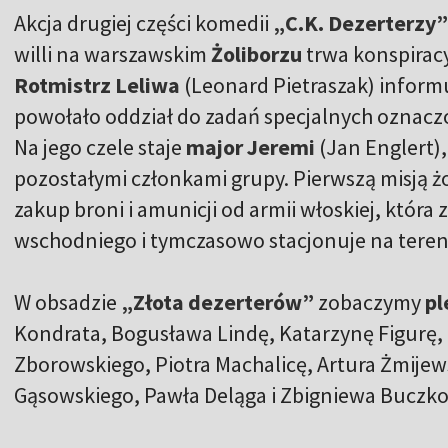
Akcja drugiej części komedii
„C.K. Dezerterzy”
willi na warszawskim
Żoliborzu
trwa konspiracy
Rotmistrz Leliwa
(Leonard Pietraszak) infor
powołało oddział do zadań specjalnych ozna
Na jego czele staje
major Jeremi
(Jan Englert),
pozostałymi członkami grupy. Pierwszą misją żo
zakup broni i amunicji od armii włoskiej, która
wschodniego i tymczasowo stacjonuje na tereni
W obsadzie
„Złota dezerterów”
zobaczymy
pl
Kondrata, Bogusława Lindę, Katarzynę Figurę,
Zborowskiego, Piotra Machalicę, Artura Żmijews
Gąsowskiego, Pawła Deląga i Zbigniewa Buczk