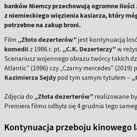
banków Niemcy przechowują ogromne ilości z
z niemieckiego więzienia kasiarza, który m
potrzebne na zakup broni.
Film
„Złoto dezerterów”
jest kontynuacją lo
komedii
z 1986 r. pt.
„C.K. Dezerterzy”
w reżys
Scenariusz wojennego obrazu twórcy takich dzie
Atlantic” (1996) czy „Czarny mercedes” (2019)
Kazimierza Sejdy
pod tym samym tytułem –
„C
Zdjęcia do
„Złota dezerterów”
realizowane by
Premiera filmu odbyła się 4 grudnia tego same
Kontynuacja przeboju kinowego la