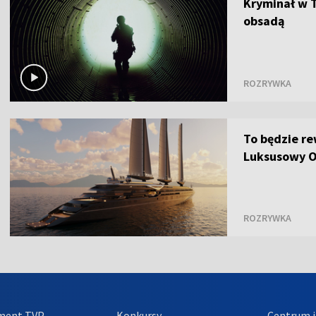
Kryminał w T
obsadą
ROZRYWKA
To będzie r
Luksusowy O
ROZRYWKA
ment TVP
Konkursy
Centrum i