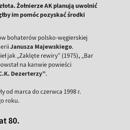
łota. Żołnierze AK planują uwolnić
ógłby im pomóc pozyskać środki
sów bohaterów polsko-węgierskiej
erii
Janusza Majewskiego
.
ł jak „Zaklęte rewiry” (1975), „Bar
 powstał na kanwie powieści
.K. Dezerterzy”
.
ły od marca do czerwca 1998 r.
go roku.
t 80.