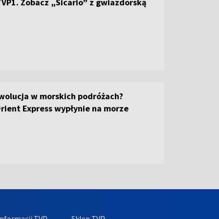
VP1. Zobacz „Sicario” z gwiazdorską
ewolucja w morskich podróżach?
rient Express wypłynie na morze
nformacji TVP
Sklep TVP