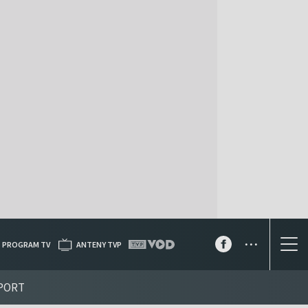
...
PROGRAM TV
ANTENY TVP
PORT