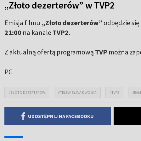
„Złoto dezerterów” w TVP2
Emisja filmu
„Złoto dezerterów”
odbędzie się
21:00
na kanale
TVP2
.
Z aktualną ofertą programową
TVP
można zapo
PG
#ZŁOTO DEZERTERÓW
#TELEWIZYJNA DWÓJKA
#TVP2
#RA
UDOSTĘPNIJ NA FACEBOOKU