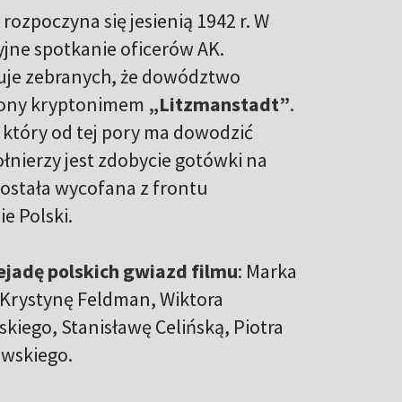
rozpoczyna się jesienią 1942 r. W
jne spotkanie oficerów AK.
muje zebranych, że dowództwo
czony kryptonimem
„Litzmanstadt”
.
 który od tej pory ma dowodzić
łnierzy jest zdobycie gotówki na
 została wycofana z frontu
e Polski.
ejadę polskich gwiazd filmu
: Marka
 Krystynę Feldman, Wiktora
kiego, Stanisławę Celińską, Piotra
owskiego.