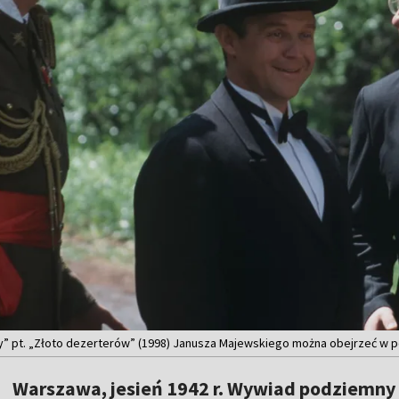
y” pt. „Złoto dezerterów” (1998) Janusza Majewskiego można obejrzeć w po
Warszawa, jesień 1942 r. Wywiad podziemny 