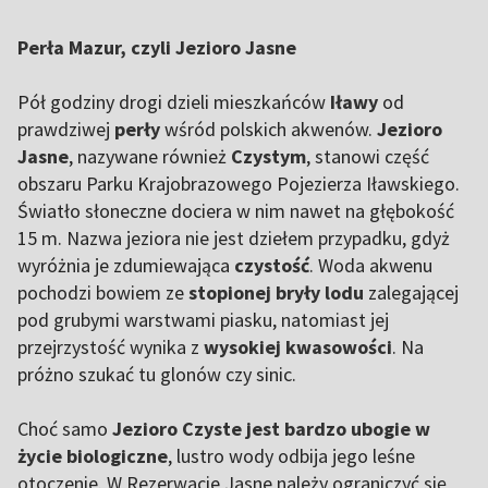
Perła Mazur, czyli Jezioro Jasne
Pół godziny drogi dzieli mieszkańców
Iławy
od
prawdziwej
perły
wśród polskich akwenów.
Jezioro
Jasne
, nazywane również
Czystym
, stanowi część
obszaru
Parku Krajobrazowego Pojezierza Iławskiego.
Światło słoneczne dociera w nim nawet na głębokość
15 m. Nazwa jeziora nie jest dziełem przypadku, gdyż
wyróżnia je zdumiewająca
czystość
. Woda akwenu
pochodzi bowiem ze
stopionej bryły lodu
zalegającej
pod grubymi warstwami piasku, natomiast jej
przejrzystość wynika z
wysokiej kwasowości
. Na
próżno szukać tu glonów czy sinic.
Choć samo
Jezioro Czyste jest bardzo ubogie w
życie biologiczne
, lustro wody odbija jego leśne
otoczenie. W Rezerwacie Jasne należy ograniczyć się