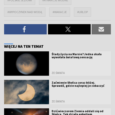
#POLSKIE JEZIORA
#ATRAKCJE WODNE
#WYPOCZYNEK NAD WODĄ
#WAKACJE
#URLOP
WIĘCEJ NA TEN TEMAT
Ślady życia na Marsie? Jedna skała
wywołała światową sensację
ZE ŚWIATA
Zaćmienie Słońca coraz bliżej.
Sprawdź, gdzie najlepiej je zobaczyć
ZE ŚWIATA
Dziś wieczorem Ziemia oddali się od
Słońca. Tak działa aphelium