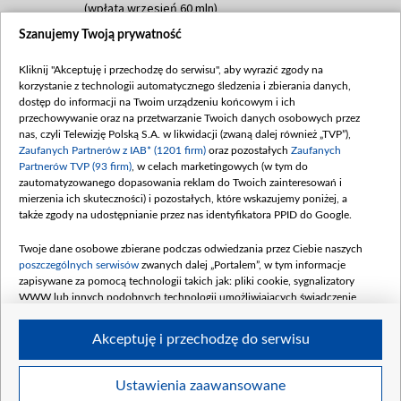
(wpłata wrzesień 60 mln)
Szanujemy Twoją prywatność
Dofinansowanie 635 783 051,21 PLN
Data podpisania umowy: WRZESIEŃ 2025
Kliknij "Akceptuję i przechodzę do serwisu", aby wyrazić zgody na
(wpłata wrzesień 100 mln, październik 350
korzystanie z technologii automatycznego śledzenia i zbierania danych,
mln, listopad 265 mln)
dostęp do informacji na Twoim urządzeniu końcowym i ich
przechowywanie oraz na przetwarzanie Twoich danych osobowych przez
Dofinansowanie 48 862 000,00 PLN
nas, czyli Telewizję Polską S.A. w likwidacji (zwaną dalej również „TVP”),
Data podpisania umowy: GRUDZIEŃ 2025
Zaufanych Partnerów z IAB* (1201 firm)
oraz pozostałych
Zaufanych
(wpłata grudzień 60,548 mln)
Partnerów TVP (93 firm)
, w celach marketingowych (w tym do
zautomatyzowanego dopasowania reklam do Twoich zainteresowań i
Dofinansowanie 900 000 000,00 PLN
mierzenia ich skuteczności) i pozostałych, które wskazujemy poniżej, a
Data podpisania umowy: LUTY 2026 (wpłata
także zgody na udostępnianie przez nas identyfikatora PPID do Google.
26 lutego 80 mln, 4 marca 370 mln,
8
kwiecień 180 mln, 7 maja 180 mln, 8
Twoje dane osobowe zbierane podczas odwiedzania przez Ciebie naszych
czerwca 90 mln)
poszczególnych serwisów
zwanych dalej „Portalem”, w tym informacje
zapisywane za pomocą technologii takich jak: pliki cookie, sygnalizatory
Dofinansowanie 250 000 000,00 PLN
WWW lub innych podobnych technologii umożliwiających świadczenie
Data podpisania umowy LIPIEC 2026 (wpłata
dopasowanych i bezpiecznych usług, personalizację treści oraz reklam,
udostępnianie funkcji mediów społecznościowych oraz analizowanie ruchu
4 sierpnia 250 mln
Akceptuję i przechodzę do serwisu
w Internecie.
Twoje dane osobowe zbierane podczas odwiedzania przez Ciebie
Ustawienia zaawansowane
poszczególnych serwisów
na Portalu, takie jak adresy IP, identyfikatory