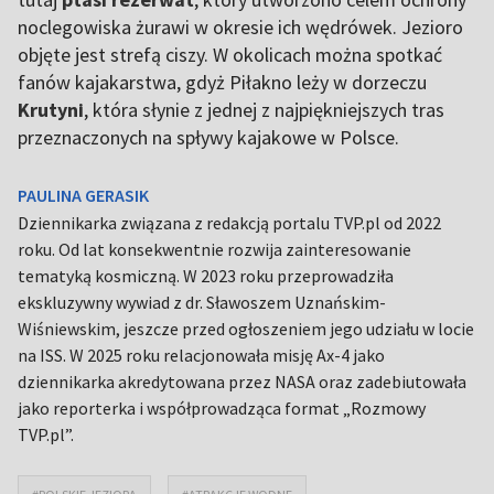
noclegowiska żurawi w okresie ich wędrówek. Jezioro
objęte jest strefą ciszy. W okolicach można spotkać
fanów kajakarstwa, gdyż Piłakno leży w dorzeczu
Krutyni
, która słynie z jednej z najpiękniejszych tras
przeznaczonych na spływy kajakowe w Polsce.
PAULINA GERASIK
Dziennikarka związana z redakcją portalu TVP.pl od 2022
roku. Od lat konsekwentnie rozwija zainteresowanie
tematyką kosmiczną. W 2023 roku przeprowadziła
ekskluzywny wywiad z dr. Sławoszem Uznańskim-
Wiśniewskim, jeszcze przed ogłoszeniem jego udziału w locie
na ISS. W 2025 roku relacjonowała misję Ax-4 jako
dziennikarka akredytowana przez NASA oraz zadebiutowała
jako reporterka i współprowadząca format „Rozmowy
TVP.pl”.