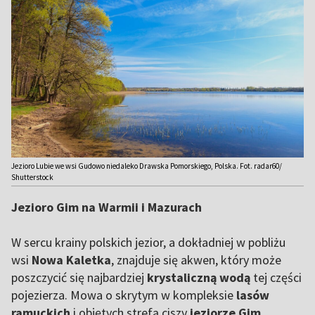
Jezioro Lubie we wsi Gudowo niedaleko Drawska Pomorskiego, Polska. Fot. radar60/
Shutterstock
Jezioro Gim na Warmii i Mazurach
W sercu krainy polskich jezior, a dokładniej w pobliżu
wsi
Nowa Kaletka
, znajduje się akwen, który może
poszczycić się najbardziej
krystaliczną wodą
tej części
pojezierza. Mowa o skrytym w kompleksie
lasów
ramuckich
i objętych strefą ciszy
jeziorze Gim
.