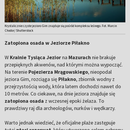
Krystalicznie czyste jezioro Gim znajduje się pośród kompleksu leśnego. Fot. Marcin
Chodor/ Shutterstock
Zatopiona osada w Jeziorze Piłakno
W
Krainie Tysiąca Jezior
na
Mazurach
nie brakuje
przepięknych akwenów, nad którymi można wypocząć.
Na terenie
Pojezierza Mrągowskiego
, nieopodal
jeziora Gim, rozciąga się
Piłakno
, zbiornik wodny z
przejrzystością wody, która latem dochodzi nawet do
10 metrów. Co ciekawe, na dnie jeziora znajduje się
zatopiona osada
z wczesnej epoki żelaza. To
prawdziwy raj dla archeologów, nurków i wędkarzy.
Warto jednak wiedzieć, że oficjalne plaże zastępuje
tutaj
ptasi rezerwat
, który utworzono celem ochrony