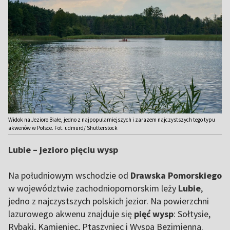
Widok na Jezioro Białe, jedno z najpopularniejszych i zarazem najczystszych tego typu
akwenów w Polsce. Fot. udmurd/ Shutterstock
Lubie – jezioro pięciu wysp
Na południowym wschodzie od
Drawska Pomorskiego
w województwie zachodniopomorskim leży
Lubie
,
jedno z najczystszych polskich jezior. Na powierzchni
lazurowego akwenu znajduje się
pięć wysp
: Sołtysie,
Rybaki, Kamieniec, Ptaszyniec i Wyspa Bezimienna.