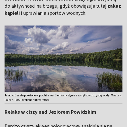
do aktywności na brzegu, gdyż obowiązuje tutaj
zakaz
kąpieli
i uprawiania sportów wodnych.
Jezioro Czyste położone w pobliżu wsi Siemiany słynie z wyjątkowo czystej wody. Mazury,
Polska. Fot. Fotokon/ Shutterstock
Relaks w ciszy nad Jeziorem Powidzkim
Bardzo czysty akwen polodowcowy znajduje się na