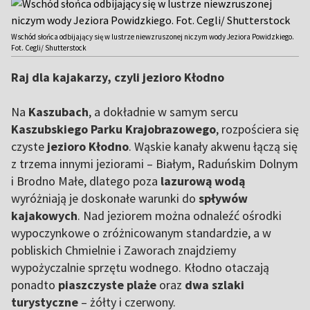
Wschód słońca odbijający się w lustrze niewzruszonej niczym wody Jeziora Powidzkiego.
Fot. Cegli/ Shutterstock
Raj dla kajakarzy, czyli jezioro Kłodno
Na
Kaszubach
, a dokładnie w samym sercu
Kaszubskiego Parku Krajobrazowego
, rozpościera się
czyste
jezioro Kłodno
. Wąskie kanały akwenu łączą się
z trzema innymi jeziorami – Białym, Raduńskim Dolnym
i Brodno Małe, dlatego poza
lazurową wodą
wyróżniają je doskonałe warunki do
spływów
kajakowych
. Nad jeziorem można odnaleźć ośrodki
wypoczynkowe
o zróżnicowanym standardzie, a w
pobliskich Chmielnie i Zaworach znajdziemy
wypożyczalnie sprzętu wodnego. Kłodno otaczają
ponadto
piaszczyste plaże
oraz
dwa szlaki
turystyczne
– żółty i czerwony.