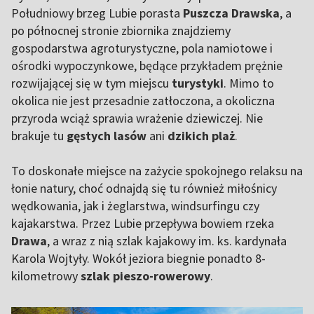
Południowy brzeg Lubie porasta
Puszcza Drawska
, a
po północnej stronie zbiornika znajdziemy
gospodarstwa agroturystyczne, pola namiotowe i
ośrodki wypoczynkowe, będące przykładem prężnie
rozwijającej się w tym miejscu
turystyki
. Mimo to
okolica nie jest przesadnie zatłoczona, a okoliczna
przyroda wciąż sprawia wrażenie dziewiczej. Nie
brakuje tu
gęstych lasów
ani
dzikich plaż
.
To doskonałe miejsce na zażycie spokojnego relaksu na
łonie natury, choć odnajdą się tu również miłośnicy
wędkowania, jak i żeglarstwa, windsurfingu czy
kajakarstwa. Przez Lubie przepływa bowiem rzeka
Drawa
, a wraz z nią szlak kajakowy im. ks. kardynała
Karola Wojtyły. Wokół jeziora biegnie ponadto 8-
kilometrowy
szlak pieszo-rowerowy
.