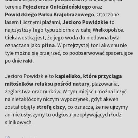
terenie
Pojezierza Gnieźnieńskiego
oraz
Powidzkiego Parku Krajobrazowego
. Otoczone
lasem i licznymi plażami,
Jezioro Powidzkie
to
najczystszy tego typu zbiornik w całej Wielkopolsce.
Ciekawostką jest, że jego woda do niedawna była
oznaczana jako
pitna
. W przejrzystej toni akwenu nie
tyle można się przejrzeć, co poobserwować spacerujące
po dnie
raki
.
Jezioro Powidzkie to
kąpielisko, które przyciąga
miłośników relaksu pośród natury
, plażowania,
żeglarstwa oraz nurków. W tym miejscu można liczyć
na niezakłócony niczym wypoczynek, gdyż akwen
został objęty
strefą ciszy
, co oznacza, że nie ujrzymy
ani nie usłyszymy tu odgłosu przepływających łodzi
silnikowych.