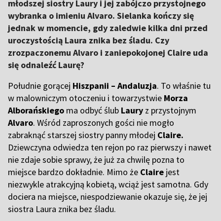
młodszej siostry Laury i jej zabójczo przystojnego
wybranka o imieniu Alvaro. Sielanka kończy się
jednak w momencie, gdy zaledwie kilka dni przed
uroczystością Laura znika bez śladu. Czy
zrozpaczonemu Alvaro i zaniepokojonej Claire uda
się odnaleźć Laurę?
Południe gorącej
Hiszpanii – Andaluzja
. To właśnie tu
w malowniczym otoczeniu i towarzystwie
Morza
Alborańskiego
ma odbyć ślub
Laury
z przystojnym
Alvaro
. Wśród zaproszonych gości nie mogło
zabraknąć starszej siostry panny młodej
Claire.
Dziewczyna odwiedza ten rejon po raz pierwszy i nawet
nie zdaje sobie sprawy, że już za chwilę pozna to
miejsce bardzo dokładnie. Mimo że
Claire
jest
niezwykle atrakcyjną kobietą, wciąż jest samotna. Gdy
dociera na miejsce, niespodziewanie okazuje się, że jej
siostra Laura znika bez śladu.