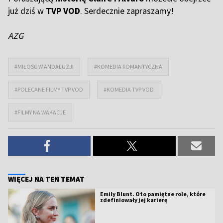
już dziś w
TVP VOD
. Serdecznie zapraszamy!
AZG
#MIŁOŚĆ W ANDALUZJI
#KOMEDIA ROMANTYCZNA
#POLECANE FILMY TVP VOD
#KOMEDIA TVP VOD
#FILMY NA WAKACJE
WIĘCEJ NA TEN TEMAT
Emily Blunt. Oto pamiętne role, które
zdefiniowały jej karierę