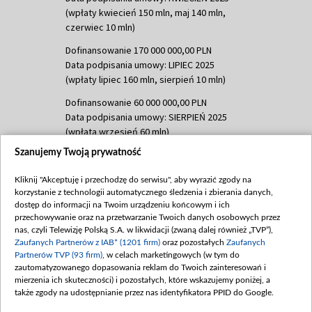
(wpłaty kwiecień 150 mln, maj 140 mln,
czerwiec 10 mln)
Dofinansowanie 170 000 000,00 PLN
Data podpisania umowy: LIPIEC 2025
(wpłaty lipiec 160 mln, sierpień 10 mln)
Dofinansowanie 60 000 000,00 PLN
Data podpisania umowy: SIERPIEŃ 2025
(wpłata wrzesień 60 mln)
Szanujemy Twoją prywatność
Dofinansowanie 635 783 051,21 PLN
Data podpisania umowy: WRZESIEŃ 2025
Kliknij "Akceptuję i przechodzę do serwisu", aby wyrazić zgody na
(wpłata wrzesień 100 mln, październik 350
korzystanie z technologii automatycznego śledzenia i zbierania danych,
mln, listopad 265 mln)
dostęp do informacji na Twoim urządzeniu końcowym i ich
przechowywanie oraz na przetwarzanie Twoich danych osobowych przez
Dofinansowanie 48 862 000,00 PLN
nas, czyli Telewizję Polską S.A. w likwidacji (zwaną dalej również „TVP”),
Data podpisania umowy: GRUDZIEŃ 2025
Zaufanych Partnerów z IAB* (1201 firm)
oraz pozostałych
Zaufanych
(wpłata grudzień 60,548 mln)
Partnerów TVP (93 firm)
, w celach marketingowych (w tym do
zautomatyzowanego dopasowania reklam do Twoich zainteresowań i
Dofinansowanie 900 000 000,00 PLN
mierzenia ich skuteczności) i pozostałych, które wskazujemy poniżej, a
Data podpisania umowy: LUTY 2026 (wpłata
także zgody na udostępnianie przez nas identyfikatora PPID do Google.
26 lutego 80 mln, 4 marca 370 mln,
8