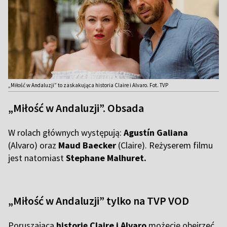
„Miłość w Andaluzji” to zaskakująca historia Claire i Alvaro. Fot. TVP
„Miłość w Andaluzji”. Obsada
W rolach głównych występują:
Agustín Galiana
(Alvaro)
oraz
Maud Baecker
(Claire). Reżyserem filmu
jest natomiast
Stephane Malhuret.
„Miłość w Andaluzji” tylko na TVP VOD
Poruszającą
historię Claire i Alvaro
możecie obejrzeć