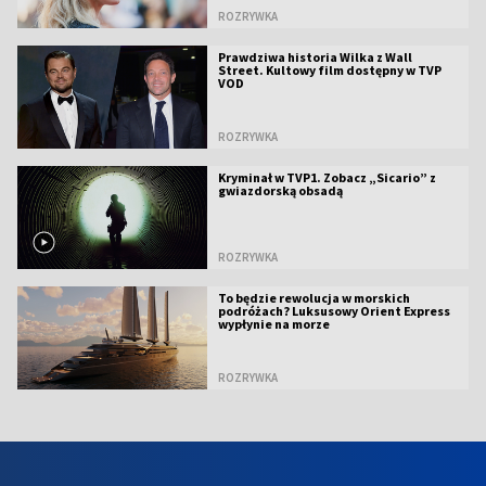
ROZRYWKA
Prawdziwa historia Wilka z Wall
Street. Kultowy film dostępny w TVP
VOD
ROZRYWKA
Kryminał w TVP1. Zobacz „Sicario” z
gwiazdorską obsadą
ROZRYWKA
To będzie rewolucja w morskich
podróżach? Luksusowy Orient Express
wypłynie na morze
ROZRYWKA