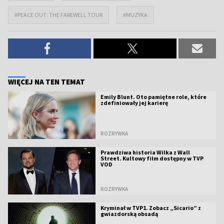
#PEACE OUT: THE FAREWELL TOUR
#MUZYKA
WIĘCEJ NA TEN TEMAT
Emily Blunt. Oto pamiętne role, które
zdefiniowały jej karierę
ROZRYWKA
Prawdziwa historia Wilka z Wall
Street. Kultowy film dostępny w TVP
VOD
ROZRYWKA
Kryminał w TVP1. Zobacz „Sicario” z
gwiazdorską obsadą