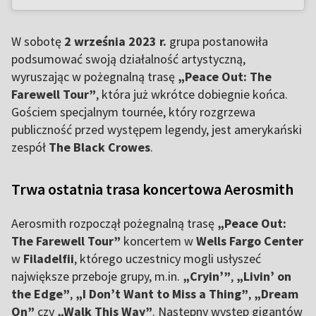
W sobotę
2 września 2023 r.
grupa postanowiła
podsumować swoją działalność artystyczną,
wyruszając w pożegnalną trasę
„Peace Out: The
Farewell Tour”
, która już wkrótce dobiegnie końca.
Gościem specjalnym tournée, który rozgrzewa
publiczność przed występem legendy, jest amerykański
zespół
The Black Crowes
.
Trwa ostatnia trasa koncertowa Aerosmith
Aerosmith rozpoczął pożegnalną trasę
„Peace Out:
The Farewell Tour”
koncertem w
Wells Fargo Center
w
Filadelfii
, którego uczestnicy mogli usłyszeć
największe przeboje grupy, m.in.
„Cryin’”
,
„Livin’ on
the Edge”
,
„I Don’t Want to Miss a Thing”
,
„Dream
On”
czy
„Walk This Way”
. Następny występ gigantów