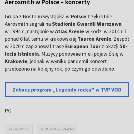
Aerosmith w Polsce – koncerty
Grupa z Bostonu wystąpiła w
Polsce
trzykrotnie.
Aerosmith zagrali na
Stadionie Gwardii Warszawa
w 1994 r., następnie w
Atlas Arenie
w Łodzi w 2014 r. i
ponad 6 lat temu w krakowskiej
Tauron Arenie
. Zespół
w 2020 r. zaplanował trasę
European Tour
z okazji
50-
lecia istnienia
. Muzycy ponownie mieli pojawić się w
Krakowie
, jednak w wyniku pandemii koncert
przełożono na kolejny rok, po czym go odwołano.
Zobacz program „Legendy rocka” w TVP VOD
PG
#AEROSMITH
#TRASA POŻEGNALNA