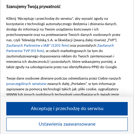
Szanujemy Twoją prywatność
Dofinansowanie 635 783 051,21 PLN
Data podpisania umowy: WRZESIEŃ 2025
Kliknij "Akceptuję i przechodzę do serwisu", aby wyrazić zgody na
(wpłata wrzesień 100 mln, październik 350
korzystanie z technologii automatycznego śledzenia i zbierania danych,
mln, listopad 265 mln)
dostęp do informacji na Twoim urządzeniu końcowym i ich
przechowywanie oraz na przetwarzanie Twoich danych osobowych przez
Dofinansowanie 48 862 000,00 PLN
nas, czyli Telewizję Polską S.A. w likwidacji (zwaną dalej również „TVP”),
Data podpisania umowy: GRUDZIEŃ 2025
Zaufanych Partnerów z IAB* (1201 firm)
oraz pozostałych
Zaufanych
(wpłata grudzień 60,548 mln)
Partnerów TVP (93 firm)
, w celach marketingowych (w tym do
zautomatyzowanego dopasowania reklam do Twoich zainteresowań i
Dofinansowanie 900 000 000,00 PLN
mierzenia ich skuteczności) i pozostałych, które wskazujemy poniżej, a
Data podpisania umowy: LUTY 2026 (wpłata
także zgody na udostępnianie przez nas identyfikatora PPID do Google.
26 lutego 80 mln, 4 marca 370 mln,
8
kwiecień 180 mln, 7 maja 180 mln, 8
Twoje dane osobowe zbierane podczas odwiedzania przez Ciebie naszych
czerwca 90 mln)
poszczególnych serwisów
zwanych dalej „Portalem”, w tym informacje
zapisywane za pomocą technologii takich jak: pliki cookie, sygnalizatory
Dofinansowanie 250 000 000,00 PLN
WWW lub innych podobnych technologii umożliwiających świadczenie
Data podpisania umowy LIPIEC 2026 (wpłata
dopasowanych i bezpiecznych usług, personalizację treści oraz reklam,
udostępnianie funkcji mediów społecznościowych oraz analizowanie ruchu
4 sierpnia 250 mln
Akceptuję i przechodzę do serwisu
w Internecie.
Twoje dane osobowe zbierane podczas odwiedzania przez Ciebie
Ustawienia zaawansowane
poszczególnych serwisów
na Portalu, takie jak adresy IP, identyfikatory
© 2026 Telewizja Polska S. A. w likwidacji
Twoich urządzeń końcowych i identyfikatory plików cookie, informacje o