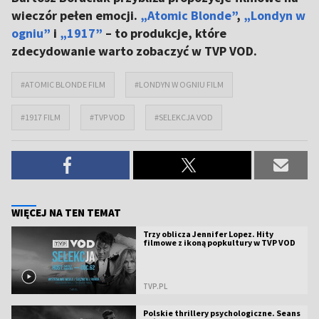
wieczór pełen emocji.
„Atomic Blonde”
,
„Londyn w
ogniu”
i
„1917”
– to produkcje, które
zdecydowanie warto zobaczyć w TVP VOD.
#ATOMIC BLONDE FILM
#LONDYN W OGNIU FILM
#1917 FILM
#TVP VOD
#SELEKCJA VOD
WIĘCEJ NA TEN TEMAT
Trzy oblicza Jennifer Lopez. Hity
filmowe z ikoną popkultury w TVP VOD
TVP.PL
Polskie thrillery psychologiczne. Seans