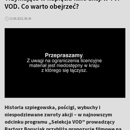
VOD. Co warto obejrzeć?
15.09.2023, 06:34
Historia szpiegowska, pościgi, wybuchy i
niespodziewane zwroty akcji – w najnowszym
odcinku programu „Selekcja VOD” prowadzący
Bartosz Boruciak przybliża propozycje filmowe na