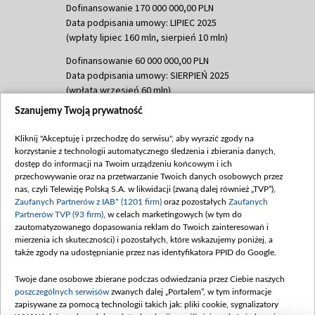
Dofinansowanie 170 000 000,00 PLN
Data podpisania umowy: LIPIEC 2025
(wpłaty lipiec 160 mln, sierpień 10 mln)
Dofinansowanie 60 000 000,00 PLN
Data podpisania umowy: SIERPIEŃ 2025
(wpłata wrzesień 60 mln)
Szanujemy Twoją prywatność
Dofinansowanie 635 783 051,21 PLN
Data podpisania umowy: WRZESIEŃ 2025
Kliknij "Akceptuję i przechodzę do serwisu", aby wyrazić zgody na
(wpłata wrzesień 100 mln, październik 350
korzystanie z technologii automatycznego śledzenia i zbierania danych,
mln, listopad 265 mln)
dostęp do informacji na Twoim urządzeniu końcowym i ich
przechowywanie oraz na przetwarzanie Twoich danych osobowych przez
Dofinansowanie 48 862 000,00 PLN
nas, czyli Telewizję Polską S.A. w likwidacji (zwaną dalej również „TVP”),
Data podpisania umowy: GRUDZIEŃ 2025
Zaufanych Partnerów z IAB* (1201 firm)
oraz pozostałych
Zaufanych
(wpłata grudzień 60,548 mln)
Partnerów TVP (93 firm)
, w celach marketingowych (w tym do
zautomatyzowanego dopasowania reklam do Twoich zainteresowań i
Dofinansowanie 900 000 000,00 PLN
mierzenia ich skuteczności) i pozostałych, które wskazujemy poniżej, a
Data podpisania umowy: LUTY 2026 (wpłata
także zgody na udostępnianie przez nas identyfikatora PPID do Google.
26 lutego 80 mln, 4 marca 370 mln,
8
kwiecień 180 mln, 7 maja 180 mln, 8
Twoje dane osobowe zbierane podczas odwiedzania przez Ciebie naszych
czerwca 90 mln)
poszczególnych serwisów
zwanych dalej „Portalem”, w tym informacje
zapisywane za pomocą technologii takich jak: pliki cookie, sygnalizatory