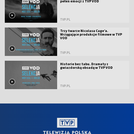
pełen emocji z TVP VOD
TVP.PL
Trzy twarze Nicolasa Cage’a.
Wciągające produkcje filmowe w TVP
VOD
TVP.PL
Historie bez tabu. Dramaty z
gwiazdorską obsadą w TVP VOD
TVP.PL