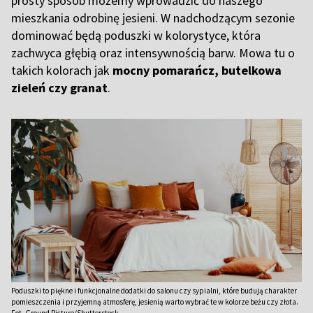
prosty sposób możemy wprowadzić do naszego
mieszkania odrobinę jesieni. W nadchodzącym sezonie
dominować będą poduszki w kolorystyce, która
zachwyca głębią oraz intensywnością barw. Mowa tu o
takich kolorach jak
mocny pomarańcz, butelkowa
zieleń czy granat
.
Poduszki to piękne i funkcjonalne dodatki do salonu czy sypialni, które budują charakter
pomieszczenia i przyjemną atmosferę, jesienią warto wybrać te w kolorze beżu czy złota.
Fot. Ground Picture/Shutterstock