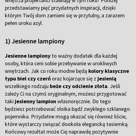
wnętrza projektanci stawiają w tym roku? Poniżej
przedstawiamy pięć przydatnych inspiracji, dzięki
którym Twój dom zamieni się w przytulny, a zarazem
pełen uroku azyl.
1) Jesienne lampiony
Jesienne lampiony
to ważny dodatek dla każdej
osoby, która ceni sobie przebywanie w urokliwych
wnętrzach. Jak co roku modne będą
kolory klasyczne
typu biel czy czerń
oraz kojarzące się z
jesienią
wszelkiego rodzaju
beże czy odcienie złota
. Jeśli
zależy Ci na czymś oryginalnym, możesz przygotować
taki
jesienny lampion
własnoręcznie. Do tego
będziesz potrzebować słoika bądź zwykłego szklanego
pojemnika. Przydatne mogą okazać się również liście,
które wystarczy związać dookoła elegancką tasiemką.
Końcowy rezultat może Cię naprawdę pozytywnie