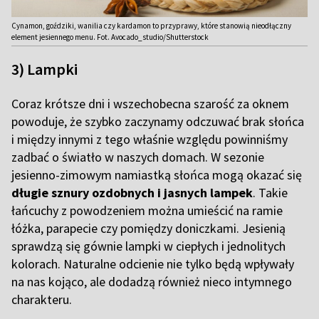
Cynamon, goździki, wanilia czy kardamon to przyprawy, które stanowią nieodłączny
element jesiennego menu. Fot. Avocado_studio/Shutterstock
3) Lampki
Coraz krótsze dni i wszechobecna szarość za oknem
powoduje, że szybko zaczynamy odczuwać brak słońca
i między innymi z tego właśnie względu powinniśmy
zadbać o światło w naszych domach. W sezonie
jesienno-zimowym namiastką słońca mogą okazać się
długie sznury ozdobnych i jasnych lampek
. Takie
łańcuchy z powodzeniem można umieścić na ramie
łóżka, parapecie czy pomiędzy doniczkami. Jesienią
sprawdzą się gównie lampki w ciepłych i jednolitych
kolorach. Naturalne odcienie nie tylko będą wpływały
na nas kojąco, ale dodadzą również nieco intymnego
charakteru.