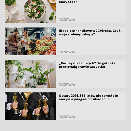
nowy sezon
ROZRYWKA
Niedziele handlowe w 2024 roku. Czy 5
maja zrobimy zakupy?
ROZRYWKA
„Rośliny dla leniwych”. Te gatunki
przetrwają prawie wszystko
ROZRYWKA
Oscary 2024. 56 filmów nie sprostało
nowym wymaganiom Akademii
ROZRYWKA