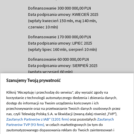
Dofinansowanie 300 000 000,00 PLN
Data podpisania umowy: KWIECIEŃ 2025
(wpłaty kwiecień 150 mln, maj 140 mln,
czerwiec 10 mln)
Dofinansowanie 170 000 000,00 PLN
Data podpisania umowy: LIPIEC 2025
(wpłaty lipiec 160 mln, sierpień 10 mln)
Dofinansowanie 60 000 000,00 PLN
Data podpisania umowy: SIERPIEŃ 2025
(wpłata wrzesień 60 mln)
Szanujemy Twoją prywatność
Dofinansowanie 635 783 051,21 PLN
Data podpisania umowy: WRZESIEŃ 2025
Kliknij "Akceptuję i przechodzę do serwisu", aby wyrazić zgody na
(wpłata wrzesień 100 mln, październik 350
korzystanie z technologii automatycznego śledzenia i zbierania danych,
mln, listopad 265 mln)
dostęp do informacji na Twoim urządzeniu końcowym i ich
przechowywanie oraz na przetwarzanie Twoich danych osobowych przez
Dofinansowanie 48 862 000,00 PLN
nas, czyli Telewizję Polską S.A. w likwidacji (zwaną dalej również „TVP”),
Data podpisania umowy: GRUDZIEŃ 2025
Zaufanych Partnerów z IAB* (1201 firm)
oraz pozostałych
Zaufanych
(wpłata grudzień 60,548 mln)
Partnerów TVP (93 firm)
, w celach marketingowych (w tym do
zautomatyzowanego dopasowania reklam do Twoich zainteresowań i
Dofinansowanie 900 000 000,00 PLN