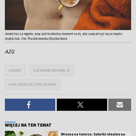
Jesień tuż za rogiem, więc jest to idealny moment na to, aby zaopatrzyć się w ciepły i
miękki koc. Fot. Ptashkimenko/Shutterstock
AZG
#JESIEŃ
#JESIENNE DEKORACJE
#JAK URZĄDZIĆ DOM JESIENIĄ
WIĘCEJ NA TEN TEMAT
Wiosna na talerzu. Sałatki idealne na