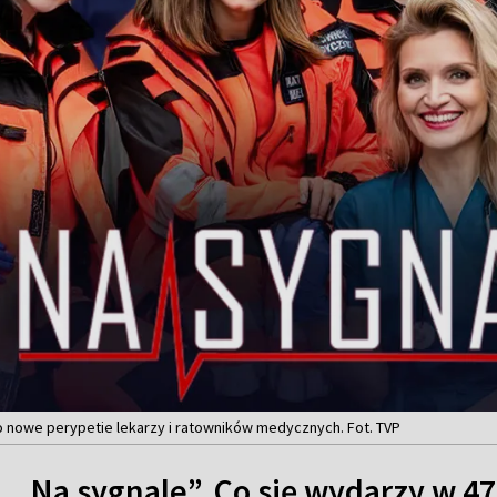
to nowe perypetie lekarzy i ratowników medycznych. Fot. TVP
„Na sygnale”. Co się wydarzy w 4