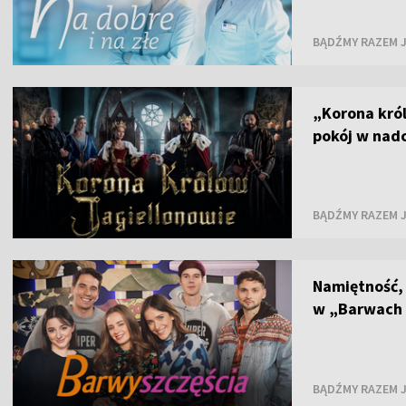
BĄDŹMY RAZEM J
„Korona król
pokój w nad
BĄDŹMY RAZEM J
Namiętność,
w „Barwach 
BĄDŹMY RAZEM J