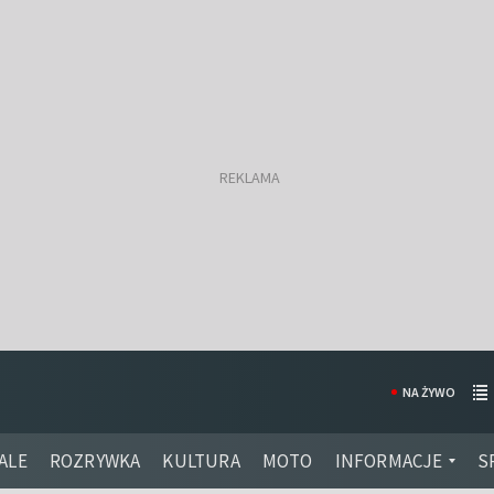
NA ŻYWO
ALE
ROZRYWKA
KULTURA
MOTO
INFORMACJE
S