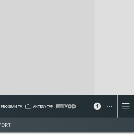
...
PROGRAM TV
ANTENY TVP
PORT