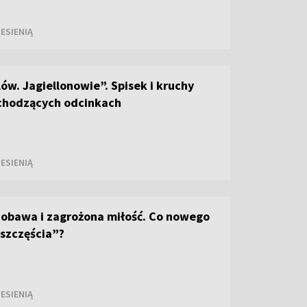
ESIENIĄ
ów. Jagiellonowie”. Spisek i kruchy
chodzących odcinkach
ESIENIĄ
 obawa i zagrożona miłość. Co nowego
szczęścia”?
ESIENIĄ