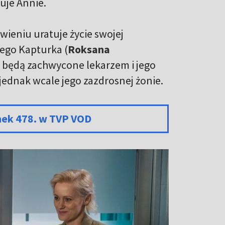
uje Annie.
eniu uratuje życie swojej
nego Kapturka (
Roksana
j będą zachwycone lekarzem i jego
jednak wcale jego zazdrosnej żonie.
nek 478. w TVP VOD