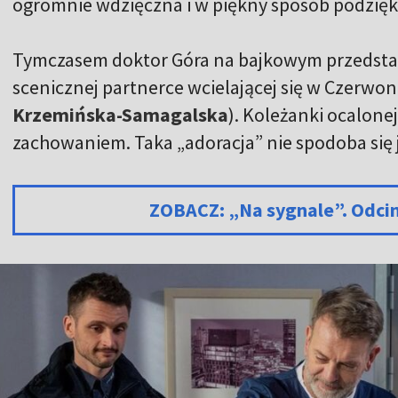
ogromnie wdzięczna i w piękny sposób podzięk
Tymczasem doktor Góra na bajkowym przedstawi
scenicznej partnerce wcielającej się w Czerwo
Krzemińska-Samagalska
). Koleżanki ocalone
zachowaniem. Taka „adoracja” nie spodoba się 
ZOBACZ: „Na sygnale”. Odci