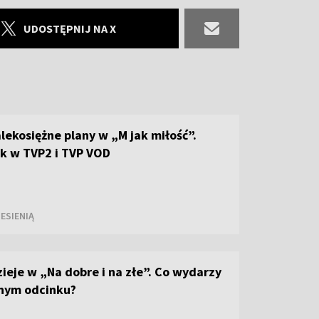
UDOSTĘPNIJ NA X
alekosiężne plany w „M jak miłość”.
k w TVP2 i TVP VOD
ESIENIĄ
dzieje w „Na dobre i na złe”. Co wydarzy
pnym odcinku?