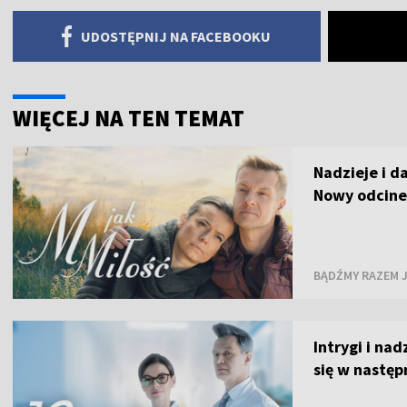
UDOSTĘPNIJ NA FACEBOOKU
WIĘCEJ NA TEN TEMAT
Nadzieje i d
Nowy odcine
BĄDŹMY RAZEM J
Intrygi i na
się w nastę