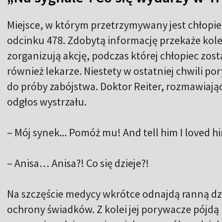
Miejsce, w którym przetrzymywany jest chłopie
odcinku 478. Zdobytą informację przekaże kole
zorganizują akcję, podczas której chłopiec zos
również lekarze. Niestety w ostatniej chwili p
do próby zabójstwa. Doktor Reiter, rozmawiając
odgłos wystrzału.
– Mój synek... Pomóż mu! And tell him I loved h
– Anisa… Anisa?! Co się dzieje?!
Na szczęście medycy wkrótce odnajdą ranną dz
ochrony świadków. Z kolei jej porywacze pójdą 