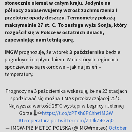
słonecznie niemal w całym kraju. Jedynie na
północy zaobserwujemy wzrost zachmurzenia i
przelotne opady deszczu. Termometry pokażą
maksymalnie 27 st. C. To zasługa wyżu Sonja, który
rozgościł się w Polsce w ostatnich dniach,
zapewniając nam letnią aurę.
IMGW
prognozuje, że wtorek
3 października
będzie
pogodnym i ciepłym dniem. W niektórych regionach
spodziewane są rekordowe – jak na jesień –
temperatury.
Prognozy na 3 października wskazują, że na 23 stacjach
spodziewać się można TMAX przekraczającej 25°C.
Najwyższa wartość 28°C wystąpi w Legnicy i Jeleniej
Górze 🌡️🌞
https://t.co/cPTXh6PChh
#IMGW
#temperatura
pic.twitter.com/ZTJkZ4Gvq0
— IMGW-PIB METEO POLSKA (@IMGWmeteo)
October