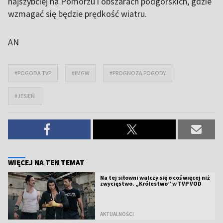
najszybciej na Pomorzu i obszarach podgórskich, gdzie
wzmagać się będzie prędkość wiatru.
AN
#POGODA TVP
#IMGW
#PROGNOZA POGODY
#JESIEŃ
WIĘCEJ NA TEN TEMAT
Na tej siłowni walczy się o coś więcej niż
zwycięstwo. „Królestwo” w TVP VOD
AKTUALNOŚCI