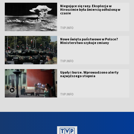
Niegojące się rany. Eksplozja w
Hiroszimie była śmiercią odłożoną w
czasie
TVP.INFO
Nowe święta państwowe w Polsce?
Ministerstwo szykuje zmiany
TVP.INFO
Upały i burze. Wprowadzono alerty
najwyższego stopnia
TVP.INFO