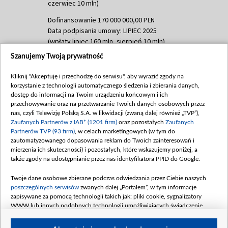
czerwiec 10 mln)
Dofinansowanie 170 000 000,00 PLN
Data podpisania umowy: LIPIEC 2025
(wpłaty lipiec 160 mln, sierpień 10 mln)
Szanujemy Twoją prywatność
Dofinansowanie 60 000 000,00 PLN
Data podpisania umowy: SIERPIEŃ 2025
Kliknij "Akceptuję i przechodzę do serwisu", aby wyrazić zgody na
(wpłata wrzesień 60 mln)
korzystanie z technologii automatycznego śledzenia i zbierania danych,
Dofinansowanie 635 783 051,21 PLN
dostęp do informacji na Twoim urządzeniu końcowym i ich
przechowywanie oraz na przetwarzanie Twoich danych osobowych przez
Data podpisania umowy: WRZESIEŃ 2025
nas, czyli Telewizję Polską S.A. w likwidacji (zwaną dalej również „TVP”),
(wpłata wrzesień 100 mln, październik 350
Zaufanych Partnerów z IAB* (1201 firm)
oraz pozostałych
Zaufanych
mln, listopad 265 mln)
Partnerów TVP (93 firm)
, w celach marketingowych (w tym do
zautomatyzowanego dopasowania reklam do Twoich zainteresowań i
Dofinansowanie 48 862 000,00 PLN
mierzenia ich skuteczności) i pozostałych, które wskazujemy poniżej, a
Data podpisania umowy: GRUDZIEŃ 2025
także zgody na udostępnianie przez nas identyfikatora PPID do Google.
(wpłata grudzień 60,548 mln)
Twoje dane osobowe zbierane podczas odwiedzania przez Ciebie naszych
Dofinansowanie 900 000 000,00 PLN
poszczególnych serwisów
zwanych dalej „Portalem”, w tym informacje
Data podpisania umowy: LUTY 2026 (wpłata
zapisywane za pomocą technologii takich jak: pliki cookie, sygnalizatory
26 lutego 80 mln, 4 marca 370 mln,
8
WWW lub innych podobnych technologii umożliwiających świadczenie
kwiecień 180 mln, 7 maja 180 mln, 8
dopasowanych i bezpiecznych usług, personalizację treści oraz reklam,
udostępnianie funkcji mediów społecznościowych oraz analizowanie ruchu
czerwca 90 mln)