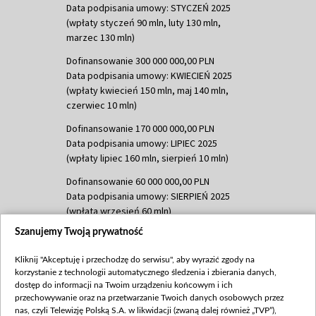
Data podpisania umowy: STYCZEŃ 2025
(wpłaty styczeń 90 mln, luty 130 mln,
marzec 130 mln)
Dofinansowanie 300 000 000,00 PLN
Data podpisania umowy: KWIECIEŃ 2025
(wpłaty kwiecień 150 mln, maj 140 mln,
czerwiec 10 mln)
Dofinansowanie 170 000 000,00 PLN
Data podpisania umowy: LIPIEC 2025
(wpłaty lipiec 160 mln, sierpień 10 mln)
Dofinansowanie 60 000 000,00 PLN
Data podpisania umowy: SIERPIEŃ 2025
(wpłata wrzesień 60 mln)
Szanujemy Twoją prywatność
Dofinansowanie 635 783 051,21 PLN
Data podpisania umowy: WRZESIEŃ 2025
Kliknij "Akceptuję i przechodzę do serwisu", aby wyrazić zgody na
(wpłata wrzesień 100 mln, październik 350
korzystanie z technologii automatycznego śledzenia i zbierania danych,
mln, listopad 265 mln)
dostęp do informacji na Twoim urządzeniu końcowym i ich
przechowywanie oraz na przetwarzanie Twoich danych osobowych przez
Dofinansowanie 48 862 000,00 PLN
nas, czyli Telewizję Polską S.A. w likwidacji (zwaną dalej również „TVP”),