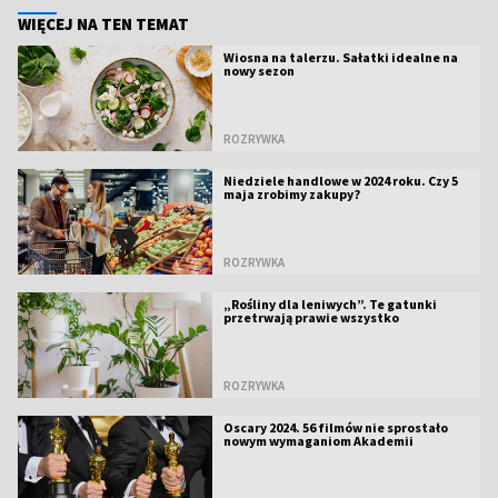
WIĘCEJ NA TEN TEMAT
Wiosna na talerzu. Sałatki idealne na
nowy sezon
ROZRYWKA
Niedziele handlowe w 2024 roku. Czy 5
maja zrobimy zakupy?
ROZRYWKA
„Rośliny dla leniwych”. Te gatunki
przetrwają prawie wszystko
ROZRYWKA
Oscary 2024. 56 filmów nie sprostało
nowym wymaganiom Akademii