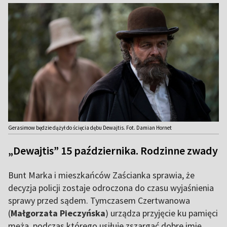
Gerasimow będzie dążył do ścięcia dębu Dewajtis. Fot. Damian Hornet
„Dewajtis” 15 października. Rodzinne zwady
Bunt Marka i mieszkańców Zaścianka sprawia, że
decyzja policji zostaje odroczona do czasu wyjaśnienia
sprawy przed sądem. Tymczasem Czertwanowa
(
Małgorzata Pieczyńska
) urządza przyjęcie ku pamięci
męża, podczas którego usiłuje zszargać dobre imię