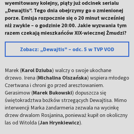
wyemitowany kolejny, piąty już odcinek serialu
„Dewajtis”. Tego dnia obejrzymy go o zmienionej
porze. Emisja rozpocznie się o 20 minut wcześniej
niż zwykle – o godzinie 20:00. Jakie wyzwania tym
razem czekają mieszkańców XIX-wiecznej Żmudzi?
Zobacz: „Dewajtis” – odc. 5 w TVP VOD
Marek (
Karol Dziuba
) walczy o swoje ukochane
drzewo. Irena (
Michalina Olszańska
) wspiera młodego
Czertwana i chroni go przed aresztowaniem.
Gerasimow (
Marek Bukowski
) dopuszcza się
świętokradztwa bożków strzegących Dewajtisa. Mimo
interwencji Marka żandarmeria zezwala na wycinkę
drzew drwalom Rosjanina, ponieważ kupił on okoliczny
las od Witolda (
Jan Hrynkiewicz
).