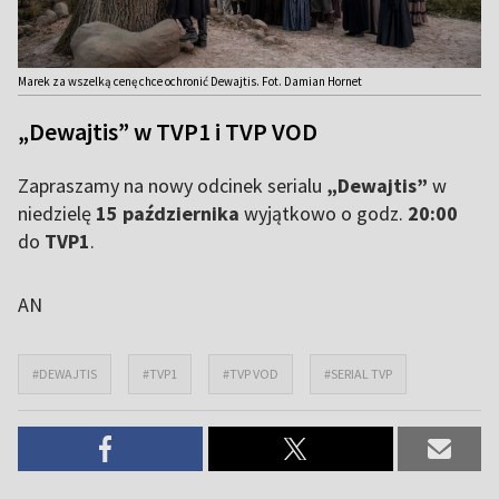
Marek za wszelką cenę chce ochronić Dewajtis. Fot. Damian Hornet
„Dewajtis” w TVP1 i TVP VOD
Zapraszamy na nowy odcinek serialu
„Dewajtis”
w
niedzielę
15 października
wyjątkowo o godz.
20:00
do
TVP1
.
AN
#DEWAJTIS
#TVP1
#TVP VOD
#SERIAL TVP