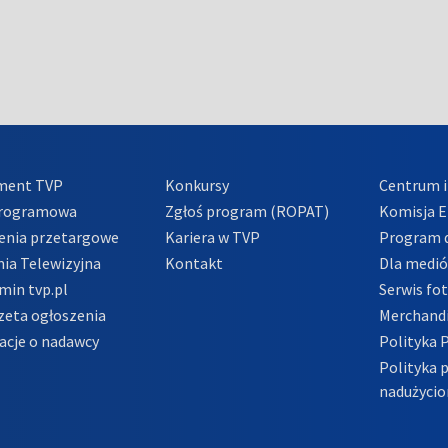
ment TVP
Konkursy
Centrum i
Programowa
Zgłoś program (ROPAT)
Komisja E
enia przetargowe
Kariera w TVP
Program d
ia Telewizyjna
Kontakt
Dla medi
min tvp.pl
Serwis fo
zeta ogłoszenia
Merchandi
acje o nadawcy
Polityka 
Polityka 
nadużycio