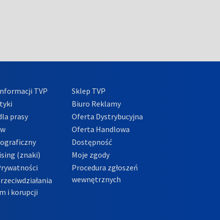
nformacji TVP
Sklep TVP
tyki
Biuro Reklamy
la prasy
Oferta Dystrybucyjna
ów
Oferta Handlowa
tograficzny
Dostępność
sing (znaki)
Moje zgody
Prywatności
Procedura zgłoszeń
wewnętrznych
przeciwdziałania
m i korupcji