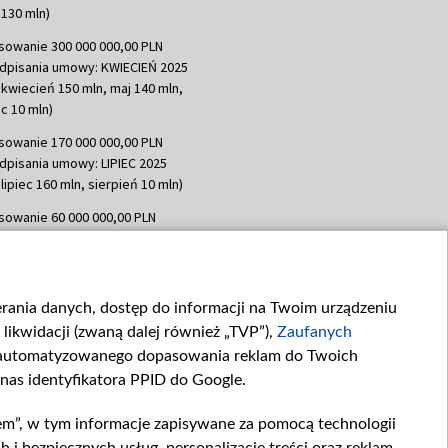
130 mln)
sowanie 300 000 000,00 PLN
dpisania umowy: KWIECIEŃ 2025
 kwiecień 150 mln, maj 140 mln,
c 10 mln)
sowanie 170 000 000,00 PLN
dpisania umowy: LIPIEC 2025
lipiec 160 mln, sierpień 10 mln)
sowanie 60 000 000,00 PLN
dpisania umowy: SIERPIEŃ 2025
 wrzesień 60 mln)
sowanie 635 783 051,21 PLN
ierania danych, dostęp do informacji na Twoim urządzeniu
dpisania umowy: WRZESIEŃ 2025
likwidacji (zwaną dalej również „TVP”),
Zaufanych
 wrzesień 100 mln, październik 350
topad 265 mln)
zautomatyzowanego dopasowania reklam do Twoich
 nas identyfikatora PPID do Google.
sowanie 48 862 000,00 PLN
dpisania umowy: GRUDZIEŃ 2025
em”, w tym informacje zapisywane za pomocą technologii
 grudzień 60,548 mln)