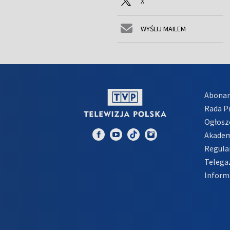
X
WYŚLIJ MAILEM
Abona
Rada 
Ogłosz
Akadem
Regula
Telega
Inform