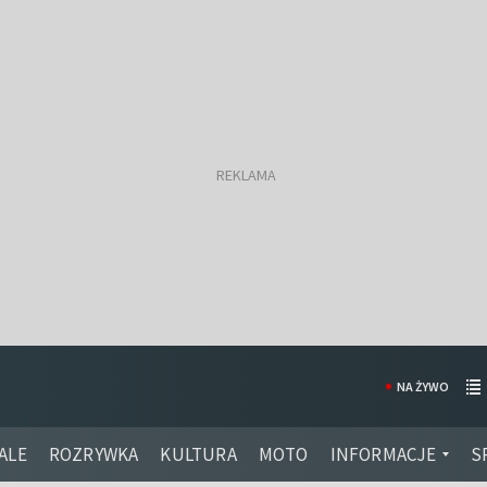
NA ŻYWO
ALE
ROZRYWKA
KULTURA
MOTO
INFORMACJE
S