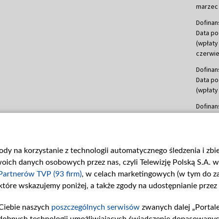
marzec 
Dofinan
Data po
(wpłaty
czerwie
Dofinan
Data po
(wpłaty 
Dofinan
Data po
(wpłata
Dofinan
gody na korzystanie z technologii automatycznego śledzenia i zb
Data po
ch danych osobowych przez nas, czyli Telewizję Polską S.A. w 
(wpłata
mln, lis
Partnerów TVP (93 firm)
, w celach marketingowych (w tym do 
 które wskazujemy poniżej, a także zgody na udostępnianie przez
Dofinan
Data po
Ciebie naszych
poszczególnych serwisów
zwanych dalej „Portal
(wpłata