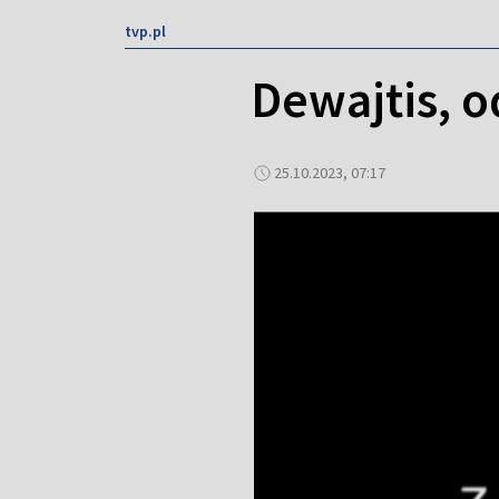
tvp.pl
Dewajtis, o
25.10.2023, 07:17