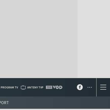
...
PROGRAM TV
ANTENY TVP
PORT