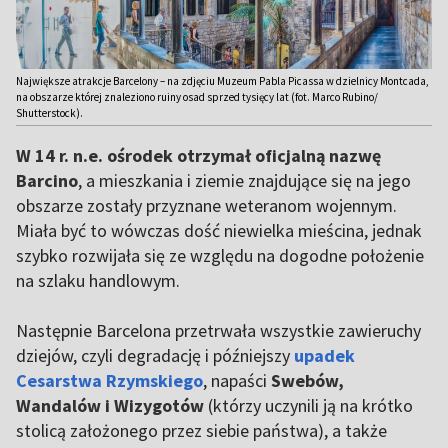
Największe atrakcje Barcelony – na zdjęciu Muzeum Pabla Picassa w dzielnicy Montcada,
na obszarze której znaleziono ruiny osad sprzed tysięcy lat (fot. Marco Rubino/
Shutterstock).
W 14 r. n.e. ośrodek otrzymał oficjalną nazwę
Barcino
, a mieszkania i ziemie znajdujące się na jego
obszarze zostały przyznane weteranom wojennym.
Miała być to wówczas dość niewielka mieścina, jednak
szybko rozwijała się ze względu na dogodne położenie
na szlaku handlowym.
Następnie Barcelona przetrwała wszystkie zawieruchy
dziejów, czyli degradację i późniejszy
upadek
Cesarstwa Rzymskiego
, napaści
Swebów,
Wandalów i Wizygotów
(którzy uczynili ją na krótko
stolicą założonego przez siebie państwa), a także