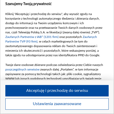
Szanujemy Twoją prywatność
Kliknij "Akceptuję i przechodzę do serwisu", aby wyrazić zgody na
korzystanie z technologii automatycznego śledzenia i zbierania danych,
dostęp do informacji na Twoim urządzeniu końcowym i ich
Dofinansowanie ustawowych zadań Telewizji Polskiej S.A. w likwidacji,
przechowywanie oraz na przetwarzanie Twoich danych osobowych przez
związanych z realizacją misji publicznej określonej w art. 21 ust. 1
nas, czyli Telewizję Polską S.A. w likwidacji (zwaną dalej również „TVP”),
ustawy z dnia 29 grudnia 1992 r. o radiofonii i telewizji (Dz. U. z 2022 r.
Zaufanych Partnerów z IAB* (1201 firm)
oraz pozostałych
Zaufanych
poz. 1722 oraz z 2024 r. poz. 96) poprzez udzielenie dotacji celowej, o
Partnerów TVP (93 firm)
, w celach marketingowych (w tym do
której mowa w art. 31 ust. 2 ustawy z dnia 29 grudnia 1992 r. o
zautomatyzowanego dopasowania reklam do Twoich zainteresowań i
mierzenia ich skuteczności) i pozostałych, które wskazujemy poniżej, a
radiofonii i telewizji (Dz. U. z 2022 r. poz. 1722 oraz z 2024 r. poz. 96)
także zgody na udostępnianie przez nas identyfikatora PPID do Google.
Twoje dane osobowe zbierane podczas odwiedzania przez Ciebie naszych
poszczególnych serwisów
zwanych dalej „Portalem”, w tym informacje
zapisywane za pomocą technologii takich jak: pliki cookie, sygnalizatory
WWW lub innych podobnych technologii umożliwiających świadczenie
dopasowanych i bezpiecznych usług, personalizację treści oraz reklam,
udostępnianie funkcji mediów społecznościowych oraz analizowanie ruchu
Akceptuję i przechodzę do serwisu
Dofinansowanie 170 151 199,48 PLN
w Internecie.
Data podpisania umowy: LUTY 2024
Twoje dane osobowe zbierane podczas odwiedzania przez Ciebie
Ustawienia zaawansowane
Dofinansowanie 391 856 491,84 PLN
poszczególnych serwisów
na Portalu, takie jak adresy IP, identyfikatory
Data podpisania umowy: KWIECIEŃ 2024
Twoich urządzeń końcowych i identyfikatory plików cookie, informacje o