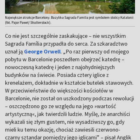
Największe atrakcje Barcelony. Bazylika Sagrada Familia jest symbolem stolicy Katalonii
(fot. Pajor Pawel/ Shutterstock).
Co nie jest szczególnie zaskakujące – nie wszystkim
Sagrada Família przypadła do serca. Za szkaradztwo
uznał ją
George Orwell
. „Po raz pierwszy od mojego
pobytu w Barcelonie poszedłem obejrzeć katedrę –
nowoczesną katedrę i jeden z najohydniejszych
budynków na świecie. Posiada cztery iglice z
krenelażem, dokładnie w kształcie butelek stawowych.
W przeciwieństwie do większości kościołów w
Barcelonie, nie został on uszkodzony podczas rewolucji
– oszczędzono go ze względu na jego »wartość
artystyczną«, jak twierdzili ludzie. Myślę, że anarchiści
wykazali się złym gustem, nie wysadziwszy go, gdy
mieli ku temu okazję, chociaż zawiesili czerwono-
czarny sztandar pomiędzy jego iglicami” – pisał Anglik