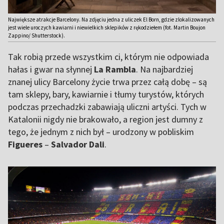
Największe atrakcje Barcelony. Na zdjęciu jedna z uliczek El Born, gdzie zlokalizowanych
jest wiele uroczych kawiarni i niewielkich sklepików z rękodziełem (fot. Martin Boujon
Zappino/ Shutterstock).
Tak robią przede wszystkim ci, którym nie odpowiada
hałas i gwar na słynnej
La Rambla
. Na najbardziej
znanej ulicy Barcelony życie trwa przez całą dobę – są
tam sklepy, bary, kawiarnie i tłumy turystów, których
podczas przechadzki zabawiają uliczni artyści. Tych w
Katalonii nigdy nie brakowało, a region jest dumny z
tego, że jednym z nich był – urodzony w pobliskim
Figueres
–
Salvador Dali
.