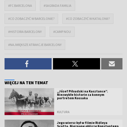
#FC BARCELONA
#SAGRADA FAMILIA
#CO ZOBACZYĆ W BARCELONIE?
#CO ZOBACZYĆ W KATALONII?
#HISTORIA BARCELONY
#CAMP NOU
#NAJWIĘKSZE ATRAKCJE BARCELONY
WIĘCEJ NA TEN TEMAT
„Józef Piłsudski na Kasztance”.
Niezwykłe historie za konnym
portretem Kossaka
KULTURA
Jego wiersz był w filmie Ridleya
Scotta. Nieznane oblicze Konstantego