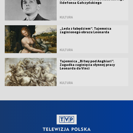
Ildefonsa Gałczyńskiego
KULTURA
„Leda z łabędziem”. Tajemnica
zaginionego obrazu Leonarda
KULTURA
Tajemnica „Bitwy pod Anghiari”.
Zagadka zaginięcia słynnej pracy
Leonarda da Vinci
KULTURA