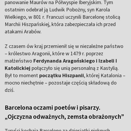
panowanie Maurów na Półwyspie Iberyjskim. Tym
ostatnim odebrał ją Ludwik Pobożny, syn Karola
Wielkiego, w 801 r. Francuzi uczynili Barcelonę stolicą
Marchii Hiszpańskiej, która zabezpieczała ich przed
atakami Arabów.
Z czasem ów kraj przemienił się w niezależne państwo
– królestwo Aragonii, które w 1479 r. poprzez
małżeństwo
Ferdynanda Aragońskiego i Izabeli I
Katolickiej
połączyło się unią personalną z Kastylią.
Był to moment
początku Hiszpanii
, której Katalonia –
mocno niechętnie – pozostaje częścią składową do
dziś.
Barcelona oczami poetów i pisarzy.
„Ojczyzna odważnych, zemsta obrażonych”
Turyści kochają Barcelonę za dziesiątki pięknych