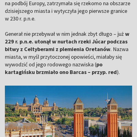
na podbój Europy, zatrzymała się rzekomo na obszarze
dzisiejszego miasta i wytyczyła jego pierwsze granice
w 230 r. p.n.e.
Generał nie przebywał w nim jednak zbyt długo – już
w
229 r. p.n.e. utonął w nurtach rzeki Júcar podczas
bitwy z Celtyberami z plemienia Oretanów
. Nazwa
miasta, w myśl przytoczonej opowieści, miałaby się
wywodzić od jego rodowego nazwiska (
po
kartagińsku brzmiało ono Barcas – przyp. red
).