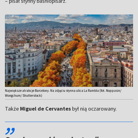
– pisał słynny baśniopisarz.
Największe atrakcje Barcelony. Na zdjęciu słynna ulica La Rambla (fot. Noppasin/
Wongchum/ Shutterstock)
Także
Miguel de Cervantes
był nią oczarowany.
,,