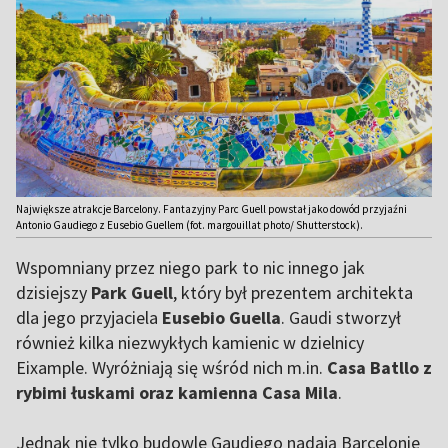
Największe atrakcje Barcelony. Fantazyjny Parc Guell powstał jako dowód przyjaźni
Antonio Gaudiego z Eusebio Guellem (fot. margouillat photo/ Shutterstock).
Wspomniany przez niego park to nic innego jak
dzisiejszy
Park Guell
, który był prezentem architekta
dla jego przyjaciela
Eusebio Guella
. Gaudi stworzył
również kilka niezwykłych kamienic w dzielnicy
Eixample. Wyróżniają się wśród nich m.in.
Casa Batllo z
rybimi łuskami oraz kamienna Casa Mila
.
Jednak nie tylko budowle Gaudiego nadają Barcelonie