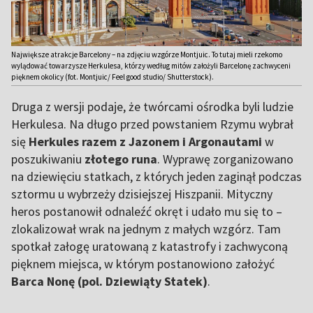
Największe atrakcje Barcelony – na zdjęciu wzgórze Montjuic. To tutaj mieli rzekomo
wylądować towarzysze Herkulesa, którzy według mitów założyli Barcelonę zachwyceni
pięknem okolicy (fot. Montjuic/ Feel good studio/ Shutterstock).
Druga z wersji podaje, że twórcami ośrodka byli ludzie
Herkulesa. Na długo przed powstaniem Rzymu wybrał
się
Herkules razem z Jazonem i Argonautami
w
poszukiwaniu
złotego runa
. Wyprawę zorganizowano
na dziewięciu statkach, z których jeden zaginął podczas
sztormu u wybrzeży dzisiejszej Hiszpanii. Mityczny
heros postanowił odnaleźć okręt i udało mu się to –
zlokalizował wrak na jednym z małych wzgórz. Tam
spotkał załogę uratowaną z katastrofy i zachwyconą
pięknem miejsca, w którym postanowiono założyć
Barca Nonę (pol. Dziewiąty Statek)
.