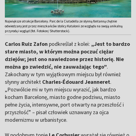
Największe atrakcje Barcelony. Parc de la Ciutadella ze słynną fontanną chętnie
odwiedzany jest przez mieszkańców stolicy Katalonii ze względu na swoją unikalną
przyrodę i wygląd (fot. Fotokon/ Shutterstock).
Carlos Ruiz Zafon
podkreślał z kolei:
„Jest to bardzo
stare miasto, w którym można poczuć ciężar
dziejów; jest ono nawiedzone przez historię. Nie
można go zwiedzić, nie zauważając tego”
.
Zakochany w tym wyjątkowym miejscu był również
słynny architekt
Charles-Édouard Jeanneret
.
„Pozwólcie mi w tym miejscu wyrazić, jak bardzo
kocham Barcelonę, miasto godne podziwu, miasto
pełne życia, intensywne, port otwarty na przeszłość i
przyszłość” – pisał człowiek uznawany za ojca
modernizmu w urbanistyce.
W podobnym tonie
Le Corbusier
wyrażał się również o