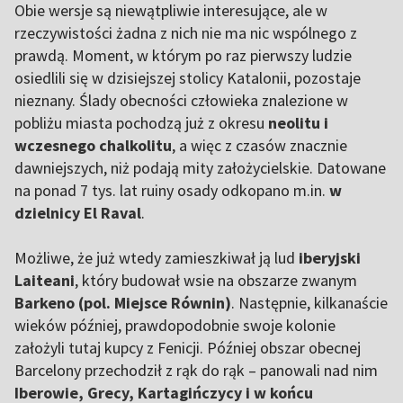
Obie wersje są niewątpliwie interesujące, ale w
rzeczywistości żadna z nich nie ma nic wspólnego z
prawdą. Moment, w którym po raz pierwszy ludzie
osiedlili się w dzisiejszej stolicy Katalonii, pozostaje
nieznany. Ślady obecności człowieka znalezione w
pobliżu miasta pochodzą już z okresu
neolitu i
wczesnego chalkolitu
, a więc z czasów znacznie
dawniejszych, niż podają mity założycielskie. Datowane
na ponad 7 tys. lat ruiny osady odkopano m.in.
w
dzielnicy El Raval
.
Możliwe, że już wtedy zamieszkiwał ją lud
iberyjski
Laiteani
, który budował wsie na obszarze zwanym
Barkeno (pol. Miejsce Równin)
. Następnie, kilkanaście
wieków później, prawdopodobnie swoje kolonie
założyli tutaj kupcy z Fenicji. Później obszar obecnej
Barcelony przechodził z rąk do rąk – panowali nad nim
Iberowie, Grecy, Kartagińczycy i w końcu