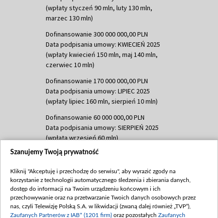
(wpłaty styczeń 90 mln, luty 130 mln,
marzec 130 mln)
Dofinansowanie 300 000 000,00 PLN
Data podpisania umowy: KWIECIEŃ 2025
(wpłaty kwiecień 150 mln, maj 140 mln,
czerwiec 10 mln)
Dofinansowanie 170 000 000,00 PLN
Data podpisania umowy: LIPIEC 2025
(wpłaty lipiec 160 mln, sierpień 10 mln)
Dofinansowanie 60 000 000,00 PLN
Data podpisania umowy: SIERPIEŃ 2025
(wpłata wrzesień 60 mln)
Szanujemy Twoją prywatność
Dofinansowanie 635 783 051,21 PLN
Data podpisania umowy: WRZESIEŃ 2025
Kliknij "Akceptuję i przechodzę do serwisu", aby wyrazić zgody na
(wpłata wrzesień 100 mln, październik 350
korzystanie z technologii automatycznego śledzenia i zbierania danych,
mln, listopad 265 mln)
dostęp do informacji na Twoim urządzeniu końcowym i ich
przechowywanie oraz na przetwarzanie Twoich danych osobowych przez
Dofinansowanie 48 862 000,00 PLN
nas, czyli Telewizję Polską S.A. w likwidacji (zwaną dalej również „TVP”),
Data podpisania umowy: GRUDZIEŃ 2025
Zaufanych Partnerów z IAB* (1201 firm)
oraz pozostałych
Zaufanych