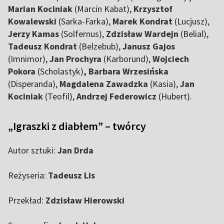
Marian Kociniak
(Marcin Kabat),
Krzysztof
Kowalewski
(Sarka-Farka),
Marek Kondrat
(Lucjusz),
Jerzy Kamas
(Solfernus),
Zdzisław Wardejn
(Belial),
Tadeusz Kondrat
(Belzebub),
Janusz Gajos
(Imnimor),
Jan Prochyra
(Karborund),
Wojciech
Pokora
(Scholastyk)
, Barbara Wrzesińska
(Disperanda),
Magdalena Zawadzka
(Kasia),
Jan
Kociniak
(Teofil),
Andrzej Federowicz
(Hubert).
„Igraszki z diabłem” – twórcy
Autor sztuki:
Jan Drda
Reżyseria:
Tadeusz Lis
Przekład:
Zdzisław Hierowski