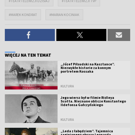
#TEATR TELEWIZJI DZISIAJ
#TEATR TELEWIZJI TVP
#MAREK KONDRAT
#MARIAN KOCINIAK
WIĘCEJ NA TEN TEMAT
„Józef Piłsudski na Kasztance”.
Niezwykłe historie za konnym
portretem Kossaka
KULTURA
Jego wiersz był w filmie Ridleya
Scotta. Nieznane oblicze Konstantego
Ildefonsa Gałczyńskiego
KULTURA
„Leda z łabędziem”. Tajemnica
zaginionego obrazu Leonarda