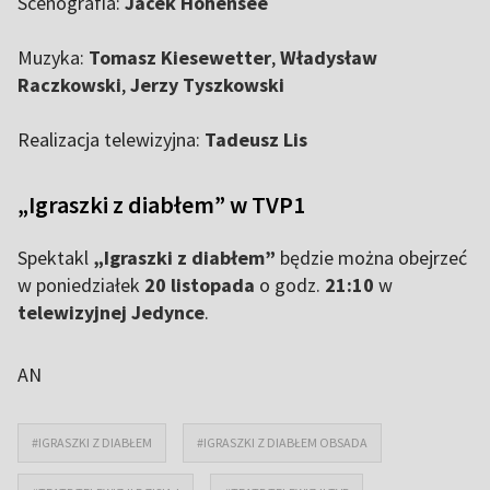
Scenografia:
Jacek Hohensee
Muzyka:
Tomasz Kiesewetter
,
Władysław
Raczkowski
,
Jerzy Tyszkowski
Realizacja telewizyjna:
Tadeusz Lis
„Igraszki z diabłem” w TVP1
Spektakl
„Igraszki z diabłem”
będzie można obejrzeć
w poniedziałek
20 listopada
o godz.
21:10
w
telewizyjnej Jedynce
.
AN
#IGRASZKI Z DIABŁEM
#IGRASZKI Z DIABŁEM OBSADA