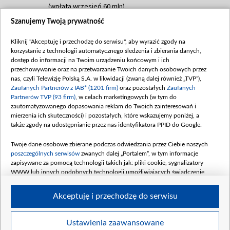
(wpłata wrzesień 60 mln)
Szanujemy Twoją prywatność
Dofinansowanie 635 783 051,21 PLN
Data podpisania umowy: WRZESIEŃ 2025
Kliknij "Akceptuję i przechodzę do serwisu", aby wyrazić zgody na
(wpłata wrzesień 100 mln, październik 350
korzystanie z technologii automatycznego śledzenia i zbierania danych,
mln, listopad 265 mln)
dostęp do informacji na Twoim urządzeniu końcowym i ich
przechowywanie oraz na przetwarzanie Twoich danych osobowych przez
Dofinansowanie 48 862 000,00 PLN
nas, czyli Telewizję Polską S.A. w likwidacji (zwaną dalej również „TVP”),
Data podpisania umowy: GRUDZIEŃ 2025
Zaufanych Partnerów z IAB* (1201 firm)
oraz pozostałych
Zaufanych
(wpłata grudzień 60,548 mln)
Partnerów TVP (93 firm)
, w celach marketingowych (w tym do
zautomatyzowanego dopasowania reklam do Twoich zainteresowań i
Dofinansowanie 900 000 000,00 PLN
mierzenia ich skuteczności) i pozostałych, które wskazujemy poniżej, a
Data podpisania umowy: LUTY 2026 (wpłata
także zgody na udostępnianie przez nas identyfikatora PPID do Google.
26 lutego 80 mln, 4 marca 370 mln,
8
kwiecień 180 mln, 7 maja 180 mln, 8
Twoje dane osobowe zbierane podczas odwiedzania przez Ciebie naszych
czerwca 90 mln)
poszczególnych serwisów
zwanych dalej „Portalem”, w tym informacje
zapisywane za pomocą technologii takich jak: pliki cookie, sygnalizatory
Dofinansowanie 250 000 000,00 PLN
WWW lub innych podobnych technologii umożliwiających świadczenie
Data podpisania umowy LIPIEC 2026 (wpłata
dopasowanych i bezpiecznych usług, personalizację treści oraz reklam,
udostępnianie funkcji mediów społecznościowych oraz analizowanie ruchu
4 sierpnia 250 mln
Akceptuję i przechodzę do serwisu
w Internecie.
Twoje dane osobowe zbierane podczas odwiedzania przez Ciebie
Ustawienia zaawansowane
poszczególnych serwisów
na Portalu, takie jak adresy IP, identyfikatory