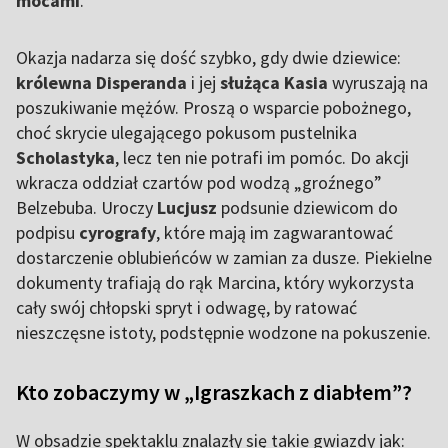
mocami
.
Okazja nadarza się dość szybko, gdy dwie dziewice:
królewna Disperanda
i jej
służąca
Kasia
wyruszają na
poszukiwanie mężów. Proszą o wsparcie pobożnego,
choć skrycie ulegającego pokusom pustelnika
Scholastyka
, lecz ten nie potrafi im pomóc. Do akcji
wkracza oddział czartów pod wodzą „groźnego”
Belzebuba. Uroczy
Lucjusz
podsunie dziewicom do
podpisu
cyrografy
, które mają im zagwarantować
dostarczenie oblubieńców w zamian za dusze. Piekielne
dokumenty trafiają do rąk Marcina, który wykorzysta
cały swój chłopski spryt i odwagę, by ratować
nieszczęsne istoty, podstępnie wodzone na pokuszenie.
Kto zobaczymy w „Igraszkach z diabłem”?
W obsadzie spektaklu znalazły się takie gwiazdy jak: