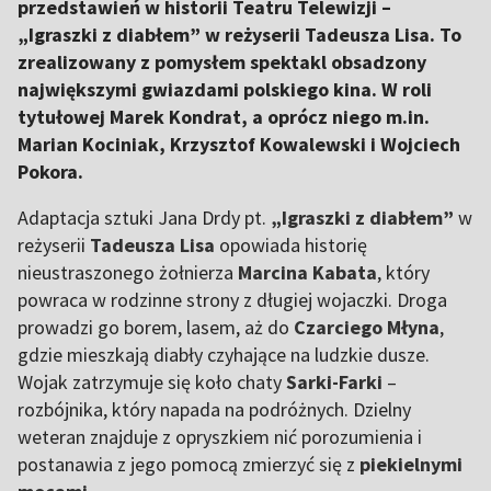
przedstawień w historii Teatru Telewizji –
„Igraszki z diabłem” w reżyserii Tadeusza Lisa. To
zrealizowany z pomysłem spektakl obsadzony
największymi gwiazdami polskiego kina. W roli
tytułowej Marek Kondrat, a oprócz niego m.in.
Marian Kociniak, Krzysztof Kowalewski i Wojciech
Pokora.
Adaptacja sztuki Jana Drdy pt.
„Igraszki z diabłem”
w
reżyserii
Tadeusza Lisa
opowiada historię
nieustraszonego żołnierza
Marcina Kabata
, który
powraca w rodzinne strony z długiej wojaczki. Droga
prowadzi go borem, lasem, aż do
Czarciego Młyna
,
gdzie mieszkają diabły czyhające na ludzkie dusze.
Wojak zatrzymuje się koło chaty
Sarki-Farki
–
rozbójnika, który napada na podróżnych. Dzielny
weteran znajduje z opryszkiem nić porozumienia i
postanawia z jego pomocą zmierzyć się z
piekielnymi