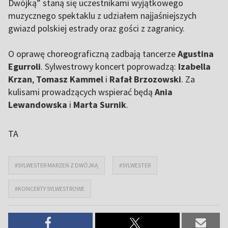
Dwójką” staną się uczestnikami wyjątkowego
muzycznego spektaklu z udziałem najjaśniejszych
gwiazd polskiej estrady oraz gości z zagranicy.
O oprawę choreograficzną zadbają tancerze
Agustina
Egurroli
. Sylwestrowy koncert poprowadzą:
Izabella
Krzan
,
Tomasz Kammel
i
Rafał Brzozowski
. Za
kulisami prowadzących wspierać będą
Ania
Lewandowska
i
Marta Surnik
.
TA
#SYLWESTER MARZEŃ Z DWÓJKĄ
#SYLWESTER
#KONCERTY SYLWESTROWE