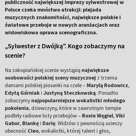
publiczność największej imprezy sylwestrowej w
Polsce czeka mnóstwo atrakcji: plejada
muzycznych znakomitości, największe polskie i
światowe przeboje w nowych aranżacjach oraz
widowiskowa oprawa scenograficzna.
„Sylwester z Dwójką”. Kogo zobaczymy na
scenie?
Na zakopiańskiej scenie wystąpią
największe
osobowości polskiej sceny muzycznej
z trzema
damami polskiej piosenki na czele –
Marylą Rodowicz
,
Edytą Górniak
i
Justyną Steczkowską
. Ponadto
zobaczymy
najpopularniejsze wokalistki młodego
pokolenia
, dziewczyny, które w zawrotnym tempie
podbiły radiowe listy przebojów –
Roxie Węgiel
,
Viki
Gabor
,
Blankę
i
Darię
. Widzów z pewnością ucieszy
obecność
Cleo
, wokalistki, której talent i głos,