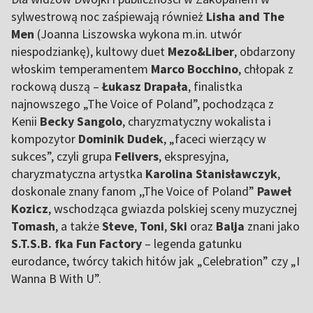
sylwestrową noc zaśpiewają również
Lisha and The
Men
(Joanna Liszowska wykona m.in. utwór
niespodziankę), kultowy duet
Mezo&Liber
, obdarzony
włoskim temperamentem
Marco Bocchino
, chłopak z
rockową duszą –
Łukasz Drapała
, finalistka
najnowszego „The Voice of Poland”, pochodząca z
Kenii
Becky Sangolo
, charyzmatyczny wokalista i
kompozytor
Dominik Dudek
, „faceci wierzący w
sukces”, czyli grupa
Felivers
, ekspresyjna,
charyzmatyczna artystka
Karolina Stanisławczyk
,
doskonale znany fanom ,,The Voice of Poland”
Paweł
Kozicz
, wschodząca gwiazda polskiej sceny muzycznej
Tomash
, a także
Steve
,
Toni
,
Ski
oraz
Balja
znani jako
S.T.S.B. fka Fun Factory
– legenda gatunku
eurodance, twórcy takich hitów jak „Celebration” czy „I
Wanna B With U”.