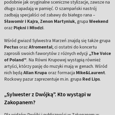
podobnie jak oryginalne sceniczne stylizacje, zawsze na
długo zapadają w pamięć. O szampański nastrój
zadbają specjaliści od zabawy do białego rana –
Sławomir
i Kajra
,
Zenon Martyniuk
, grupa
Weekend
oraz
Piękni i Młodzi
.
Wśród gwiazd Sylwestra Marzeń znajdą się także grupa
Pectus
oraz
Afromental
; ci ostatni do koncertu
zaprosili swoich faworytów z różnych edycji
„The Voice
of Poland”
. Na Równi Krupowej wystąpią również
artyści, którzy pasję do muzyki mają w genach. Wśród
nich będą
Allan Krupa
oraz formacja
Mike&Laurent
.
Rockowy pazur zaprezentuje m.in. grupa
Red Lips
.
„Sylwester z Dwójką”. Kto wystąpi w
Zakopanem?
Dla widzów Dwójki i publiczności w Zakopanem w