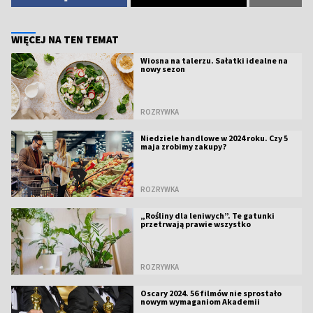
WIĘCEJ NA TEN TEMAT
Wiosna na talerzu. Sałatki idealne na
nowy sezon
ROZRYWKA
Niedziele handlowe w 2024 roku. Czy 5
maja zrobimy zakupy?
ROZRYWKA
„Rośliny dla leniwych”. Te gatunki
przetrwają prawie wszystko
ROZRYWKA
Oscary 2024. 56 filmów nie sprostało
nowym wymaganiom Akademii