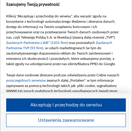
Szanujemy Twoją prywatność
Kliknij "Akceptuję i przechodzę do serwisu", aby wyrazić zgody na
korzystanie z technologii automatycznego śledzenia i zbierania danych,
dostęp do informacji na Twoim urządzeniu końcowym i ich
Na nagraniach oficjalnego spotu „Sylwestra z Dwójką” nie mogło zabraknąć
przechowywanie oraz na przetwarzanie Twoich danych osobowych przez
Tomasza Kammela, Izabelli Krzan oraz Rafała Brzozowskiego. Fot. Waldemar
nas, czyli Telewizję Polską S.A. w likwidacji (zwaną dalej również „TVP”),
Kompała/TVP
Zaufanych Partnerów z IAB* (1201 firm)
oraz pozostałych
Zaufanych
Partnerów TVP (93 firm)
, w celach marketingowych (w tym do
zautomatyzowanego dopasowania reklam do Twoich zainteresowań i
mierzenia ich skuteczności) i pozostałych, które wskazujemy poniżej, a
także zgody na udostępnianie przez nas identyfikatora PPID do Google.
Twoje dane osobowe zbierane podczas odwiedzania przez Ciebie naszych
poszczególnych serwisów
zwanych dalej „Portalem”, w tym informacje
zapisywane za pomocą technologii takich jak: pliki cookie, sygnalizatory
WWW lub innych podobnych technologii umożliwiających świadczenie
dopasowanych i bezpiecznych usług, personalizację treści oraz reklam,
udostępnianie funkcji mediów społecznościowych oraz analizowanie ruchu
Akceptuję i przechodzę do serwisu
w Internecie.
Twoje dane osobowe zbierane podczas odwiedzania przez Ciebie
Ustawienia zaawansowane
Item
poszczególnych serwisów
na Portalu, takie jak adresy IP, identyfikatory
Szczegóły
Twoich urządzeń końcowych i identyfikatory plików cookie, informacje o
1