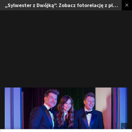
„Sylwester z Dwójką”. Zobacz fotorelację z planu spotu