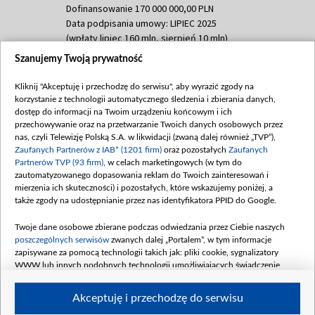
Dofinansowanie 170 000 000,00 PLN
Data podpisania umowy: LIPIEC 2025
(wpłaty lipiec 160 mln, sierpień 10 mln)
Szanujemy Twoją prywatność
Dofinansowanie 60 000 000,00 PLN
Data podpisania umowy: SIERPIEŃ 2025
Kliknij "Akceptuję i przechodzę do serwisu", aby wyrazić zgody na
(wpłata wrzesień 60 mln)
korzystanie z technologii automatycznego śledzenia i zbierania danych,
Dofinansowanie 635 783 051,21 PLN
dostęp do informacji na Twoim urządzeniu końcowym i ich
przechowywanie oraz na przetwarzanie Twoich danych osobowych przez
Data podpisania umowy: WRZESIEŃ 2025
nas, czyli Telewizję Polską S.A. w likwidacji (zwaną dalej również „TVP”),
(wpłata wrzesień 100 mln, październik 350
Zaufanych Partnerów z IAB* (1201 firm)
oraz pozostałych
Zaufanych
mln, listopad 265 mln)
Partnerów TVP (93 firm)
, w celach marketingowych (w tym do
zautomatyzowanego dopasowania reklam do Twoich zainteresowań i
Dofinansowanie 48 862 000,00 PLN
mierzenia ich skuteczności) i pozostałych, które wskazujemy poniżej, a
Data podpisania umowy: GRUDZIEŃ 2025
także zgody na udostępnianie przez nas identyfikatora PPID do Google.
(wpłata grudzień 60,548 mln)
Twoje dane osobowe zbierane podczas odwiedzania przez Ciebie naszych
Dofinansowanie 900 000 000,00 PLN
poszczególnych serwisów
zwanych dalej „Portalem”, w tym informacje
Data podpisania umowy: LUTY 2026 (wpłata
zapisywane za pomocą technologii takich jak: pliki cookie, sygnalizatory
26 lutego 80 mln, 4 marca 370 mln,
8
WWW lub innych podobnych technologii umożliwiających świadczenie
kwiecień 180 mln, 7 maja 180 mln, 8
dopasowanych i bezpiecznych usług, personalizację treści oraz reklam,
udostępnianie funkcji mediów społecznościowych oraz analizowanie ruchu
czerwca 90 mln)
Akceptuję i przechodzę do serwisu
w Internecie.