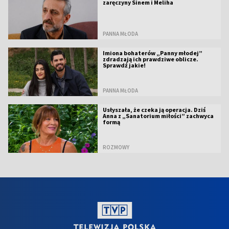
zaręczyny Sinem i Meliha
PANNA MŁODA
Imiona bohaterów „Panny młodej”
zdradzają ich prawdziwe oblicze.
Sprawdź jakie!
PANNA MŁODA
Usłyszała, że czeka ją operacja. Dziś
Anna z „Sanatorium miłości” zachwyca
formą
ROZMOWY