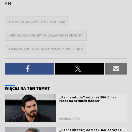
AN
#POGODA NA CZWARTEK 28 GRUDNIA
#PROGNOZA POGODY NA CZWARTEK 28 GRUDNIA
#JAKA BĘDZIE POGODA W CZWARTEK 28 GRUDNIA
WIĘCEJ NA TEN TEMAT
„Panna młoda”, odcinek 164. Cihan
rusza na ratunek Hancer
PANNA MŁODA
„Panna młoda”, odcinek 164. Zerwane