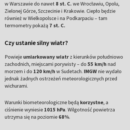
w Warszawie do nawet
8 st. C.
we Wrocławiu, Opolu,
Zielonej Górze, Szczecinie i Krakowie. Ciepło będzie
również w Wielkopolsce i na Podkarpaciu – tam
termometry pokażą
7 st. C.
Czy ustanie silny wiatr?
Powieje
umiarkowany wiatr
z kierunków południowo
zachodnich, miejscami porywisty – do
55 km/h
nad
morzem i do
120 km/h
w Sudetach.
IMGW
nie wydało
jednak żadnych ostrzeżeń meteorologicznych przed
wichurami.
Warunki biometeorologiczne będą
korzystne
, a
ciśnienie wyniesie
1015 hPa
. Wilgotność powietrza
utrzyma się na poziomie
68%
.