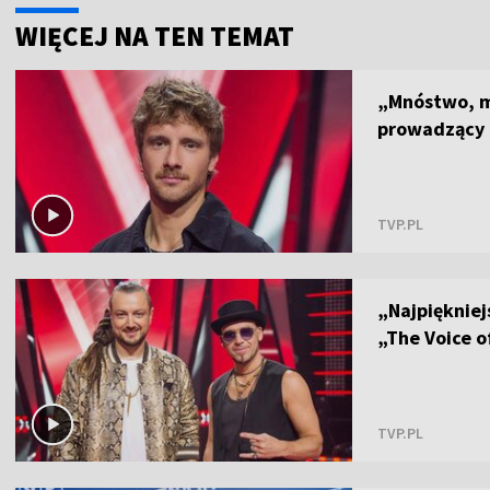
WIĘCEJ NA TEN TEMAT
„Mnóstwo, m
prowadzący 
TVP.PL
„Najpiękniej
„The Voice o
TVP.PL