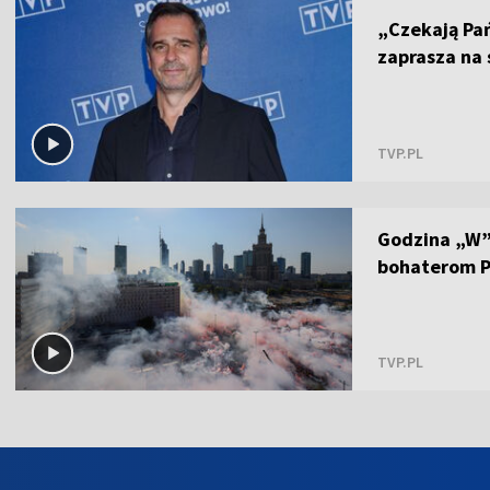
„Czekają Pa
zaprasza na
TVP.PL
Godzina „W”.
bohaterom P
TVP.PL