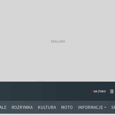
NA ŻYWO
ALE
ROZRYWKA
KULTURA
MOTO
INFORMACJE
S