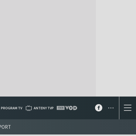
...
PROGRAM TV
ANTENY TVP
PORT