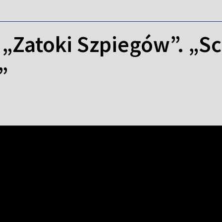
 „Zatoki Szpiegów”. „Sc
”