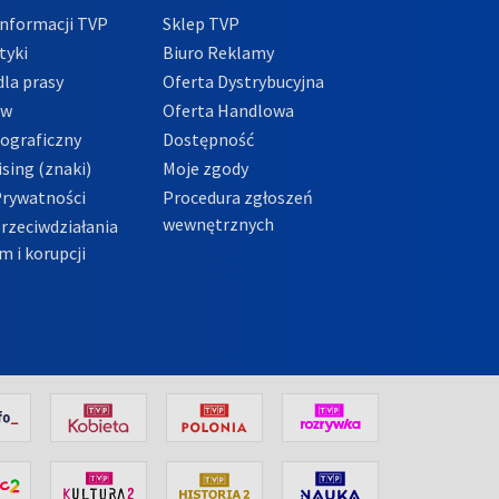
nformacji TVP
Sklep TVP
tyki
Biuro Reklamy
la prasy
Oferta Dystrybucyjna
ów
Oferta Handlowa
tograficzny
Dostępność
sing (znaki)
Moje zgody
Prywatności
Procedura zgłoszeń
wewnętrznych
przeciwdziałania
m i korupcji