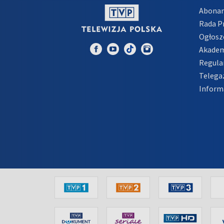
Abona
Rada 
Ogłosz
Akadem
Regula
Telega
Inform