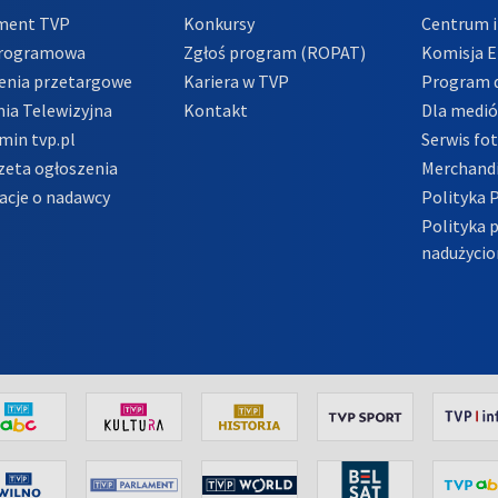
ment TVP
Konkursy
Centrum i
Programowa
Zgłoś program (ROPAT)
Komisja E
enia przetargowe
Kariera w TVP
Program d
ia Telewizyjna
Kontakt
Dla medi
min tvp.pl
Serwis fo
zeta ogłoszenia
Merchandi
acje o nadawcy
Polityka 
Polityka 
nadużycio