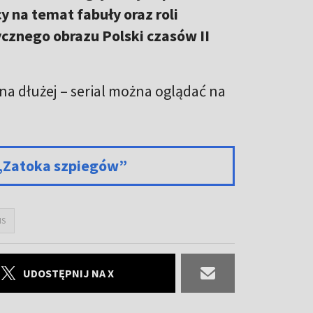
y na temat fabuły oraz roli
ycznego obrazu Polski czasów II
 na dłużej – serial można oglądać na
u „Zatoka szpiegów”
IS
UDOSTĘPNIJ NA X