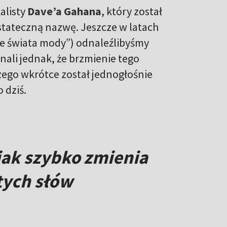
alisty
Dave’a Gahana
, który został
stateczną nazwę. Jeszcze w latach
e świata mody”) odnaleźlibyśmy
ali jednak, że brzmienie tego
ego wkrótce został jednogłośnie
 dziś.
jak szybko zmienia
tych słów