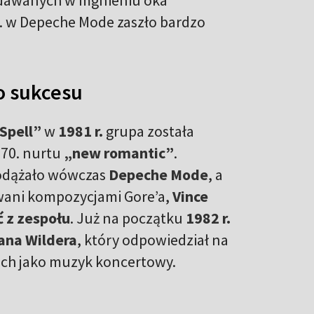
dawanych w mgnieniu oka
 r. w Depeche Mode zaszło bardzo
o sukcesu
Spell”
w
1981 r.
grupa została
 70. nurtu
„new romantic”
.
podążało wówczas
Depeche Mode
, a
owani kompozycjami Gore’a,
Vince
 z zespołu
. Już na początku
1982 r.
ana Wildera
, który odpowiedział na
ich jako muzyk koncertowy.