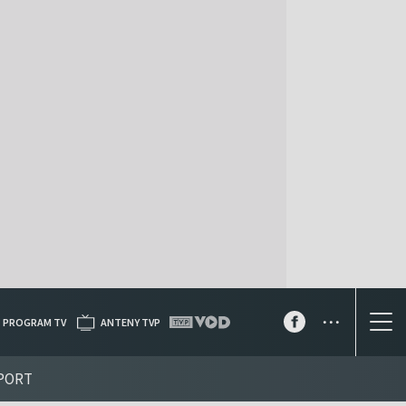
...
PROGRAM TV
ANTENY TVP
PORT