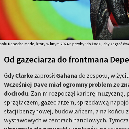
ołu Depeche Mode, który w lutym 2024 r. przybył do Łodzi, aby zagrać dwa
Od gazeciarza do frontmana Dep
Gdy
Clarke
zaprosił
Gahana
do zespołu, w życi
Wcześniej Dave miał ogromny problem ze zna
dochodu
. Zanim rozpoczął karierę muzyczną, 
sprzątaczem, gazeciarzem, sprzedawcą napoj
stacji benzynowej, budowlańcem, a na końcu z
wystawowych w centrach handlowych. Tymczas