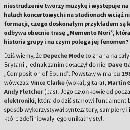
niestrudzenie tworzy muzykę i występuje na
halach koncertowych i na stadionach wciąż n
formacji, czego doskonałym przykładem są ko
odbywa obecnie trasę „Memento Mori”, która 
historia grupy i na czym polega jej fenomen?
Dziś wiemy, że
Depeche Mode
to znana na cały
Brytanii, jednak zanim dołączył do niej
Dave G
„Composition of Sound”. Powstały w marcu
19
wówczas:
Vince Clarke
(wokal, gitara),
Martin 
Andy Fletcher
(bas). Jego członkowie od począ
elektroniki
, która do dziś stanowi fundament b
sposób wykorzystywał syntezatory, samplery i 
które zdefiniowały jego unikalny styl.