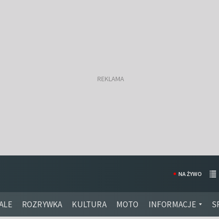
NA ŻYWO
ALE
ROZRYWKA
KULTURA
MOTO
INFORMACJE
S