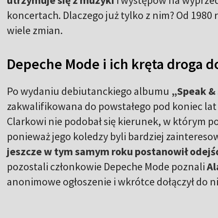
utrzymuje się z muzyki
i występów na wyprze
koncertach. Dlaczego już tylko z nim? Od 1980
wiele zmian.
Depeche Mode i ich kręta droga d
Po wydaniu debiutanckiego albumu
„Speak & 
zakwalifikowana do powstałego pod koniec lat
Clarkowi nie podobał się kierunek, w którym 
ponieważ jego koledzy byli bardziej zainteres
jeszcze w tym samym roku postanowił odejść
pozostali członkowie Depeche Mode poznali
Al
anonimowe ogłoszenie i wkrótce dołączył do n