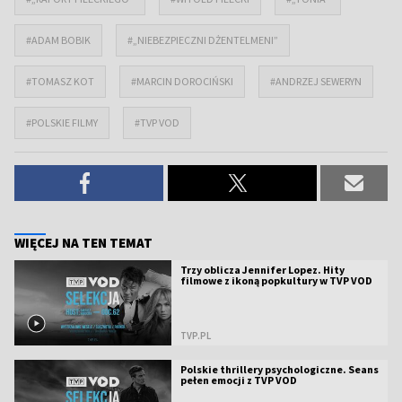
#ADAM BOBIK
#„NIEBEZPIECZNI DŻENTELMENI”
#TOMASZ KOT
#MARCIN DOROCIŃSKI
#ANDRZEJ SEWERYN
#POLSKIE FILMY
#TVP VOD
WIĘCEJ NA TEN TEMAT
Trzy oblicza Jennifer Lopez. Hity
filmowe z ikoną popkultury w TVP VOD
TVP.PL
Polskie thrillery psychologiczne. Seans
pełen emocji z TVP VOD