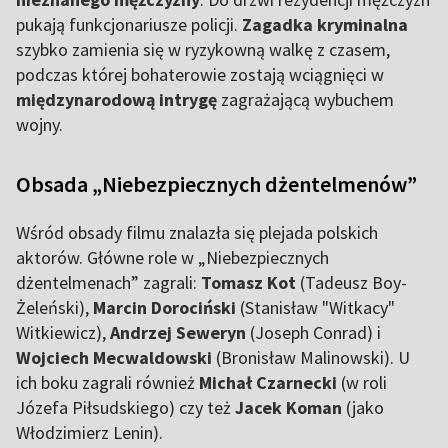
pukają funkcjonariusze policji.
Zagadka kryminalna
szybko zamienia się w ryzykowną walkę z czasem,
podczas której bohaterowie zostają wciągnięci w
międzynarodową intrygę
zagrażającą wybuchem
wojny.
Obsada „Niebezpiecznych dżentelmenów”
Wśród obsady filmu znalazła się plejada polskich
aktorów. Główne role w „Niebezpiecznych
dżentelmenach” zagrali:
Tomasz Kot
(Tadeusz Boy-
Żeleński),
Marcin Dorociński
(Stanisław "Witkacy"
Witkiewicz),
Andrzej Seweryn
(Joseph Conrad) i
Wojciech Mecwaldowski
(Bronisław Malinowski). U
ich boku zagrali również
Michał Czarnecki
(w roli
Józefa Piłsudskiego) czy też
Jacek Koman
(jako
Włodzimierz Lenin).