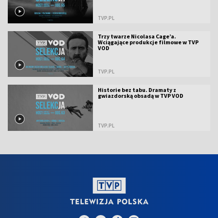
TVP.PL
Trzy twarze Nicolasa Cage’a.
Wciągające produkcje filmowe w TVP
VOD
TVP.PL
Historie bez tabu. Dramaty z
gwiazdorską obsadą w TVP VOD
TVP.PL