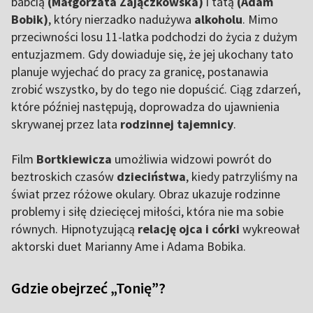
babcią
(Małgorzata Zajączkowska)
i tatą
(Adam
Bobik)
, który nierzadko nadużywa
alkoholu
. Mimo
przeciwności losu 11-latka podchodzi do życia z dużym
entuzjazmem. Gdy dowiaduje się, że jej ukochany tato
planuje wyjechać do pracy za granicę, postanawia
zrobić wszystko, by do tego nie dopuścić. Ciąg zdarzeń,
które później następują, doprowadza do ujawnienia
skrywanej przez lata
rodzinnej tajemnicy
.
Film
Bortkiewicza
umożliwia widzowi powrót do
beztroskich czasów
dzieciństwa
, kiedy patrzyliśmy na
świat przez różowe okulary. Obraz ukazuje rodzinne
problemy i siłę dziecięcej miłości, która nie ma sobie
równych. Hipnotyzującą
relację ojca i córki
wykreował
aktorski duet Marianny Ame i Adama Bobika.
Gdzie obejrzeć „Tonię”?