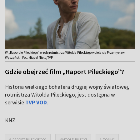
W „Raporcie Pileckiego” w rolę rotmistrza Witolda Pileckiego wciela się Przemysław
Wyszyński. Fot. Miquel Nieto/TVP
Gdzie obejrzeć film „Raport Pileckiego”?
Historia wielkiego bohatera drugiej wojny światowej,
rotmistrza Witolda Pileckiego, jest dostępna w
serwisie
TVP VOD
.
KNZ
#„RAPORT PILECKIEGO”
#WITOLD PILECKI
#„TONIA”