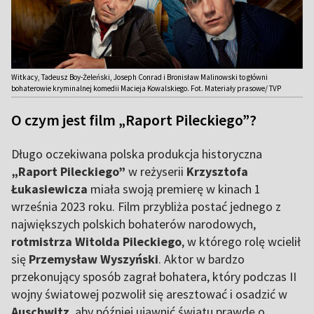
Witkacy, Tadeusz Boy-Żeleński, Joseph Conrad i Bronisław Malinowski to główni
bohaterowie kryminalnej komedii Macieja Kowalskiego. Fot. Materiały prasowe/ TVP
O czym jest film „Raport Pileckiego”?
Długo oczekiwana polska produkcja historyczna
„Raport Pileckiego”
w reżyserii
Krzysztofa
Łukasiewicza
miała swoją premierę w kinach 1
września 2023 roku. Film przybliża postać jednego z
największych polskich bohaterów narodowych,
rotmistrza Witolda Pileckiego
, w którego rolę wcielił
się
Przemysław Wyszyński
. Aktor w bardzo
przekonujący sposób zagrał bohatera, który podczas II
wojny światowej pozwolił się aresztować i osadzić w
Auschwitz
, aby później ujawnić światu prawdę o