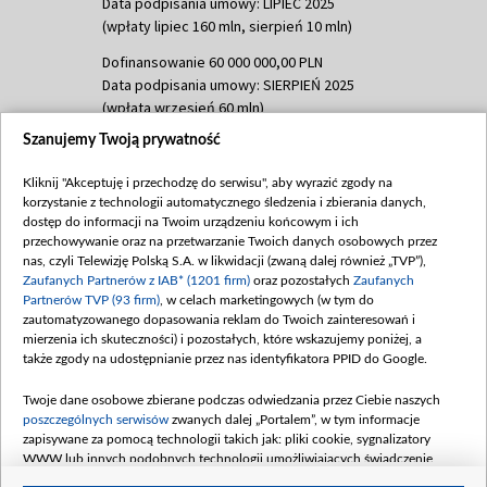
Data podpisania umowy: LIPIEC 2025
(wpłaty lipiec 160 mln, sierpień 10 mln)
Dofinansowanie 60 000 000,00 PLN
Data podpisania umowy: SIERPIEŃ 2025
(wpłata wrzesień 60 mln)
Szanujemy Twoją prywatność
Dofinansowanie 635 783 051,21 PLN
Data podpisania umowy: WRZESIEŃ 2025
Kliknij "Akceptuję i przechodzę do serwisu", aby wyrazić zgody na
(wpłata wrzesień 100 mln, październik 350
korzystanie z technologii automatycznego śledzenia i zbierania danych,
mln, listopad 265 mln)
dostęp do informacji na Twoim urządzeniu końcowym i ich
przechowywanie oraz na przetwarzanie Twoich danych osobowych przez
Dofinansowanie 48 862 000,00 PLN
nas, czyli Telewizję Polską S.A. w likwidacji (zwaną dalej również „TVP”),
Data podpisania umowy: GRUDZIEŃ 2025
Zaufanych Partnerów z IAB* (1201 firm)
oraz pozostałych
Zaufanych
(wpłata grudzień 60,548 mln)
Partnerów TVP (93 firm)
, w celach marketingowych (w tym do
zautomatyzowanego dopasowania reklam do Twoich zainteresowań i
Dofinansowanie 900 000 000,00 PLN
mierzenia ich skuteczności) i pozostałych, które wskazujemy poniżej, a
Data podpisania umowy: LUTY 2026 (wpłata
także zgody na udostępnianie przez nas identyfikatora PPID do Google.
26 lutego 80 mln, 4 marca 370 mln,
8
kwiecień 180 mln, 7 maja 180 mln, 8
Twoje dane osobowe zbierane podczas odwiedzania przez Ciebie naszych
czerwca 90 mln)
poszczególnych serwisów
zwanych dalej „Portalem”, w tym informacje
zapisywane za pomocą technologii takich jak: pliki cookie, sygnalizatory
Dofinansowanie 250 000 000,00 PLN
WWW lub innych podobnych technologii umożliwiających świadczenie
Data podpisania umowy LIPIEC 2026 (wpłata
dopasowanych i bezpiecznych usług, personalizację treści oraz reklam,