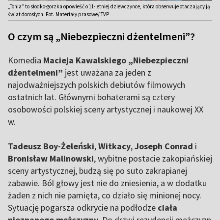
„Tonia” to słodko-gorzka opowieść o 11-letniej dziewczynce, która obserwuje otaczający ją
świat dorosłych. Fot. Materiały prasowe/ TVP
O czym są „Niebezpieczni dżentelmeni”?
Komedia
Macieja Kawalskiego
„Niebezpieczni
dżentelmeni”
jest uważana za jeden z
najodważniejszych polskich debiutów filmowych
ostatnich lat. Głównymi bohaterami są cztery
osobowości polskiej sceny artystycznej i naukowej XX
w.
Tadeusz Boy-Żeleński
,
Witkacy
,
Joseph Conrad
i
Bronisław Malinowski
, wybitne postacie zakopiańskiej
sceny artystycznej, budzą się po suto zakrapianej
zabawie. Ból głowy jest nie do zniesienia, a w dodatku
żaden z nich nie pamięta, co działo się minionej nocy.
Sytuację pogarsza odkrycie na podłodze
ciała
nieznanego mężczyzny
. Do drzwi rezydencji mężczyzn