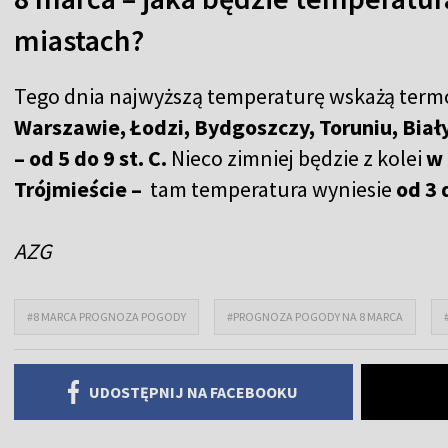
miastach?
Tego dnia najwyższą temperaturę wskażą ter
Warszawie, Łodzi, Bydgoszczy, Toruniu, Biał
– od 5 do 9 st. C.
Nieco zimniej będzie z kolei
w 
Trójmieście –
tam temperatura wyniesie
od 3 d
AZG
#8 MARCA PROGNOZA POGODY
#PROGNOZA POGODY NA 8 MARCA
UDOSTĘPNIJ NA FACEBOOKU