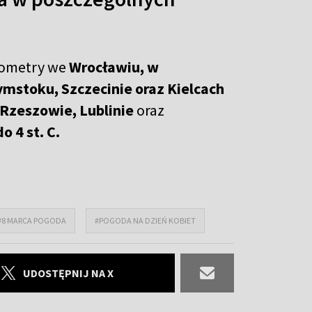
mometry we
Wrocławiu, w
ymstoku, Szczecinie oraz Kielcach
Rzeszowie,
Lublinie
oraz
o 4 st. C.
#8 MARCA POGODA
#POGODA NA DZIEŃ KOBIET
UDOSTĘPNIJ NA X