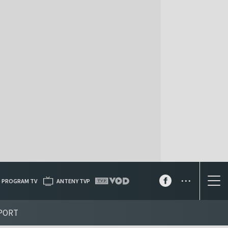
...
PROGRAM TV
ANTENY TVP
PORT