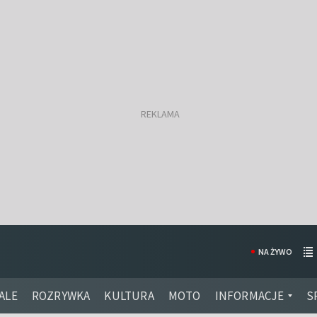
NA ŻYWO
ALE
ROZRYWKA
KULTURA
MOTO
INFORMACJE
S