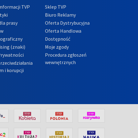
nformacji TVP
Sklep TVP
tyki
Biuro Reklamy
la prasy
Oferta Dystrybucyjna
ów
Oferta Handlowa
tograficzny
Dostępność
sing (znaki)
Moje zgody
Prywatności
Procedura zgłoszeń
wewnętrznych
przeciwdziałania
m i korupcji