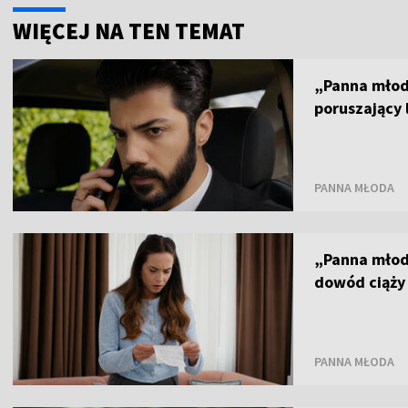
WIĘCEJ NA TEN TEMAT
„Panna młod
poruszający l
PANNA MŁODA
„Panna młod
dowód ciąży
PANNA MŁODA