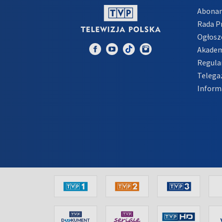
Abona
Rada 
Ogłosz
Akadem
Regula
Telega
Inform