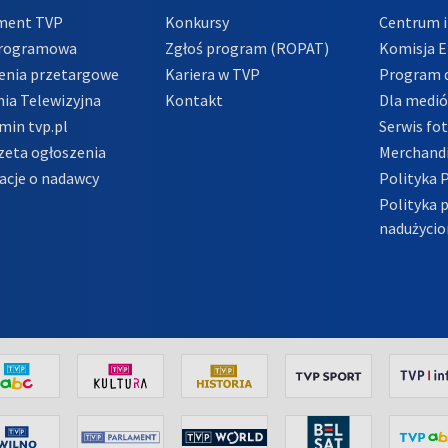
ment TVP
Konkursy
Centrum i
Programowa
Zgłoś program (ROPAT)
Komisja E
enia przetargowe
Kariera w TVP
Program d
ia Telewizyjna
Kontakt
Dla medi
min tvp.pl
Serwis fo
zeta ogłoszenia
Merchandi
acje o nadawcy
Polityka 
Polityka 
nadużycio