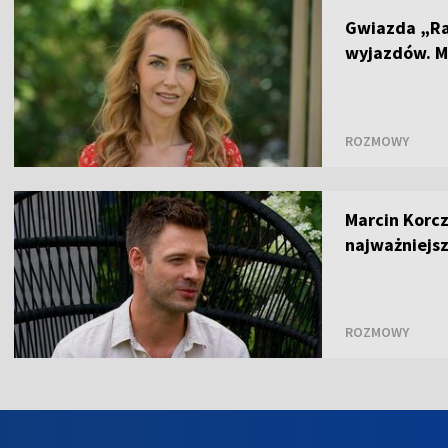
Gwiazda „Ra
wyjazdów. M
ROZMOWY
Marcin Korcz
najważniejsze
ROZMOWY