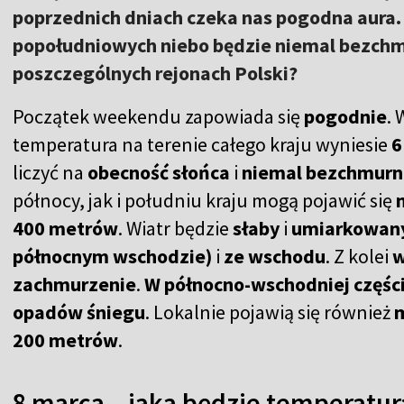
poprzednich dniach czeka nas pogodna aura.
popołudniowych niebo będzie niemal bezchmu
poszczególnych rejonach Polski?
Początek weekendu zapowiada się
pogodnie
.
temperatura na terenie całego kraju wyniesie
6
liczyć na
obecność słońca
i
niemal bezchmurn
północy, jak i południu kraju mogą pojawić się
400 metrów
. Wiatr będzie
słaby
i
umiarkowan
północnym wschodzie)
i
ze wschodu
. Z kolei
w
zachmurzenie
.
W północno-wschodniej części
opadów śniegu
. Lokalnie pojawią się również
200 metrów
.
8 marca – jaka będzie temperatu