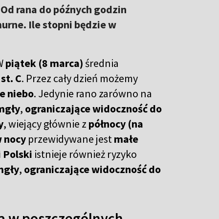
 Od rana do późnych godzin
rne. Ile stopni będzie w
 W
piątek (8 marca)
średnia
 st. C
. Przez cały dzień możemy
e niebo
. Jedynie rano zarówno na
mgły
,
ograniczające widoczność do
y
, wiejący głównie z
północy (na
 nocy
przewidywane jest
małe
 Polski
istnieje również ryzyko
mgły
,
ograniczające widoczność do
ra w poszczególnych