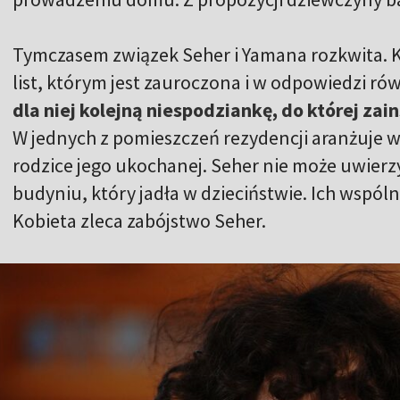
Tymczasem związek Seher i Yamana rozkwita. 
list, którym jest zauroczona i w odpowiedzi rów
dla niej kolejną niespodziankę, do której za
W jednych z pomieszczeń rezydencji aranżuje wn
rodzice jego ukochanej. Seher nie może uwierz
budyniu, który jadła w dzieciństwie. Ich wspóln
Kobieta zleca zabójstwo Seher.