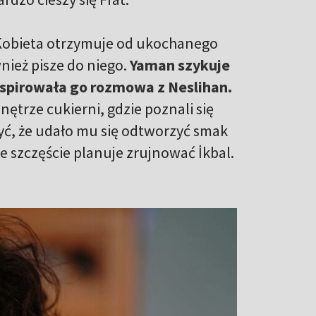
Kobieta otrzymuje od ukochanego
nież pisze do niego.
Yaman szykuje
inspirowała go rozmowa z Neslihan.
ętrze cukierni, gdzie poznali się
yć, że udało mu się odtworzyć smak
e szczęście planuje zrujnować İkbal.