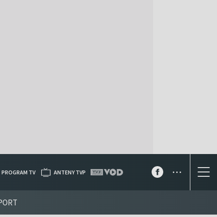
...
PROGRAM TV
ANTENY TVP
PORT