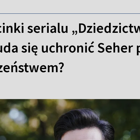
inki serialu „Dziedzict
da się uchronić Seher 
czeństwem?