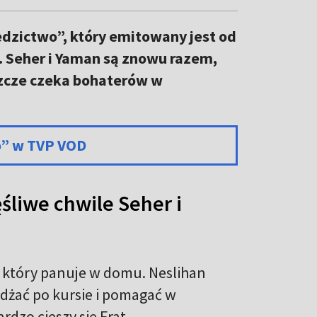
edzictwo”, który emitowany jest od
. Seher i Yaman są znowu razem,
eszcze czeka bohaterów w
o” w TVP VOD
śliwe chwile Seher i
 który panuje w domu. Neslihan
żdżać po kursie i pomagać w
dzo cieszy się Frat.