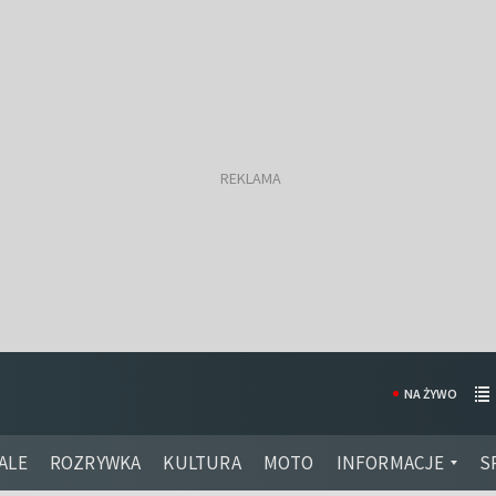
NA ŻYWO
ALE
ROZRYWKA
KULTURA
MOTO
INFORMACJE
S