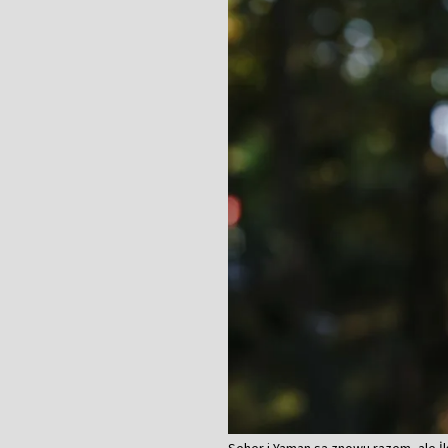
Seher i Yaman są znowu razem, ale İk