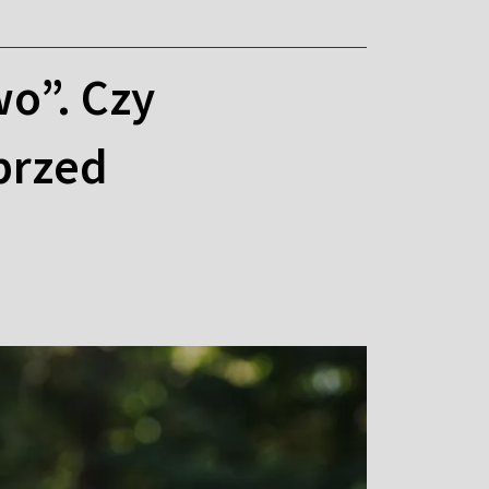
wo”. Czy
przed