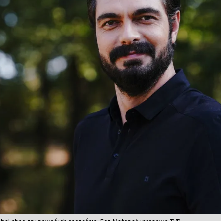
bal chce zrujnować ich szczęście. Fot. Materiały prasowe TVP