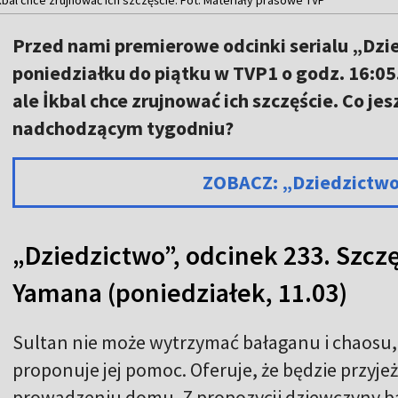
Przed nami premierowe odcinki serialu „Dzi
poniedziałku do piątku w TVP1 o godz. 16:05
ale İkbal chce zrujnować ich szczęście. Co j
nadchodzącym tygodniu?
ZOBACZ: „Dziedzictw
„Dziedzictwo”, odcinek 233. Szczę
Yamana (poniedziałek, 11.03)
Sultan nie może wytrzymać bałaganu i chaosu,
proponuje jej pomoc. Oferuje, że będzie przyje
prowadzeniu domu. Z propozycji dziewczyny bar