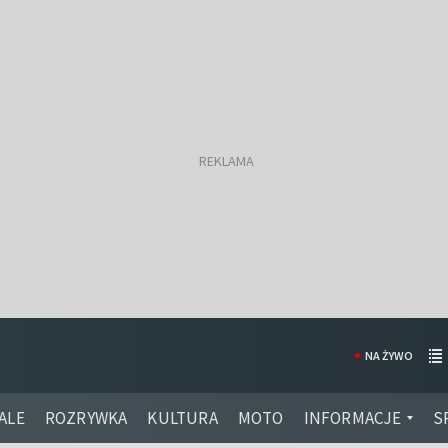
NA ŻYWO
ALE
ROZRYWKA
KULTURA
MOTO
INFORMACJE
S