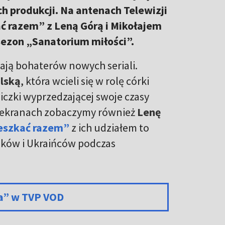
h produkcji. Na antenach Telewizji
ć razem” z Leną Górą i Mikołajem
 sezon „Sanatorium miłości”.
ają bohaterów nowych seriali.
lską
, która wcieli się w rolę córki
czki wyprzedzającej swoje czasy
 ekranach zobaczymy również
Lenę
eszkać razem”
z ich udziałem to
aków i Ukraińców podczas
da” w TVP VOD