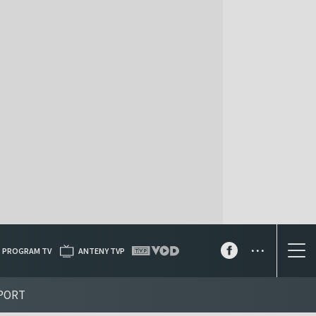
...
PROGRAM TV
ANTENY TVP
PORT