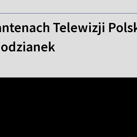
ntenach Telewizji Polsk
podzianek