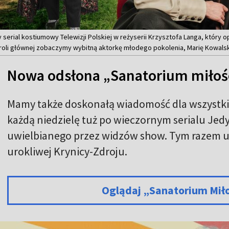
 serial kostiumowy Telewizji Polskiej w reżyserii Krzysztofa Langa, któr
roli głównej zobaczymy wybitną aktorkę młodego pokolenia, Marię Kowalsk
Nowa odsłona „Sanatorium miłoś
Mamy także doskonałą wiadomość dla wszystk
każdą niedzielę tuż po wieczornym serialu Jed
uwielbianego przez widzów show. Tym razem uc
urokliwej Krynicy-Zdroju.
Oglądaj „Sanatorium Mił