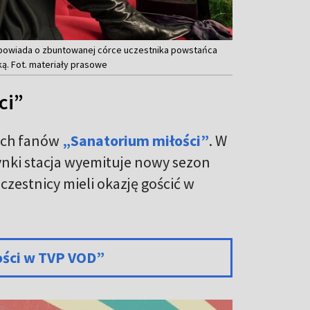
y opowiada o zbuntowanej córce uczestnika powstańca
ą. Fot. materiały prasowe
ci”
ich fanów
„Sanatorium miłości”
. W
ynki stacja wyemituje nowy sezon
zestnicy mieli okazję gościć w
ości w TVP VOD”