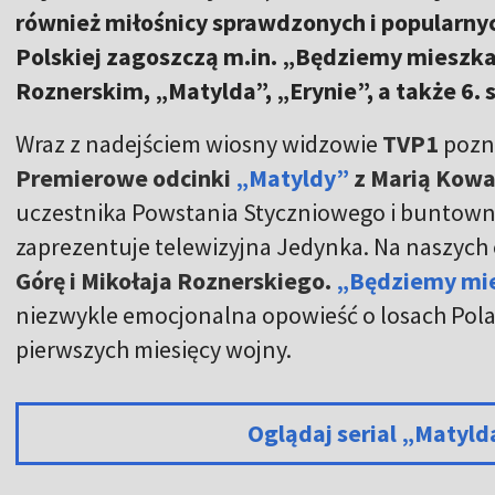
również miłośnicy sprawdzonych i popularnyc
Polskiej zagoszczą m.in. „Będziemy mieszka
Roznerskim, „Matylda”, „Erynie”, a także 6.
Wraz z nadejściem wiosny widzowie
TVP1
pozn
Premierowe odcinki
„Matyldy”
z Marią Kowa
uczestnika Powstania Styczniowego i
buntowni
zaprezentuje telewizyjna Jedynka.
Na naszych
Górę i Mikołaja Roznerskiego.
„Będziemy mi
niezwykle emocjonalna opowieść o losach Pol
pierwszych miesięcy wojny.
Oglądaj serial „Matyl