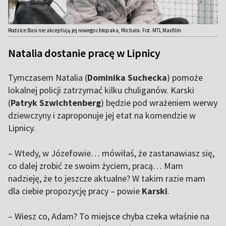
Rodzice Basi nie akceptują jej nowego chłopaka, Michała. Fot. MTL Maxfilm
Natalia dostanie pracę w Lipnicy
Tymczasem Natalia (
Dominika Suchecka
) pomoże
lokalnej policji zatrzymać kilku chuliganów. Karski
(
Patryk Szwichtenberg
) będzie pod wrażeniem werwy
dziewczyny i zaproponuje jej etat na komendzie w
Lipnicy.
– Wtedy, w Józefowie… mówiłaś, że zastanawiasz się,
co dalej zrobić ze swoim życiem, pracą… Mam
nadzieję, że to jeszcze aktualne? W takim razie mam
dla ciebie propozycję pracy – powie
Karski
.
– Wiesz co, Adam? To miejsce chyba czeka właśnie na