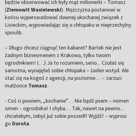
będzie obserwować ich były mąż milionerki – Tomasz
(
Ziemowit Wasielewski
). Mężczyzna postanowi w
końcu wyperswadować dawnej ukochanej związek z
Lisieckim, wypowiadając się o chłopaku w nieprzechylny
sposób.
– Długo chcesz ciągnąć ten kabaret? Bartek nie jest
żadnym biznesmenem z Krakowa, tylko twoim
ogrodnikiem! (…) Ja to rozumiem, serio... Czułaś się
samotna, wynajęłaś sobie chłopaka – żaden wstyd. Ale
stać cię na kogoś z agencji, na poziomie… – zarzuci
małżonce
Tomasz
.
- Coś ci powiem, „kochanie”… Nie bądź psem – nomen
omen – ogrodnika! I chyba… Tak, nawet na pewno...
chciałabym, żebyś już sobie poszedł! Wyjdź! – wyprosi
go
Dorota
.