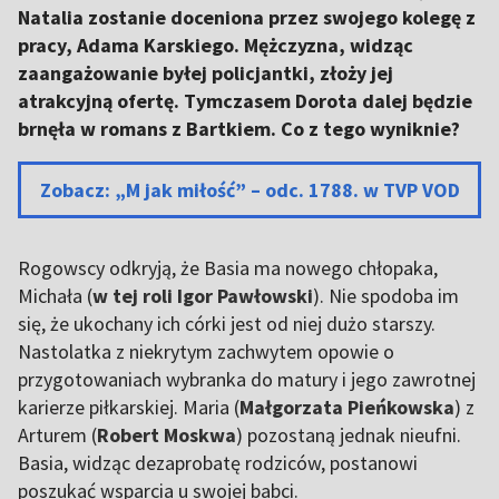
Natalia zostanie doceniona przez swojego kolegę z
pracy, Adama Karskiego. Mężczyzna, widząc
zaangażowanie byłej policjantki, złoży jej
atrakcyjną ofertę. Tymczasem Dorota dalej będzie
brnęła w romans z Bartkiem. Co z tego wyniknie?
Zobacz: „M jak miłość” – odc. 1788. w TVP VOD
Rogowscy odkryją, że Basia ma nowego chłopaka,
Michała (
w tej roli Igor Pawłowski
). Nie spodoba im
się, że ukochany ich córki jest od niej dużo starszy.
Nastolatka z niekrytym zachwytem opowie o
przygotowaniach wybranka do matury i jego zawrotnej
karierze piłkarskiej. Maria (
Małgorzata Pieńkowska
) z
Arturem (
Robert Moskwa
) pozostaną jednak nieufni.
Basia, widząc dezaprobatę rodziców, postanowi
poszukać wsparcia u swojej babci.