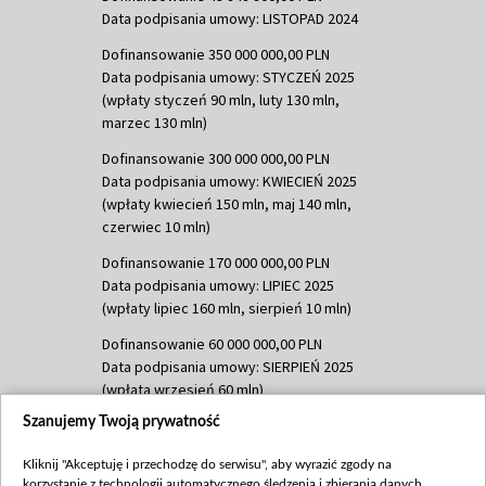
Data podpisania umowy: LISTOPAD 2024
Dofinansowanie 350 000 000,00 PLN
Data podpisania umowy: STYCZEŃ 2025
(wpłaty styczeń 90 mln, luty 130 mln,
marzec 130 mln)
Dofinansowanie 300 000 000,00 PLN
Data podpisania umowy: KWIECIEŃ 2025
(wpłaty kwiecień 150 mln, maj 140 mln,
czerwiec 10 mln)
Dofinansowanie 170 000 000,00 PLN
Data podpisania umowy: LIPIEC 2025
(wpłaty lipiec 160 mln, sierpień 10 mln)
Dofinansowanie 60 000 000,00 PLN
Data podpisania umowy: SIERPIEŃ 2025
(wpłata wrzesień 60 mln)
Szanujemy Twoją prywatność
Dofinansowanie 635 783 051,21 PLN
Data podpisania umowy: WRZESIEŃ 2025
Kliknij "Akceptuję i przechodzę do serwisu", aby wyrazić zgody na
(wpłata wrzesień 100 mln, październik 350
korzystanie z technologii automatycznego śledzenia i zbierania danych,