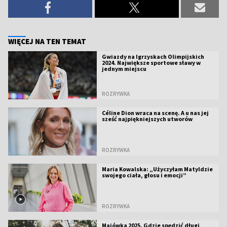
WIĘCEJ NA TEN TEMAT
Gwiazdy na Igrzyskach Olimpijskich
2024. Największe sportowe sławy w
jednym miejscu
ROZRYWKA
Céline Dion wraca na scenę. A u nas jej
sześć najpiękniejszych utworów
ROZRYWKA
Maria Kowalska: „Użyczyłam Matyldzie
swojego ciała, głosu i emocji”
ROZRYWKA
Majówka 2025. Gdzie spędzić długi