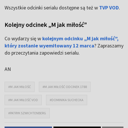
Wszystkie odcinki serialu dostępne są też w
TVP VOD
.
Kolejny odcinek „M jak miłość”
Co wydarzy się w
kolejnym odcinku „M jak miłość”,
który zostanie wyemitowany 12 marca
? Zapraszamy
do przeczytania zapowiedzi serialu.
AN
#M JAK MIŁOŚĆ
#M JAK MIŁOŚĆ ODCINEK 1788
#M JAK MIŁOŚĆ VOD
#DOMINIKA SUCHECKA
#PATRYK SZWICHTENBERG