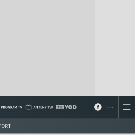
...
PROGRAM TV
ANTENY TVP
PORT