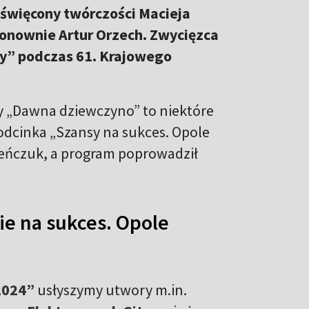
oświęcony twórczości Macieja
onownie Artur Orzech. Zwycięzca
ty” podczas 61. Krajowego
zy „Dawna dziewczyno” to niektóre
odcinka „Szansy na sukces. Opole
aleńczuk, a program poprowadził
ie na sukces. Opole
 2024”
usłyszymy utwory m.in.