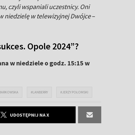
, czyli wspaniali uczestnicy. Oni
w niedzielę w telewizyjnej Dwójce
–
sukces. Opole 2024”?
na w niedziele o godz. 15:15 w
 MARKOWSKA
#LANBERRY
#JERZY POŁOMSKI
UDOSTĘPNIJ NA X