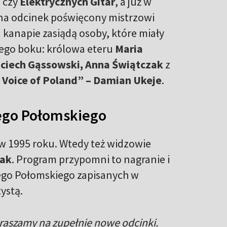
a
czy
Elektrycznych Gitar
, a już w
 na odcinek poświęcony mistrzowi
ej kanapie zasiądą osoby, które miały
jego boku: królowa eteru
Maria
ciech Gąssowski, Anna Świątczak
z
 Voice of Poland” – Damian Ukeje
.
ego Połomskiego
w 1995 roku. Wtedy też widzowie
zak
. Program przypomni to nagranie i
ego Połomskiego zapisanych w
ystą.
praszamy na zupełnie nowe odcinki.