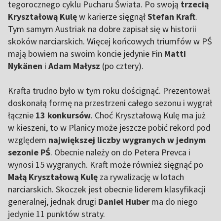
tegorocznego cyklu Pucharu Świata. Po swoją
trzecią
Kryształową Kulę
w karierze sięgnął
Stefan Kraft
.
Tym samym Austriak na dobre zapisał się w historii
skoków narciarskich. Więcej końcowych triumfów w PŚ
mają bowiem na swoim koncie jedynie Fin
Matti
Nykänen
i
Adam Małysz
(po cztery).
Krafta trudno było w tym roku doścignąć. Prezentował
doskonałą formę na przestrzeni całego sezonu i wygrał
łącznie
13 konkursów
. Choć Kryształową Kulę ma już
w kieszeni, to w Planicy może jeszcze pobić rekord pod
względem
największej liczby wygranych w jednym
sezonie PŚ
. Obecnie należy on do Petera Prevca i
wynosi 15 wygranych. Kraft może również sięgnąć po
Małą Kryształową Kulę
za rywalizację w lotach
narciarskich. Skoczek jest obecnie liderem klasyfikacji
generalnej, jednak drugi
Daniel Huber
ma do niego
jedynie 11 punktów straty.