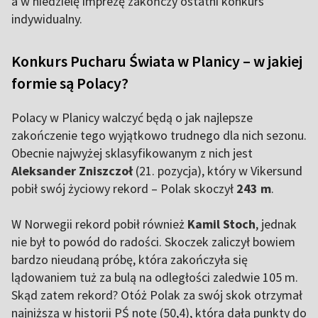
a w niedzielę imprezę zakończy ostatni konkurs
indywidualny.
Konkurs Pucharu Świata w Planicy – w jakiej
formie są Polacy?
Polacy w Planicy walczyć będą o jak najlepsze
zakończenie tego wyjątkowo trudnego dla nich sezonu.
Obecnie najwyżej sklasyfikowanym z nich jest
Aleksander Zniszczoł
(21. pozycja), który w Vikersund
pobił swój życiowy rekord – Polak skoczył
243 m
.
W Norwegii rekord pobił również
Kamil Stoch
, jednak
nie był to powód do radości. Skoczek zaliczył bowiem
bardzo nieudaną próbę, która zakończyła się
lądowaniem tuż za bulą na odległości zaledwie 105 m.
Skąd zatem rekord? Otóż Polak za swój skok otrzymał
najniższą w historii PŚ notę (50,4), która dała punkty do