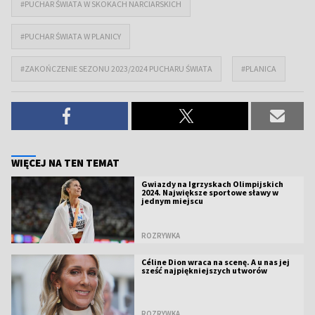
#PUCHAR ŚWIATA W SKOKACH NARCIARSKICH
#PUCHAR ŚWIATA W PLANICY
#ZAKOŃCZENIE SEZONU 2023/2024 PUCHARU ŚWIATA
#PLANICA
WIĘCEJ NA TEN TEMAT
Gwiazdy na Igrzyskach Olimpijskich
2024. Największe sportowe sławy w
jednym miejscu
ROZRYWKA
Céline Dion wraca na scenę. A u nas jej
sześć najpiękniejszych utworów
ROZRYWKA