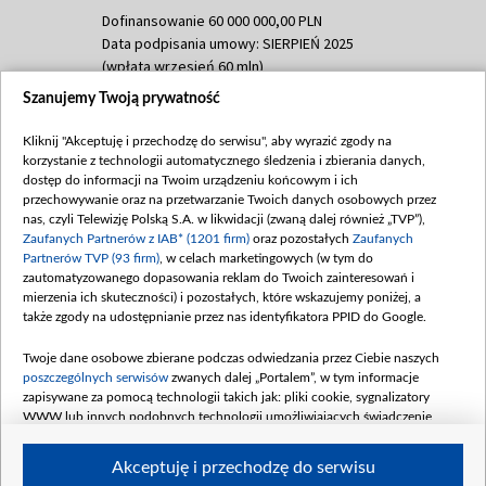
Dofinansowanie 60 000 000,00 PLN
Data podpisania umowy: SIERPIEŃ 2025
(wpłata wrzesień 60 mln)
Szanujemy Twoją prywatność
Dofinansowanie 635 783 051,21 PLN
Data podpisania umowy: WRZESIEŃ 2025
Kliknij "Akceptuję i przechodzę do serwisu", aby wyrazić zgody na
(wpłata wrzesień 100 mln, październik 350
korzystanie z technologii automatycznego śledzenia i zbierania danych,
mln, listopad 265 mln)
dostęp do informacji na Twoim urządzeniu końcowym i ich
przechowywanie oraz na przetwarzanie Twoich danych osobowych przez
Dofinansowanie 48 862 000,00 PLN
nas, czyli Telewizję Polską S.A. w likwidacji (zwaną dalej również „TVP”),
Data podpisania umowy: GRUDZIEŃ 2025
Zaufanych Partnerów z IAB* (1201 firm)
oraz pozostałych
Zaufanych
(wpłata grudzień 60,548 mln)
Partnerów TVP (93 firm)
, w celach marketingowych (w tym do
zautomatyzowanego dopasowania reklam do Twoich zainteresowań i
Dofinansowanie 900 000 000,00 PLN
mierzenia ich skuteczności) i pozostałych, które wskazujemy poniżej, a
Data podpisania umowy: LUTY 2026 (wpłata
także zgody na udostępnianie przez nas identyfikatora PPID do Google.
26 lutego 80 mln, 4 marca 370 mln,
8
kwiecień 180 mln, 7 maja 180 mln, 8
Twoje dane osobowe zbierane podczas odwiedzania przez Ciebie naszych
czerwca 90 mln)
poszczególnych serwisów
zwanych dalej „Portalem”, w tym informacje
zapisywane za pomocą technologii takich jak: pliki cookie, sygnalizatory
Dofinansowanie 250 000 000,00 PLN
WWW lub innych podobnych technologii umożliwiających świadczenie
Data podpisania umowy LIPIEC 2026 (wpłata
dopasowanych i bezpiecznych usług, personalizację treści oraz reklam,
udostępnianie funkcji mediów społecznościowych oraz analizowanie ruchu
4 sierpnia 250 mln
Akceptuję i przechodzę do serwisu
w Internecie.