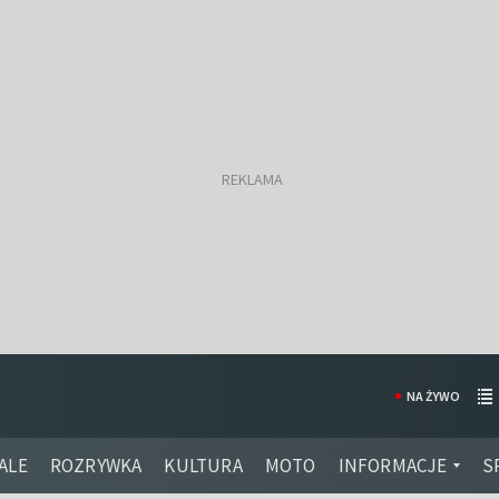
NA ŻYWO
ALE
ROZRYWKA
KULTURA
MOTO
INFORMACJE
S