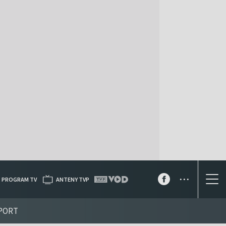
...
PROGRAM TV
ANTENY TVP
PORT