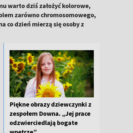
u warto dziś założyć kolorowe,
symbolem zarówno chromosomowego,
a co dzień mierzą się osoby z
Piękne obrazy dziewczynki z
zespołem Downa. „Jej prace
odzwierciedlają bogate
wnętrze”