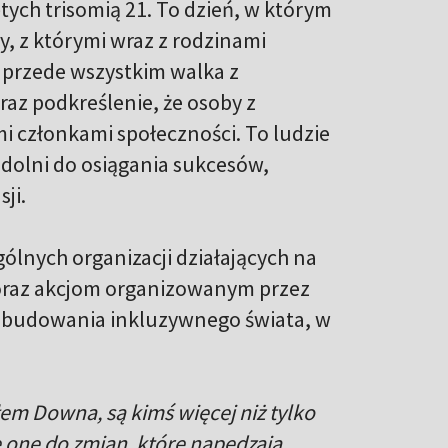
ych trisomią 21. To dzień, w którym
y, z którymi wraz z rodzinami
t przede wszystkim walka z
raz podkreślenie, że osoby z
 członkami społeczności. To ludzie
zdolni do osiągania sukcesów,
sji.
lnych organizacji działających na
 oraz akcjom organizowanym przez
do budowania inkluzywnego świata, w
em Downa, są kimś więcej niż tylko
ę one do zmian, które napędzają