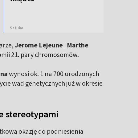
Sztuka
arze,
Jerome Lejeune
i
Marthe
somii 21. pary chromosomów.
wna
wynosi ok. 1 na 700 urodzonych
ycie wad genetycznych już w okresie
e stereotypami
tkową okazję do podniesienia