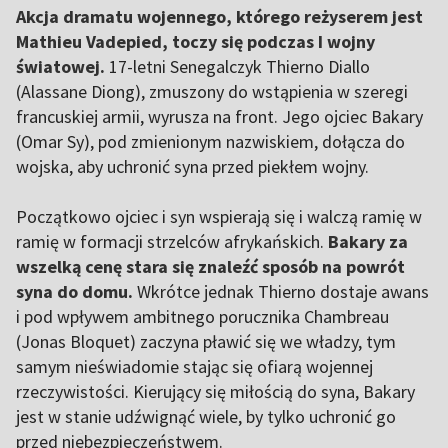
Akcja dramatu wojennego, którego reżyserem jest
Mathieu Vadepied, toczy się podczas I wojny
światowej.
17-letni Senegalczyk Thierno Diallo
(Alassane Diong), zmuszony do wstąpienia w szeregi
francuskiej armii, wyrusza na front. Jego ojciec Bakary
(Omar Sy), pod zmienionym nazwiskiem, dołącza do
wojska, aby uchronić syna przed piekłem wojny.
Początkowo ojciec i syn wspierają się i walczą ramię w
ramię w formacji strzelców afrykańskich.
Bakary za
wszelką cenę stara się znaleźć sposób na powrót
syna do domu.
Wkrótce jednak Thierno dostaje awans
i pod wpływem ambitnego porucznika Chambreau
(Jonas Bloquet) zaczyna pławić się we władzy, tym
samym nieświadomie stając się ofiarą wojennej
rzeczywistości. Kierujący się miłością do syna, Bakary
jest w stanie udźwignąć wiele, by tylko uchronić go
przed niebezpieczeństwem.