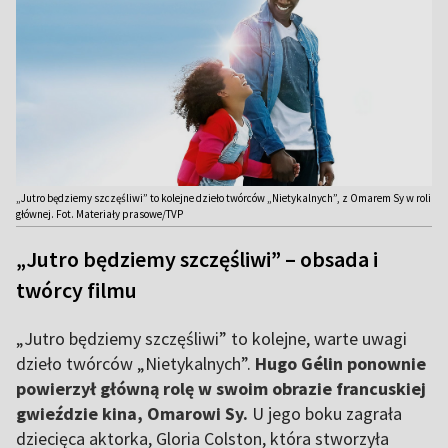
„Jutro będziemy szczęśliwi” to kolejne dzieło twórców „Nietykalnych”, z Omarem Sy w roli
głównej. Fot. Materiały prasowe/TVP
„Jutro będziemy szczęśliwi” – obsada i
twórcy filmu
„Jutro będziemy szczęśliwi” to kolejne, warte uwagi
dzieło twórców „Nietykalnych”.
Hugo Gélin ponownie
powierzył główną rolę w swoim obrazie francuskiej
gwieździe kina, Omarowi Sy.
U jego boku zagrała
dziecięca aktorka, Gloria Colston, która stworzyła