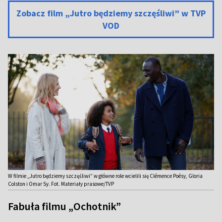
Zobacz film „Jutro będziemy szczęśliwi” w TVP
VOD
W filmie „Jutro będziemy szczęśliwi” w główne role wcielili się Clémence Poésy, Gloria
Colston i Omar Sy. Fot. Materiały prasowe/TVP
Fabuła filmu „Ochotnik”