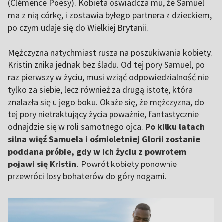
(Clémence Poésy). Kobieta oświadcza mu, że Samuel
ma z nią córkę, i zostawia byłego partnera z dzieckiem,
po czym udaje się do Wielkiej Brytanii.
Mężczyzna natychmiast rusza na poszukiwania kobiety.
Kristin znika jednak bez śladu. Od tej pory Samuel, po
raz pierwszy w życiu, musi wziąć odpowiedzialność nie
tylko za siebie, lecz również za drugą istotę, która
znalazła się u jego boku. Okaże się, że mężczyzna, do
tej pory nietraktujący życia poważnie, fantastycznie
odnajdzie się w roli samotnego ojca.
Po kilku latach
silna więź Samuela i ośmioletniej Glorii zostanie
poddana próbie, gdy w ich życiu z powrotem
pojawi się Kristin.
Powrót kobiety ponownie
przewróci losy bohaterów do góry nogami.