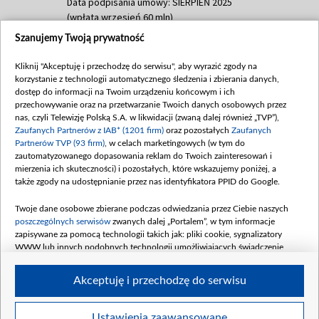
Data podpisania umowy: SIERPIEŃ 2025
(wpłata wrzesień 60 mln)
Szanujemy Twoją prywatność
Dofinansowanie 635 783 051,21 PLN
Data podpisania umowy: WRZESIEŃ 2025
Kliknij "Akceptuję i przechodzę do serwisu", aby wyrazić zgody na
(wpłata wrzesień 100 mln, październik 350
korzystanie z technologii automatycznego śledzenia i zbierania danych,
mln, listopad 265 mln)
dostęp do informacji na Twoim urządzeniu końcowym i ich
przechowywanie oraz na przetwarzanie Twoich danych osobowych przez
Dofinansowanie 48 862 000,00 PLN
nas, czyli Telewizję Polską S.A. w likwidacji (zwaną dalej również „TVP”),
Data podpisania umowy: GRUDZIEŃ 2025
Zaufanych Partnerów z IAB* (1201 firm)
oraz pozostałych
Zaufanych
(wpłata grudzień 60,548 mln)
Partnerów TVP (93 firm)
, w celach marketingowych (w tym do
zautomatyzowanego dopasowania reklam do Twoich zainteresowań i
Dofinansowanie 900 000 000,00 PLN
mierzenia ich skuteczności) i pozostałych, które wskazujemy poniżej, a
Data podpisania umowy: LUTY 2026 (wpłata
także zgody na udostępnianie przez nas identyfikatora PPID do Google.
26 lutego 80 mln, 4 marca 370 mln,
8
kwiecień 180 mln, 7 maja 180 mln, 8
Twoje dane osobowe zbierane podczas odwiedzania przez Ciebie naszych
czerwca 90 mln)
poszczególnych serwisów
zwanych dalej „Portalem”, w tym informacje
zapisywane za pomocą technologii takich jak: pliki cookie, sygnalizatory
Dofinansowanie 250 000 000,00 PLN
WWW lub innych podobnych technologii umożliwiających świadczenie
Data podpisania umowy LIPIEC 2026 (wpłata
dopasowanych i bezpiecznych usług, personalizację treści oraz reklam,
udostępnianie funkcji mediów społecznościowych oraz analizowanie ruchu
4 sierpnia 250 mln
Akceptuję i przechodzę do serwisu
w Internecie.
Twoje dane osobowe zbierane podczas odwiedzania przez Ciebie
Ustawienia zaawansowane