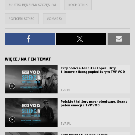
#JUTRO BĘDZIEMY SZCZĘŚLIWI
#OCHOTNIK
#OFICER I SZPIEG
#OMAR SY
WIĘCEJ NA TEN TEMAT
Trzy oblicza Jennifer Lopez. Hity
filmowe z ikoną popkultury w TVP VOD
TVP.PL
Polskie thrillery psychologiczne. Seans
pełen emocji z TVP VOD
TVP.PL
Trzy twarze Nicolasa Cage’a.