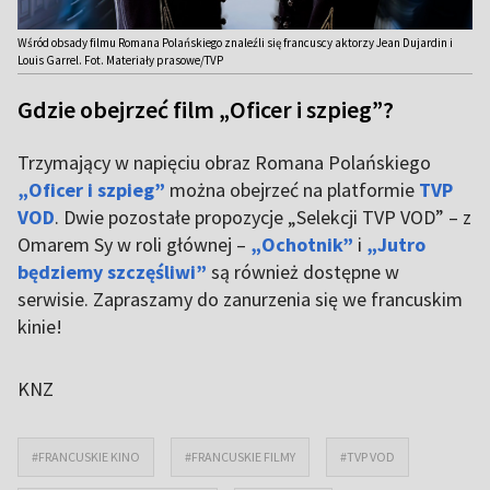
Wśród obsady filmu Romana Polańskiego znaleźli się francuscy aktorzy Jean Dujardin i
Louis Garrel. Fot. Materiały prasowe/TVP
Gdzie obejrzeć film „Oficer i szpieg”?
Trzymający w napięciu obraz Romana Polańskiego
„Oficer i szpieg”
można obejrzeć na platformie
TVP
VOD
. Dwie pozostałe propozycje „Selekcji TVP VOD” – z
Omarem Sy w roli głównej –
„Ochotnik”
i
„Jutro
będziemy szczęśliwi”
są również dostępne w
serwisie. Zapraszamy do zanurzenia się we francuskim
kinie!
KNZ
#FRANCUSKIE KINO
#FRANCUSKIE FILMY
#TVP VOD