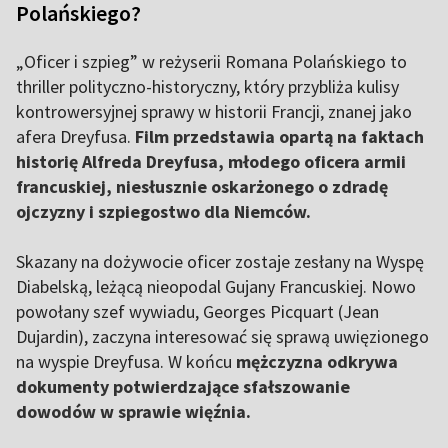
Polańskiego?
„Oficer i szpieg” w reżyserii Romana Polańskiego to
thriller polityczno-historyczny, który przybliża kulisy
kontrowersyjnej sprawy w historii Francji, znanej jako
afera Dreyfusa.
Film przedstawia opartą na faktach
historię Alfreda Dreyfusa, młodego oficera armii
francuskiej, niesłusznie oskarżonego o zdradę
ojczyzny i szpiegostwo dla Niemców.
Skazany na dożywocie oficer zostaje zesłany na Wyspę
Diabelską, leżącą nieopodal Gujany Francuskiej. Nowo
powołany szef wywiadu, Georges Picquart (Jean
Dujardin), zaczyna interesować się sprawą uwięzionego
na wyspie Dreyfusa. W końcu
mężczyzna odkrywa
dokumenty potwierdzające sfałszowanie
dowodów w sprawie więźnia.