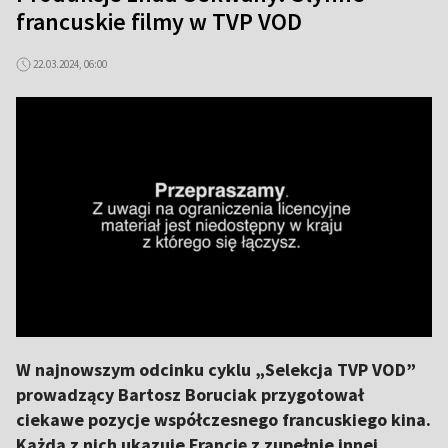
francuskie filmy w TVP VOD
22.03.2024, 06:00
W najnowszym odcinku cyklu „Selekcja TVP VOD”
prowadzący Bartosz Boruciak przygotował
ciekawe pozycje współczesnego francuskiego kina.
Każda z nich ukazuje Francję z zupełnie innej