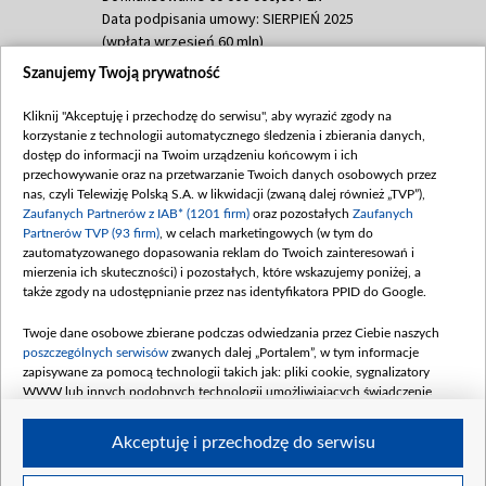
Data podpisania umowy: SIERPIEŃ 2025
(wpłata wrzesień 60 mln)
Szanujemy Twoją prywatność
Dofinansowanie 635 783 051,21 PLN
Data podpisania umowy: WRZESIEŃ 2025
Kliknij "Akceptuję i przechodzę do serwisu", aby wyrazić zgody na
(wpłata wrzesień 100 mln, październik 350
korzystanie z technologii automatycznego śledzenia i zbierania danych,
mln, listopad 265 mln)
dostęp do informacji na Twoim urządzeniu końcowym i ich
przechowywanie oraz na przetwarzanie Twoich danych osobowych przez
Dofinansowanie 48 862 000,00 PLN
nas, czyli Telewizję Polską S.A. w likwidacji (zwaną dalej również „TVP”),
Data podpisania umowy: GRUDZIEŃ 2025
Zaufanych Partnerów z IAB* (1201 firm)
oraz pozostałych
Zaufanych
(wpłata grudzień 60,548 mln)
Partnerów TVP (93 firm)
, w celach marketingowych (w tym do
zautomatyzowanego dopasowania reklam do Twoich zainteresowań i
Dofinansowanie 900 000 000,00 PLN
mierzenia ich skuteczności) i pozostałych, które wskazujemy poniżej, a
Data podpisania umowy: LUTY 2026 (wpłata
także zgody na udostępnianie przez nas identyfikatora PPID do Google.
26 lutego 80 mln, 4 marca 370 mln,
8
kwiecień 180 mln, 7 maja 180 mln, 8
Twoje dane osobowe zbierane podczas odwiedzania przez Ciebie naszych
czerwca 90 mln)
poszczególnych serwisów
zwanych dalej „Portalem”, w tym informacje
zapisywane za pomocą technologii takich jak: pliki cookie, sygnalizatory
Dofinansowanie 250 000 000,00 PLN
WWW lub innych podobnych technologii umożliwiających świadczenie
Data podpisania umowy LIPIEC 2026 (wpłata
dopasowanych i bezpiecznych usług, personalizację treści oraz reklam,
udostępnianie funkcji mediów społecznościowych oraz analizowanie ruchu
4 sierpnia 250 mln
Akceptuję i przechodzę do serwisu
w Internecie.