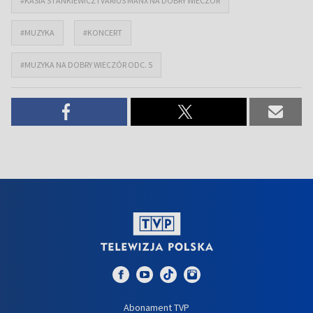
#KASIA STANKIEWICZ I VARIUS MANX NA DOBRY WIECZÓR
#MUZYKA
#KONCERT
#MUZYKA NA DOBRY WIECZÓR ODC. 5
Abonament TVP