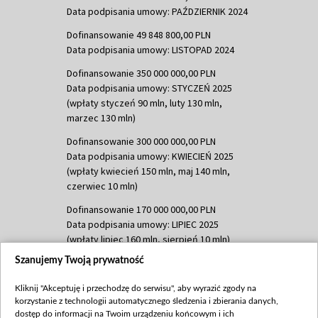
Data podpisania umowy: PAŹDZIERNIK 2024
Dofinansowanie 49 848 800,00 PLN
Data podpisania umowy: LISTOPAD 2024
Dofinansowanie 350 000 000,00 PLN
Data podpisania umowy: STYCZEŃ 2025
(wpłaty styczeń 90 mln, luty 130 mln,
marzec 130 mln)
Dofinansowanie 300 000 000,00 PLN
Data podpisania umowy: KWIECIEŃ 2025
(wpłaty kwiecień 150 mln, maj 140 mln,
czerwiec 10 mln)
Dofinansowanie 170 000 000,00 PLN
Data podpisania umowy: LIPIEC 2025
(wpłaty lipiec 160 mln, sierpień 10 mln)
Szanujemy Twoją prywatność
Dofinansowanie 60 000 000,00 PLN
Data podpisania umowy: SIERPIEŃ 2025
Kliknij "Akceptuję i przechodzę do serwisu", aby wyrazić zgody na
(wpłata wrzesień 60 mln)
korzystanie z technologii automatycznego śledzenia i zbierania danych,
dostęp do informacji na Twoim urządzeniu końcowym i ich
Dofinansowanie 635 783 051,21 PLN