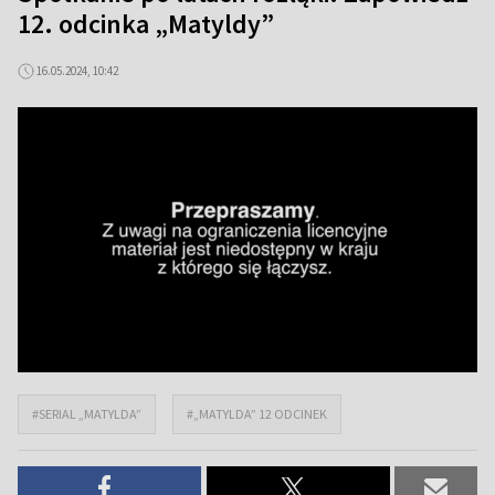
12. odcinka „Matyldy”
16.05.2024, 10:42
#SERIAL „MATYLDA”
#„MATYLDA” 12 ODCINEK