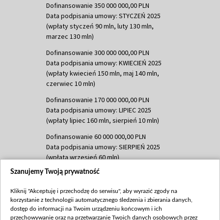
Dofinansowanie 350 000 000,00 PLN
Data podpisania umowy: STYCZEŃ 2025
(wpłaty styczeń 90 mln, luty 130 mln,
marzec 130 mln)
Dofinansowanie 300 000 000,00 PLN
Data podpisania umowy: KWIECIEŃ 2025
(wpłaty kwiecień 150 mln, maj 140 mln,
czerwiec 10 mln)
Dofinansowanie 170 000 000,00 PLN
Data podpisania umowy: LIPIEC 2025
(wpłaty lipiec 160 mln, sierpień 10 mln)
Dofinansowanie 60 000 000,00 PLN
Data podpisania umowy: SIERPIEŃ 2025
(wpłata wrzesień 60 mln)
Szanujemy Twoją prywatność
Dofinansowanie 635 783 051,21 PLN
Data podpisania umowy: WRZESIEŃ 2025
Kliknij "Akceptuję i przechodzę do serwisu", aby wyrazić zgody na
(wpłata wrzesień 100 mln, październik 350
korzystanie z technologii automatycznego śledzenia i zbierania danych,
mln, listopad 265 mln)
dostęp do informacji na Twoim urządzeniu końcowym i ich
przechowywanie oraz na przetwarzanie Twoich danych osobowych przez