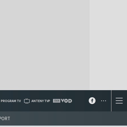
...
PROGRAM TV
ANTENY TVP
PORT