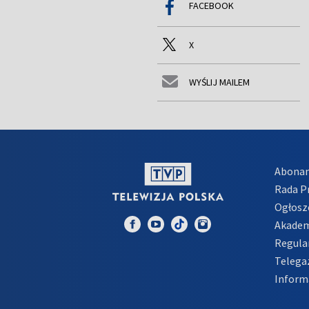
FACEBOOK
X
WYŚLIJ MAILEM
Abona
Rada 
Ogłosz
Akadem
Regula
Telega
Inform