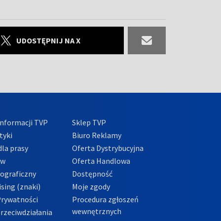
UDOSTĘPNIJ NA X
nformacji TVP
Sklep TVP
tyki
Biuro Reklamy
la prasy
Oferta Dystrybucyjna
ów
Oferta Handlowa
tograficzny
Dostępność
sing (znaki)
Moje zgody
Prywatności
Procedura zgłoszeń
wewnętrznych
przeciwdziałania