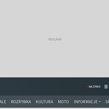
NA ŻYWO
ALE
ROZRYWKA
KULTURA
MOTO
INFORMACJE
S