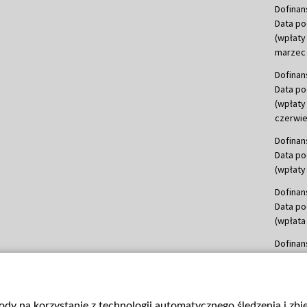
Dofinan
Data po
(wpłaty
marzec 
Dofinan
Data po
(wpłaty
czerwie
Dofinan
Data po
(wpłaty 
Dofinan
Data po
(wpłata
Dofinan
Data po
(wpłata
mln, lis
gody na korzystanie z technologii automatycznego śledzenia i zb