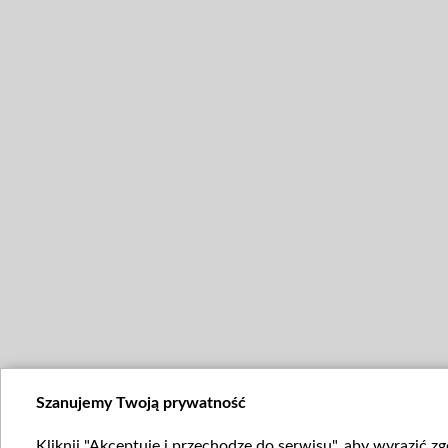
Szanujemy Twoją prywatność
Kliknij "Akceptuję i przechodzę do serwisu", aby wyrazić z