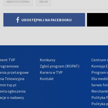
#BEATA KOZIDRAK
#BAJM
UDOSTĘPNIJ NA FACEBOOKU
ment TVP
Konkursy
Centrum i
Programowa
Zgłoś program (ROPAT)
Komisja E
enia przetargowe
Kariera w TVP
Program d
ia Telewizyjna
Kontakt
Dla medi
min tvp.pl
Serwis fo
zeta ogłoszenia
Merchandi
acje o nadawcy
Polityka 
Polityka 