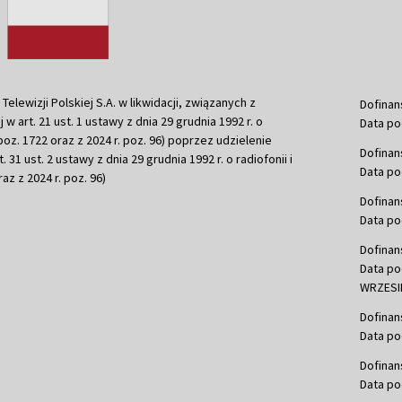
ewizji Polskiej S.A. w likwidacji, związanych z
Dofinan
j w art. 21 ust. 1 ustawy z dnia 29 grudnia 1992 r. o
Data po
r. poz. 1722 oraz z 2024 r. poz. 96) poprzez udzielenie
Dofinan
 31 ust. 2 ustawy z dnia 29 grudnia 1992 r. o radiofonii i
Data po
raz z 2024 r. poz. 96)
Dofinan
Data po
Dofinan
Data po
WRZESIE
Dofinan
Data po
Dofinan
Data po