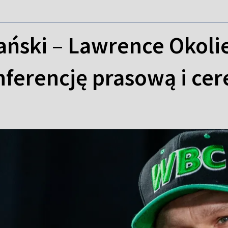
ński – Lawrence Okolie
nferencję prasową i ce