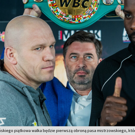
ńskiego piątkowa walka będzie pierwszą obroną pasa mistrzowskiego, któr