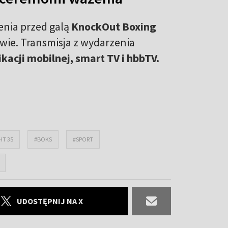
enia przed galą
KnockOut Boxing
wie. Transmisja z wydarzenia
ikacji mobilnej, smart TV i hbbTV.
HT 35
#BOKS
#SPORT
UDOSTĘPNIJ NA X