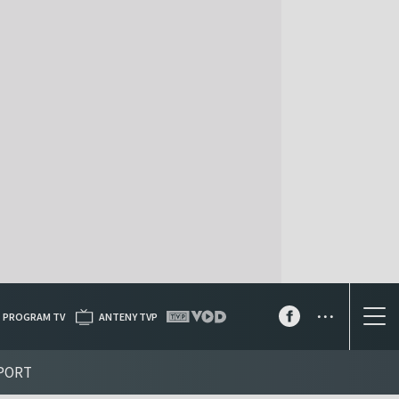
...
PROGRAM TV
ANTENY TVP
PORT