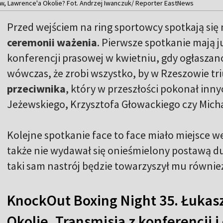
, Lawrence'a Okolie? Fot. Andrzej Iwanczuk/ Reporter EastNews
Przed wejściem na ring sportowcy spotkają się
ceremonii ważenia
. Pierwsze spotkanie mają j
konferencji prasowej w kwietniu, gdy ogłaszan
wówczas, że zrobi wszystko, by w Rzeszowie t
przeciwnika
, który w przeszłości pokonał in
Jeżewskiego, Krzysztofa Głowackiego czy Micha
Kolejne spotkanie face to face miało miejsce 
także nie wydawał się onieśmielony postawą du
taki sam nastrój będzie towarzyszył mu równie
KnockOut Boxing Night 35. Łukas
Okolie. Transmisja z konferencji 