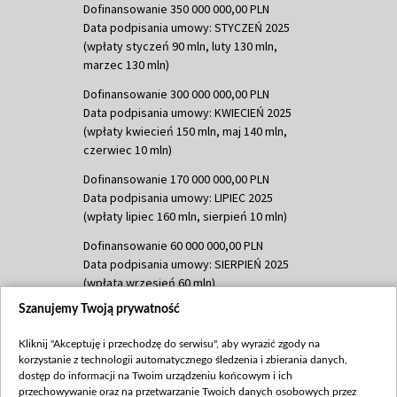
Dofinansowanie 350 000 000,00 PLN
Data podpisania umowy: STYCZEŃ 2025
(wpłaty styczeń 90 mln, luty 130 mln,
marzec 130 mln)
Dofinansowanie 300 000 000,00 PLN
Data podpisania umowy: KWIECIEŃ 2025
(wpłaty kwiecień 150 mln, maj 140 mln,
czerwiec 10 mln)
Dofinansowanie 170 000 000,00 PLN
Data podpisania umowy: LIPIEC 2025
(wpłaty lipiec 160 mln, sierpień 10 mln)
Dofinansowanie 60 000 000,00 PLN
Data podpisania umowy: SIERPIEŃ 2025
(wpłata wrzesień 60 mln)
Szanujemy Twoją prywatność
Dofinansowanie 635 783 051,21 PLN
Data podpisania umowy: WRZESIEŃ 2025
Kliknij "Akceptuję i przechodzę do serwisu", aby wyrazić zgody na
(wpłata wrzesień 100 mln, październik 350
korzystanie z technologii automatycznego śledzenia i zbierania danych,
mln, listopad 265 mln)
dostęp do informacji na Twoim urządzeniu końcowym i ich
przechowywanie oraz na przetwarzanie Twoich danych osobowych przez
Dofinansowanie 48 862 000,00 PLN