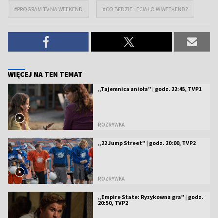
#PROGRAM TV NA WEEKEND
#CO BĘDZIE LECIAŁO W WEEKEND?
WIĘCEJ NA TEN TEMAT
„Tajemnica anioła” | godz. 22:45, TVP1
ROZRYWKA
„22 Jump Street” | godz. 20:00, TVP2
ROZRYWKA
„Empire State: Ryzykowna gra” | godz.
20:50, TVP2