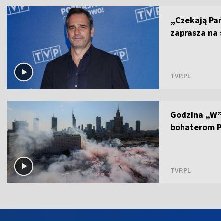
„Czekają Pa
zaprasza na
TVP.PL
Godzina „W”.
bohaterom P
TVP.PL