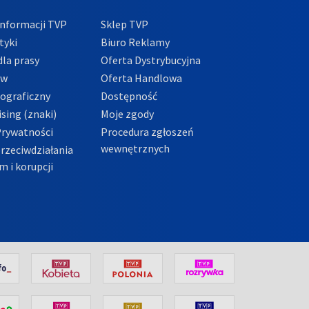
nformacji TVP
Sklep TVP
tyki
Biuro Reklamy
la prasy
Oferta Dystrybucyjna
ów
Oferta Handlowa
tograficzny
Dostępność
sing (znaki)
Moje zgody
Prywatności
Procedura zgłoszeń
wewnętrznych
przeciwdziałania
m i korupcji