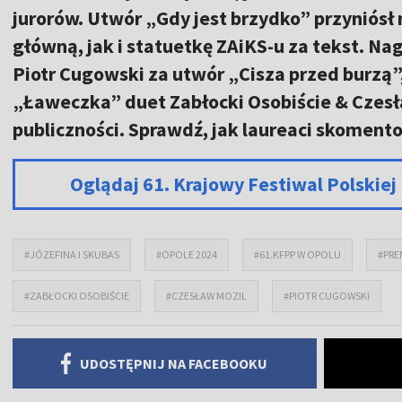
jurorów. Utwór „Gdy jest brzydko” przynió
główną, jak i statuetkę ZAiKS-u za tekst. Na
Piotr Cugowski za utwór „Cisza przed burzą”
„Ławeczka” duet Zabłocki Osobiście & Czes
publiczności. Sprawdź, jak laureaci skomento
Oglądaj 61. Krajowy Festiwal Polskie
#JÓZEFINA I SKUBAS
#OPOLE 2024
#61.KFPP W OPOLU
#PRE
#ZABŁOCKI OSOBIŚCIE
#CZESŁAW MOZIL
#PIOTR CUGOWSKI
UDOSTĘPNIJ NA FACEBOOKU