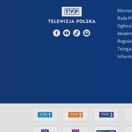
Abona
Rada 
Ogłosz
Akadem
Regula
Telega
Inform