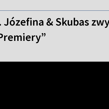
. Józefina & Skubas zw
Premiery”