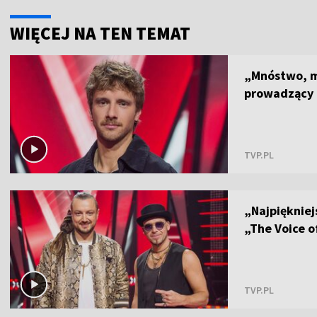
WIĘCEJ NA TEN TEMAT
„Mnóstwo, m
prowadzący 
TVP.PL
„Najpiękniej
„The Voice o
TVP.PL