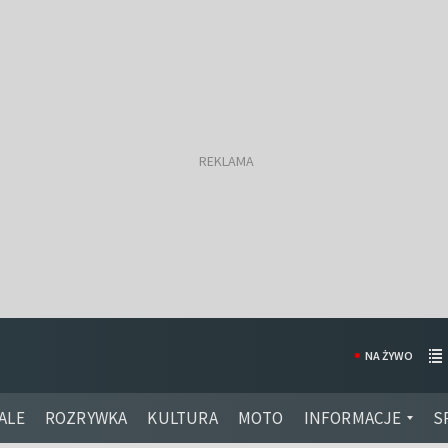
NA ŻYWO
ALE
ROZRYWKA
KULTURA
MOTO
INFORMACJE
S