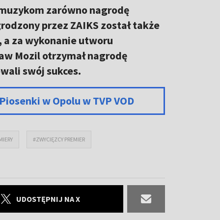
sł muzykom zarówno nagrodę
grodzony przez ZAIKS został także
, a za wykonanie utworu
ław Mozil otrzymał nagrodę
wali swój sukces.
j Piosenki w Opolu w TVP VOD
MIERY
#ZWYCIĘZCY PREMIER
UDOSTĘPNIJ NA X