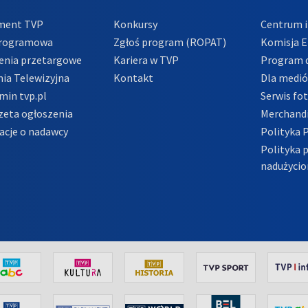
ment TVP
Konkursy
Centrum i
Programowa
Zgłoś program (ROPAT)
Komisja E
enia przetargowe
Kariera w TVP
Program d
ia Telewizyjna
Kontakt
Dla medi
min tvp.pl
Serwis fo
zeta ogłoszenia
Merchandi
acje o nadawcy
Polityka 
Polityka 
nadużycio