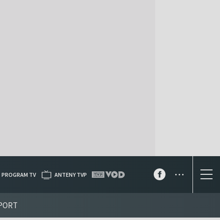
...
PROGRAM TV
ANTENY TVP
PORT