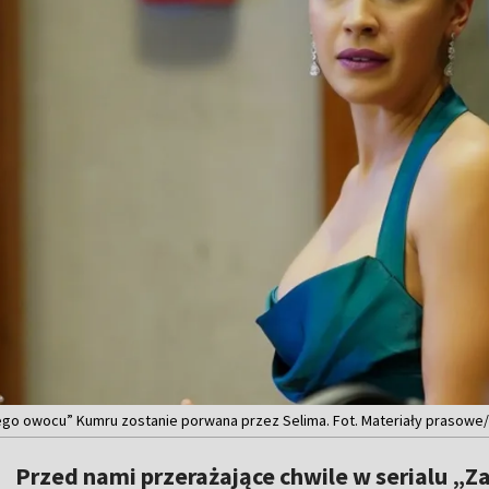
o owocu” Kumru zostanie porwana przez Selima. Fot. Materiały prasowe/
Przed nami przerażające chwile w serialu „