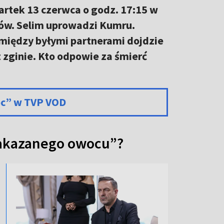
rtek 13 czerwca o godz. 17:15 w
rów. Selim uprowadzi Kumru.
omiędzy byłymi partnerami dojdzie
 zginie. Kto odpowie za śmierć
oc” w TVP VOD
Zakazanego owocu”?