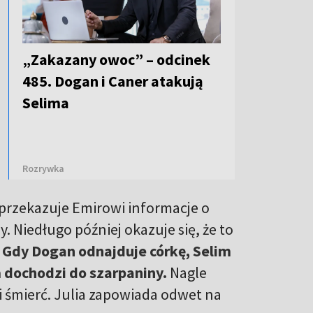
„Zakazany owoc” – odcinek
485. Dogan i Caner atakują
Selima
Rozrywka
e przekazuje Emirowi informacje o
Niedługo później okazuje się, że to
.
Gdy Dogan odnajduje córkę, Selim
m dochodzi do szarpaniny.
Nagle
 śmierć. Julia zapowiada odwet na