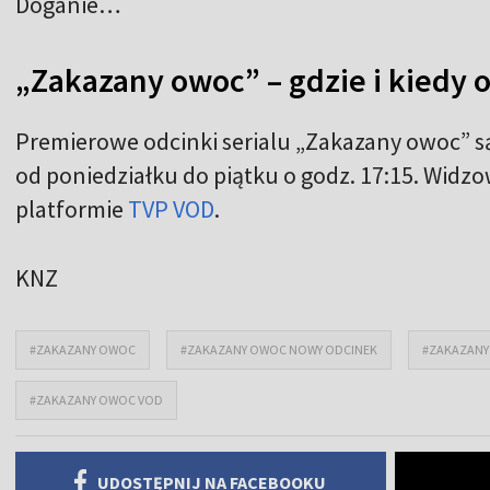
Doganie…
„Zakazany owoc” – gdzie i kiedy 
Premierowe odcinki serialu „Zakazany owoc” s
od poniedziałku do piątku o godz. 17:15. Widzo
platformie
TVP VOD
.
KNZ
#ZAKAZANY OWOC
#ZAKAZANY OWOC NOWY ODCINEK
#ZAKAZANY
#ZAKAZANY OWOC VOD
UDOSTĘPNIJ NA FACEBOOKU