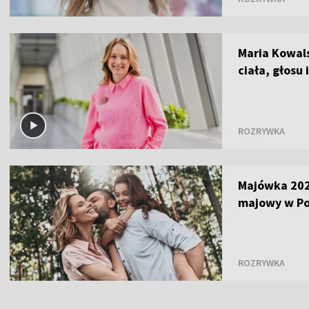
Maria Kowal
ciała, głosu 
ROZRYWKA
Majówka 202
majowy w Po
ROZRYWKA