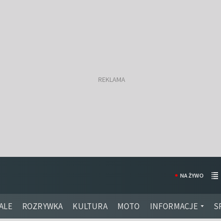
NA ŻYWO
ALE
ROZRYWKA
KULTURA
MOTO
INFORMACJE
S