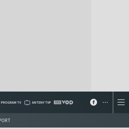
...
PROGRAM TV
ANTENY TVP
PORT