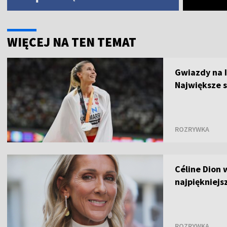
WIĘCEJ NA TEN TEMAT
Gwiazdy na I
Największe 
ROZRYWKA
Céline Dion w
najpiękniej
ROZRYWKA